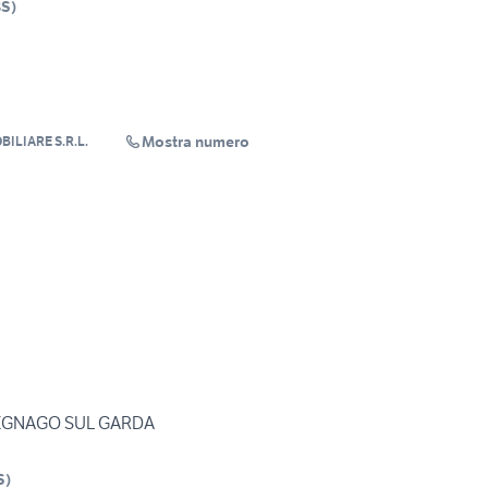
BS
)
Mostra numero
ILIARE S.R.L.
UEGNAGO SUL GARDA
S
)