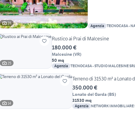
28
Agenzia
TECNOCASA - N
Rustico ai Prai di Malcesine
180.000 €
Malcesine
(
VR
)
50 mq
25
Agenzia
TECNOCASA - STUDIO MALCESINE SR
Terreno di 31530 m² a Lonato 
350.000 €
Lonato del Garda
(
BS
)
31530 mq
14
Agenzia
NETWORK IMMOBILIARE S