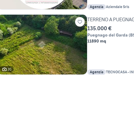
Agenzia
Aziendale Srls
TERRENO A PUEGNA
135.000 €
Puegnago del Garda
(
B
11890 mq
30
Agenzia
TECNOCASA - I
BENACO SRL