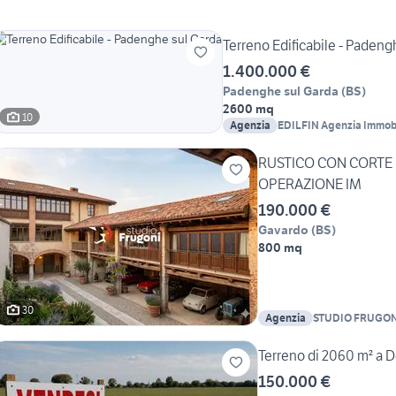
Terreno Edificabile - Padeng
1.400.000 €
Padenghe sul Garda
(
BS
)
2600 mq
10
Agenzia
EDILFIN Agenzia Immobi
RUSTICO CON CORTE 
OPERAZIONE IM
190.000 €
Gavardo
(
BS
)
800 mq
30
Agenzia
STUDIO FRUGON
Terreno di 2060 m² a 
150.000 €