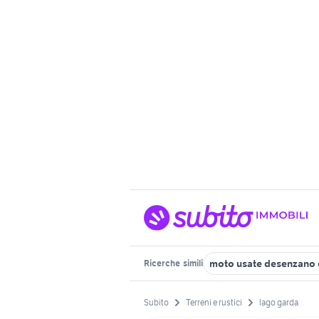
moto usate desenzano 
Ricerche
simili
Subito
Terreni e rustici
lago garda