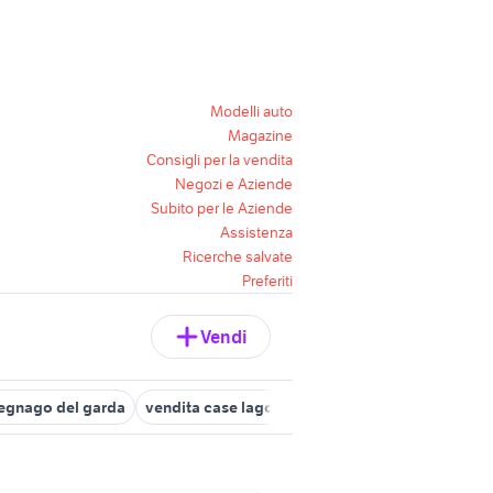
Modelli auto
Magazine
Consigli per la vendita
Negozi e Aziende
Subito per le Aziende
Assistenza
Ricerche salvate
Preferiti
Vendi
uegnago del garda
vendita case lago d orta
terreni in vendita ca