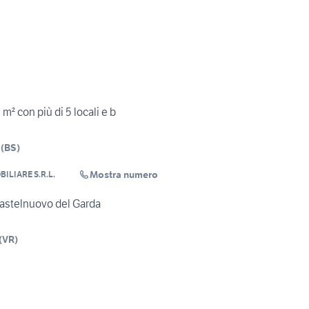
m² con più di 5 locali e b
(
BS
)
Mostra numero
LIARE S.R.L.
Castelnuovo del Garda
(
VR
)