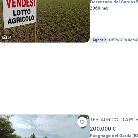
Desenzano del Garda
(
2060 mq
14
Agenzia
NETWORK IMMOB
TER. AGRICOLO A P
200.000 €
Puegnago del Garda
(
B