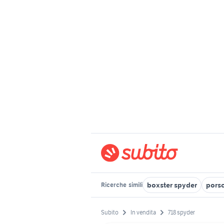
boxster spyder
porsc
Ricerche
simili
Subito
In vendita
718 spyder