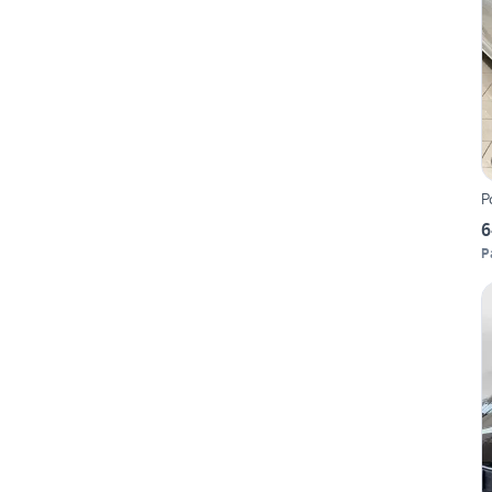
P
6
P