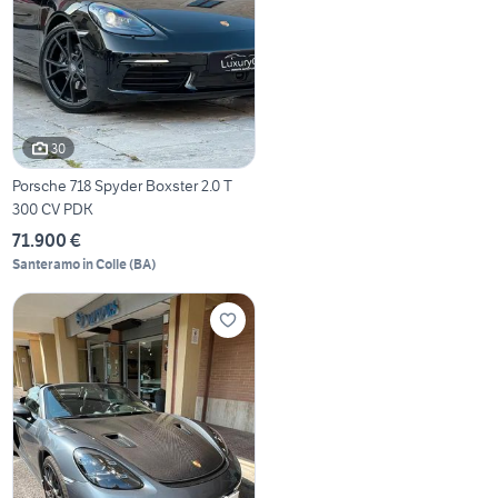
30
Porsche 718 Spyder Boxster 2.0 T
300 CV PDK
71.900 €
Santeramo in Colle
(
BA
)