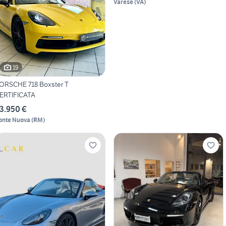
Varese
(
VA
)
19
ORSCHE 718 Boxster T
ERTIFICATA
3.950 €
onte Nuova
(
RM
)