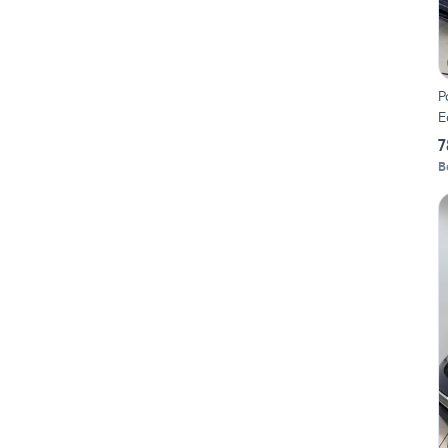
P
E
7
B