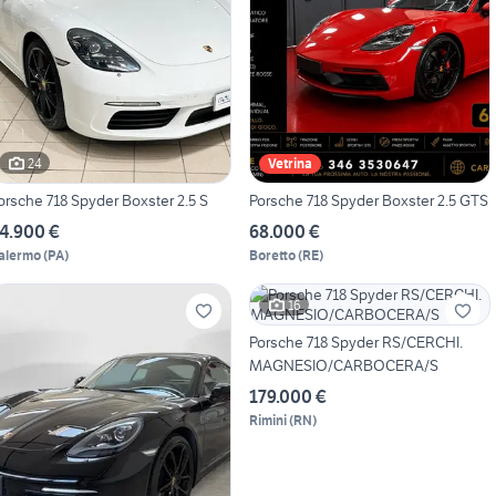
24
Vetrina
orsche 718 Spyder Boxster 2.5 S
Porsche 718 Spyder Boxster 2.5 GTS
4.900 €
68.000 €
alermo
(
PA
)
Boretto
(
RE
)
16
Porsche 718 Spyder RS/CERCHI.
MAGNESIO/CARBOCERA/S
179.000 €
Rimini
(
RN
)