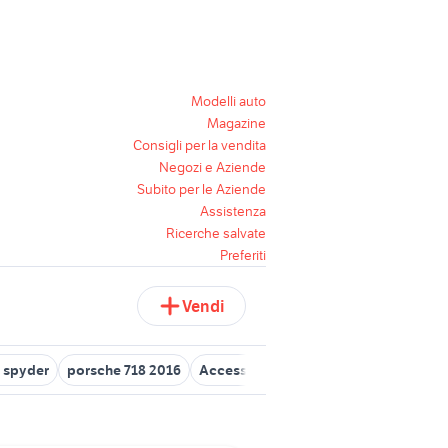
Modelli auto
Magazine
Consigli per la vendita
Negozi e Aziende
Subito per le Aziende
Assistenza
Ricerche salvate
Preferiti
Vendi
o spyder
porsche 718 2016
Accessori Spyder
918 spyder
por