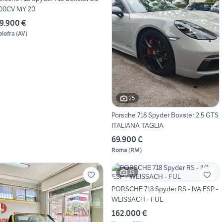
00CV MY 20
9.900 €
olofra
(
AV
)
25
Porsche 718 Spyder Boxster 2.5 GTS
ITALIANA TAGLIA
69.900 €
Roma
(
RM
)
15
PORSCHE 718 Spyder RS - IVA ESP -
WEISSACH - FUL
162.000 €