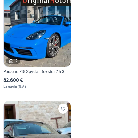
12
Porsche 718 Spyder Boxster 2.5 S
82.600 €
Lanuvio
(
RM
)