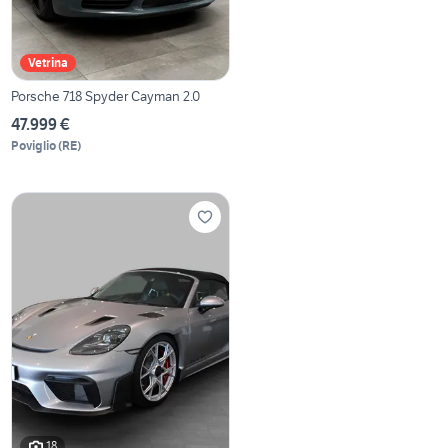
Vetrina
Porsche 718 Spyder Cayman 2.0
47.999 €
Poviglio
(
RE
)
18