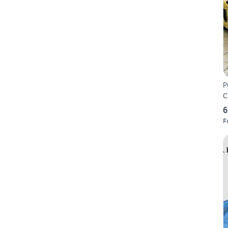
P
C
6
F