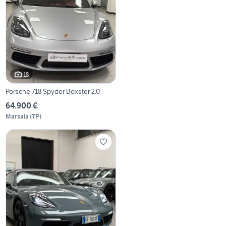
18
Porsche 718 Spyder Boxster 2.0
64.900 €
Marsala
(
TP
)