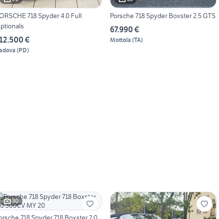
ORSCHE 718 Spyder 4.0 Full
Porsche 718 Spyder Boxster 2.5 GTS
ptionals
67.990 €
12.500 €
Mottola
(
TA
)
adova
(
PD
)
30
orsche 718 Spyder 718 Boxster 2.0