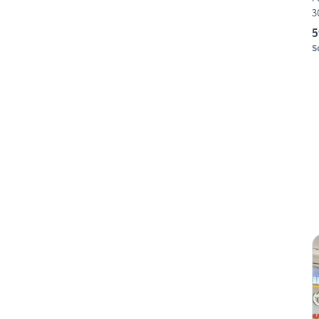
3
5
S