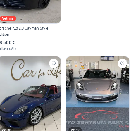
Vetrina
orsche 718 2.0 Cayman Style
dition
8.500 €
ollate
(
MI
)
30
22