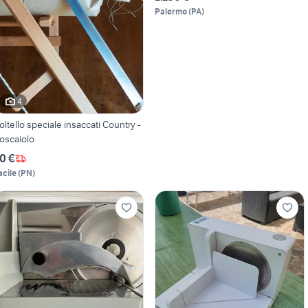
Palermo
(
PA
)
4
oltello speciale insaccati Country -
oscaiolo
0 €
acile
(
PN
)