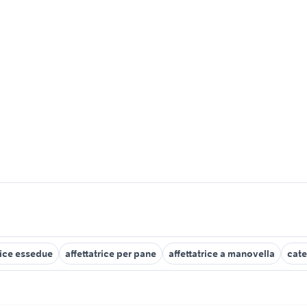
rice essedue
affettatrice per pane
affettatrice a manovella
cate