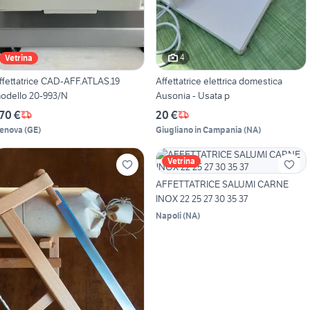
4
Vetrina
ffettatrice CAD-AFF.ATLAS.19
Affettatrice elettrica domestica
odello 20-993/N
Ausonia - Usata p
70 €
20 €
enova
(
GE
)
Giugliano in Campania
(
NA
)
Vetrina
AFFETTATRICE SALUMI CARNE
INOX 22 25 27 30 35 37
Napoli
(
NA
)