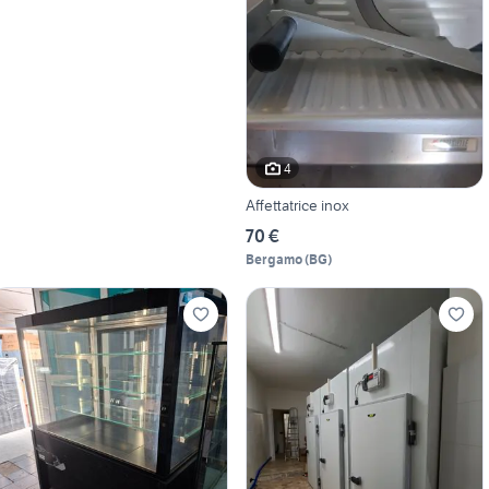
4
Affettatrice inox
70 €
Bergamo
(
BG
)