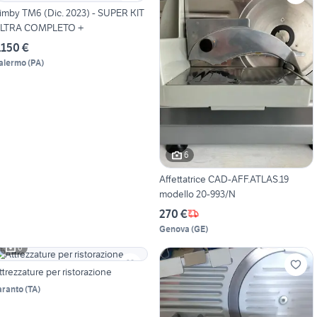
imby TM6 (Dic. 2023) - SUPER KIT
LTRA COMPLETO +
.150 €
alermo
(
PA
)
6
Affettatrice CAD-AFF.ATLAS.19
modello 20-993/N
270 €
Genova
(
GE
)
6
ttrezzature per ristorazione
aranto
(
TA
)