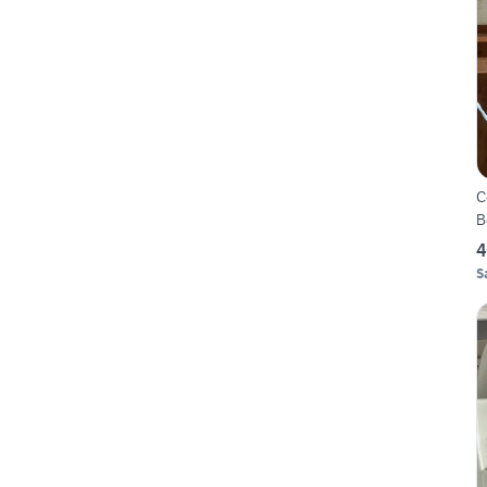
C
B
4
S