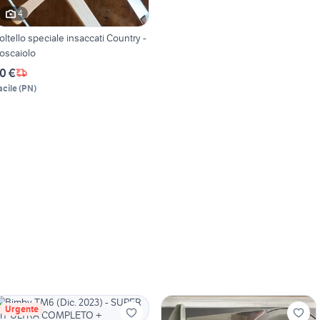
4
oltello speciale insaccati Country -
oscaiolo
0 €
acile
(
PN
)
Urgente