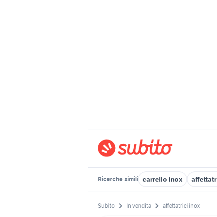
carrello inox
affettat
Ricerche
simili
Subito
In vendita
affettatrici inox