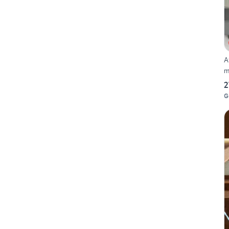
A
m
2
G