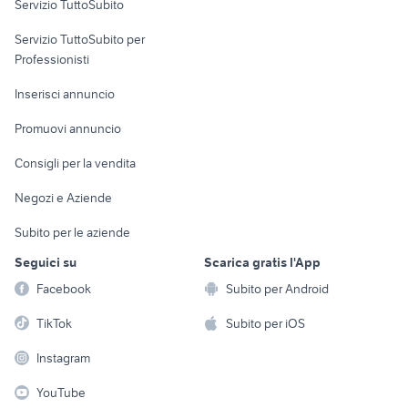
Servizio TuttoSubito
elettronica
per la casa e la
sports e hobby
Servizio TuttoSubito per
persona
Informatica
Animali
Professionisti
Arredamento e
Console e
Accessori per
Casalinghi
Inserisci annuncio
Videogiochi
animali
Elettrodomestici
Promuovi annuncio
Audio/Video
Musica e Film
Giardino e Fai da te
Consigli per la vendita
Fotografia
Libri e Riviste
Abbigliamento e
Negozi e Aziende
Telefonia
Strumenti Musicali
Accessori
Subito per le aziende
Sports
Tutto per i bambini
Seguici su
Scarica gratis l'App
Biciclette
Facebook
Subito per Android
Collezionismo
TikTok
Subito per iOS
Instagram
YouTube