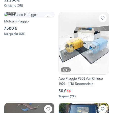
Oristano
(
OR
)
6
Motoarri Piaggio
7.500 €
Margarita
(
CN
)
5
Ape Piaggio P501 Van Chiuso
1979 - 1/18 Tanomodels
50 €
Trapani
(
TP
)