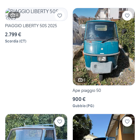
4
PIAGGIO LIBERTY 50S 2025
2.799 €
Scordia
(
CT
)
6
Ape piaggio 50
900 €
Gubbio
(
PG
)