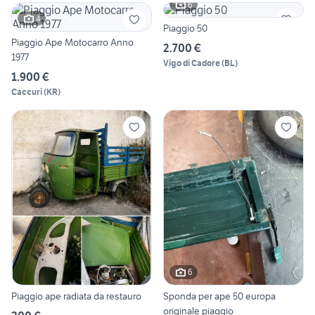
6
4
Piaggio 50
Piaggio Ape Motocarro Anno
2.700 €
1977
Vigo di Cadore
(
BL
)
1.900 €
Caccuri
(
KR
)
6
Piaggio ape radiata da restauro
Sponda per ape 50 europa
originale piaggio