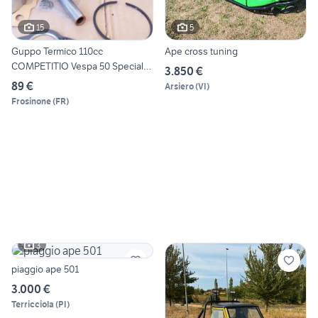
15
5
Guppo Termico 110cc
Ape cross tuning
COMPETITIO Vespa 50 Special
3.850 €
PK
89 €
Arsiero
(
VI
)
Frosinone
(
FR
)
3
piaggio ape 501
3.000 €
Terricciola
(
PI
)