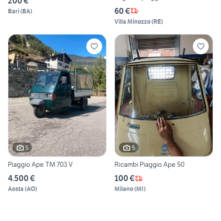
200 €
60 €
Bari
(
BA
)
Villa Minozzo
(
RE
)
5
5
Piaggio Ape TM 703 V
Ricambi Piaggio Ape 50
4.500 €
100 €
Aosta
(
AO
)
Milano
(
MI
)