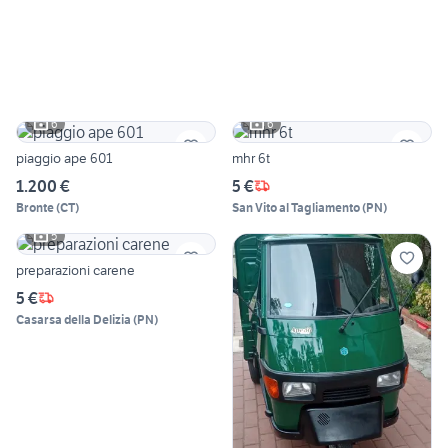
6
6
piaggio ape 601
mhr 6t
1.200 €
5 €
Bronte
(
CT
)
San Vito al Tagliamento
(
PN
)
5
preparazioni carene
5 €
Casarsa della Delizia
(
PN
)