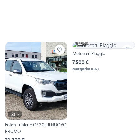
6
Motocarri Piaggio
7.500 €
Margarita
(
CN
)
22
Foton Tunland G7 2.0 tdi NUOVO
PROMO
31.200 €