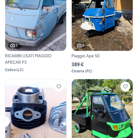
6
4
RICAMBI USATI PIAGGIO
Piaggio Ape 50
APECAR P3
389 €
Colico
(
LC
)
Cesena
(
FC
)