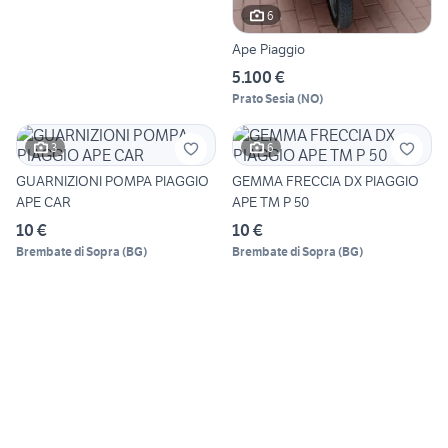
6
Ape Piaggio
5.100 €
Prato Sesia
(
NO
)
3
6
GUARNIZIONI POMPA PIAGGIO
GEMMA FRECCIA DX PIAGGIO
APE CAR
APE TM P 50
10 €
10 €
Brembate di Sopra
(
BG
)
Brembate di Sopra
(
BG
)