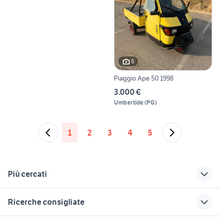
6
Piaggio Ape 50 1998
3.000 €
Umbertide
(
PG
)
1
2
3
4
5
Più cercati
Correlati
Richerche simili
Suggerimenti
Ricerche consigliate
allevamento
ape piaggio giardino
piaggio ape poker
labrador toscana