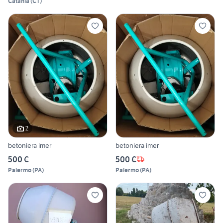
Catania
(
CT
)
2
betoniera imer
betoniera imer
500 €
500 €
Palermo
(
PA
)
Palermo
(
PA
)