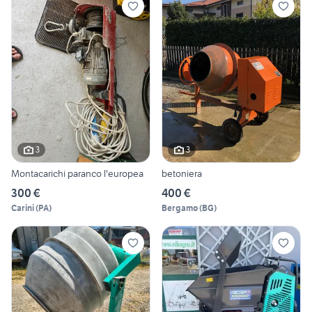
3
3
Montacarichi paranco l'europea
betoniera
300 €
400 €
Carini
(
PA
)
Bergamo
(
BG
)