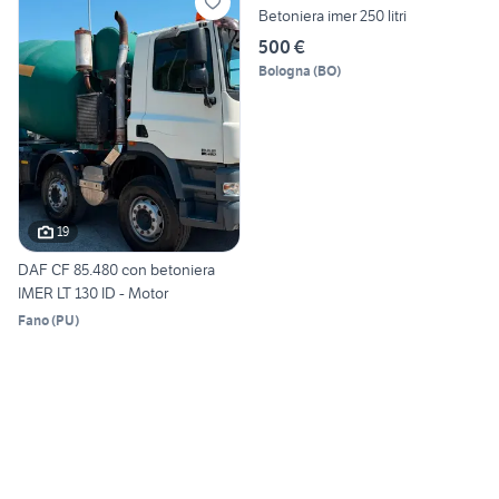
Betoniera imer 250 litri
500 €
Bologna
(
BO
)
19
DAF CF 85.480 con betoniera
IMER LT 130 ID - Motor
Fano
(
PU
)