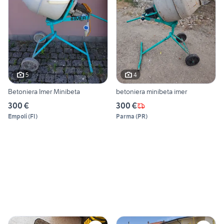
5
4
Betoniera Imer Minibeta
betoniera minibeta imer
300 €
300 €
Empoli
(
FI
)
Parma
(
PR
)