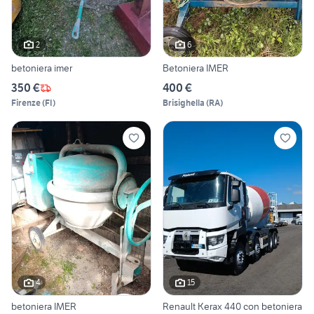
2
6
betoniera imer
Betoniera IMER
350 €
400 €
Firenze
(
FI
)
Brisighella
(
RA
)
4
15
betoniera IMER
Renault Kerax 440 con betoniera