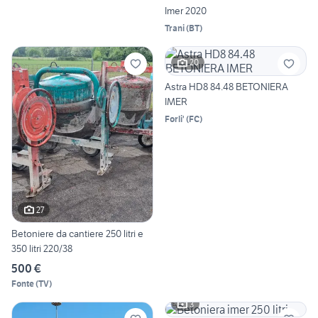
Imer 2020
Trani
(
BT
)
20
Astra HD8 84.48 BETONIERA
IMER
Forli'
(
FC
)
27
Betoniere da cantiere 250 litri e
350 litri 220/38
500 €
Fonte
(
TV
)
3