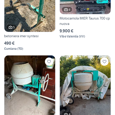
4
Motocarriola IMER Taurus 700 cp
nuova
5
9.900 €
betoniera imer syntesi
Vibo Valentia
(
VV
)
490 €
Cumiana
(
TO
)
4