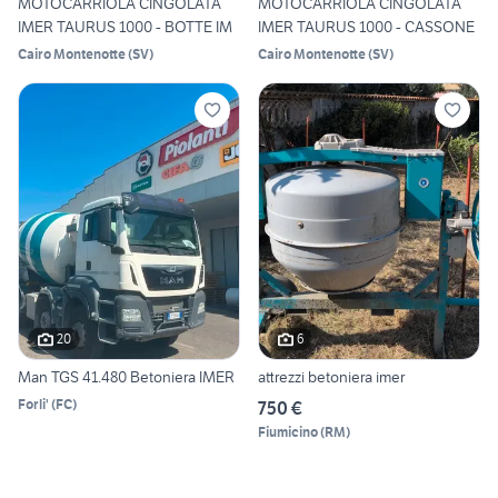
MOTOCARRIOLA CINGOLATA
MOTOCARRIOLA CINGOLATA
IMER TAURUS 1000 - BOTTE IM
IMER TAURUS 1000 - CASSONE
Cairo Montenotte
(
SV
)
Cairo Montenotte
(
SV
)
20
6
Man TGS 41.480 Betoniera IMER
attrezzi betoniera imer
Forli'
(
FC
)
750 €
Fiumicino
(
RM
)