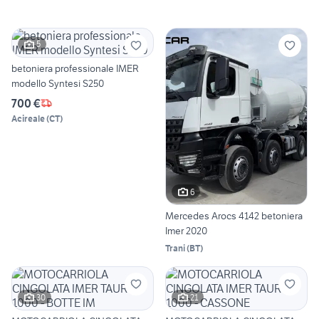
5
betoniera professionale IMER
modello Syntesi S250
700 €
Acireale
(
CT
)
6
Mercedes Arocs 4142 betoniera
Imer 2020
Trani
(
BT
)
30
21