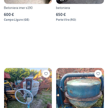
Betoniera imer s190
betoniera
600 €
650 €
Campo Ligure
(
GE
)
Porto Viro
(
RO
)