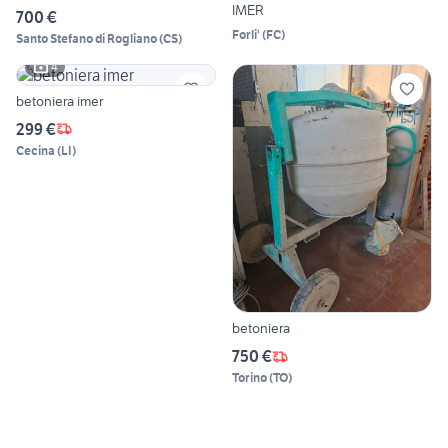
IMER
700 €
Forli'
(
FC
)
Santo Stefano di Rogliano
(
CS
)
4
betoniera imer
299 €
Cecina
(
LI
)
betoniera
750 €
Torino
(
TO
)