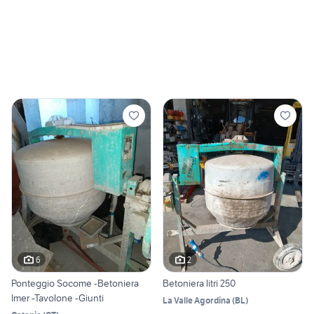
6
2
Ponteggio Socome -Betoniera
Betoniera litri 250
Imer -Tavolone -Giunti
La Valle Agordina
(
BL
)