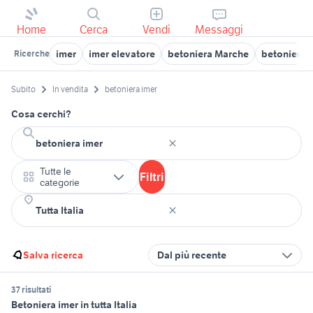
Home
Cerca
Vendi
Messaggi
imer
imer elevatore
betoniera Marche
betoniera 
Ricerche
Subito
In vendita
betoniera imer
Cosa cerchi?
Tutte le
Filtri
categorie
Salva ricerca
Dal più recente
37 risultati
Betoniera imer in tutta Italia