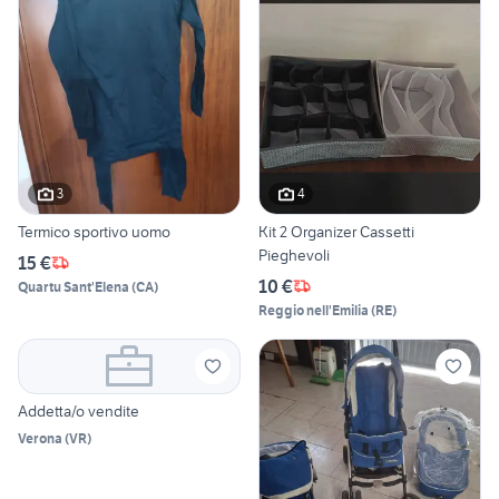
3
4
Termico sportivo uomo
Kit 2 Organizer Cassetti
Pieghevoli
15 €
10 €
Quartu Sant'Elena
(
CA
)
Reggio nell'Emilia
(
RE
)
Addetta/o vendite
Verona
(
VR
)