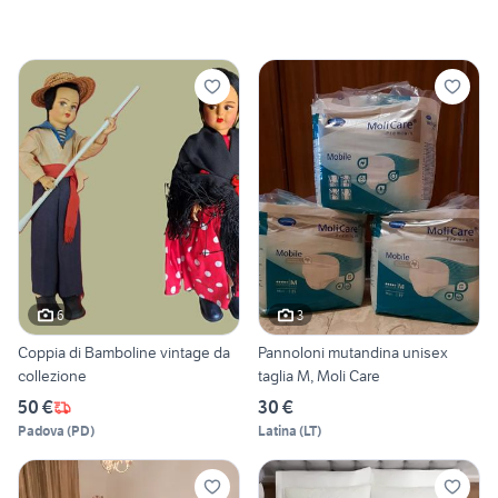
6
3
Coppia di Bamboline vintage da
Pannoloni mutandina unisex
collezione
taglia M, Moli Care
50 €
30 €
Padova
(
PD
)
Latina
(
LT
)