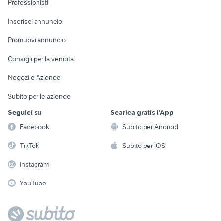
Professionisti
Arredamento e
Console e
Accessori per
Casalinghi
Inserisci annuncio
Videogiochi
animali
Elettrodomestici
Promuovi annuncio
Audio/Video
Musica e Film
Giardino e Fai da te
Consigli per la vendita
Fotografia
Libri e Riviste
Abbigliamento e
Negozi e Aziende
Telefonia
Strumenti Musicali
Accessori
Subito per le aziende
Sports
Tutto per i bambini
Seguici su
Scarica gratis l'App
Biciclette
Facebook
Subito per Android
Collezionismo
TikTok
Subito per iOS
Instagram
YouTube