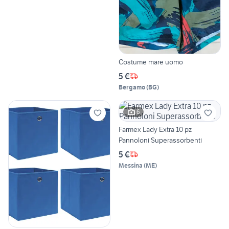
Costume mare uomo
5 €
Bergamo
(
BG
)
6
Farmex Lady Extra 10 pz
Pannoloni Superassorbenti
5 €
Messina
(
ME
)