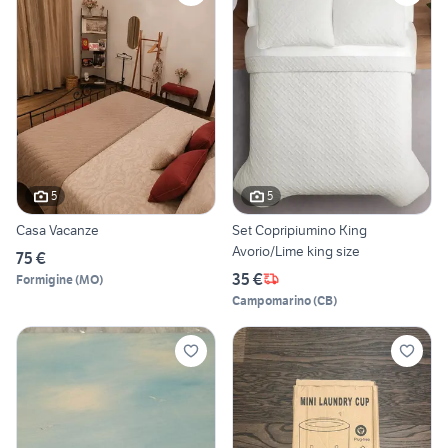
5
5
Casa Vacanze
Set Copripiumino King
Avorio/Lime king size
75 €
35 €
Formigine
(
MO
)
Campomarino
(
CB
)