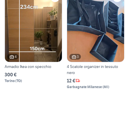
4
3
Armadio Ikea con specchio
4 Scatole organizer in tessuto
nero
300 €
12 €
Torino
(
TO
)
Garbagnate Milanese
(
MI
)