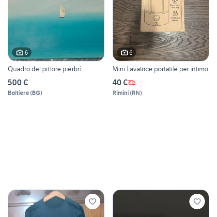
6
6
Quadro del pittore pierbrì
Mini Lavatrice portatile per intimo
500 €
40 €
Boltiere
(
BG
)
Rimini
(
RN
)