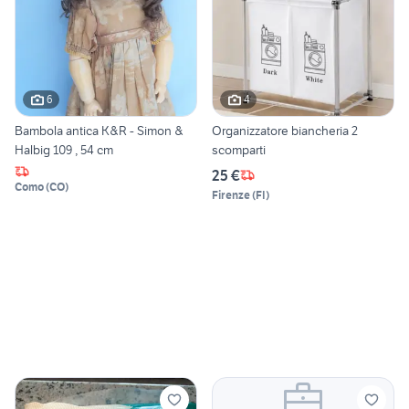
6
4
Bambola antica K&R - Simon &
Organizzatore biancheria 2
Halbig 109 , 54 cm
scomparti
25 €
Como
(
CO
)
Firenze
(
FI
)