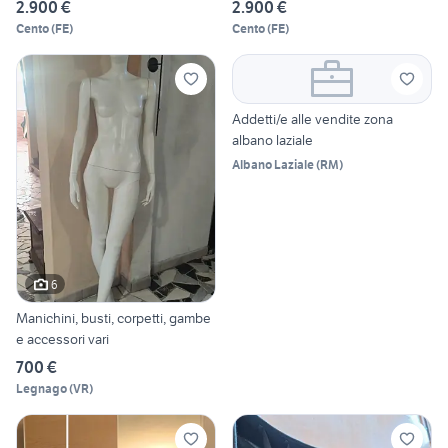
2.900 €
2.900 €
Cento
(
FE
)
Cento
(
FE
)
Addetti/e alle vendite zona
albano laziale
Albano Laziale
(
RM
)
6
Manichini, busti, corpetti, gambe
e accessori vari
700 €
Legnago
(
VR
)