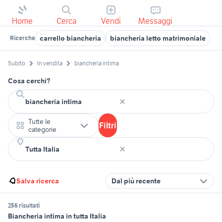
Home
Cerca
Vendi
Messaggi
carrello biancheria
biancheria letto matrimoniale
ba
Ricerche
Subito
In vendita
biancheria intima
Cosa cerchi?
Tutte le
Filtri
categorie
Salva ricerca
Dal più recente
256 risultati
Biancheria intima in tutta Italia