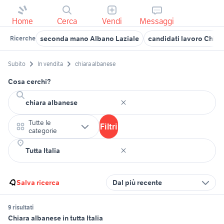
Home
Cerca
Vendi
Messaggi
seconda mano Albano Laziale
candidati lavoro Chiari
Ricerche
Subito
In vendita
chiara albanese
Cosa cerchi?
Tutte le
Filtri
categorie
Salva ricerca
Dal più recente
9 risultati
Chiara albanese in tutta Italia