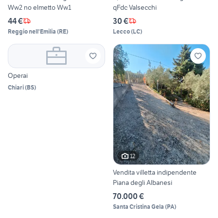
Ww2 no elmetto Ww1
qFdc Valsecchi
44 €
30 €
Reggio nell'Emilia
(
RE
)
Lecco
(
LC
)
Operai
Chiari
(
BS
)
12
Vendita villetta indipendente
Piana degli Albanesi
70.000 €
Santa Cristina Gela
(
PA
)