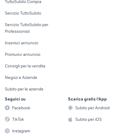
TuttoSubito Compra
commerciali
Servizio TuttoSubito
elettronica
per la casa e la
sports e hobby
Servizio TuttoSubito per
persona
Informatica
Animali
Professionisti
Arredamento e
Console e
Accessori per
Casalinghi
Inserisci annuncio
Videogiochi
animali
Elettrodomestici
Promuovi annuncio
Audio/Video
Musica e Film
Giardino e Fai da te
Consigli per la vendita
Fotografia
Libri e Riviste
Abbigliamento e
Negozi e Aziende
Telefonia
Strumenti Musicali
Accessori
Subito per le aziende
Sports
Tutto per i bambini
Seguici su
Scarica gratis l'App
Biciclette
Facebook
Subito per Android
Collezionismo
TikTok
Subito per iOS
Instagram