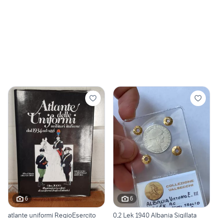
6
6
atlante uniformi RegioEsercito
0,2 Lek 1940 Albania Sigillata