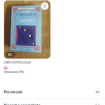
2
LIBRI ASTROLOGIA
Orbassano
(
TO
)
Più cercati
Correlati
Richerche simili
Suggerimenti