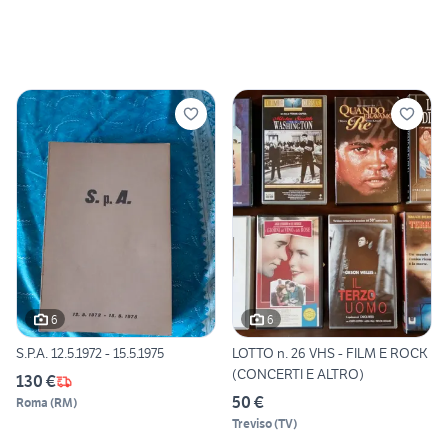
6
6
S.P.A. 12.5.1972 - 15.5.1975
LOTTO n. 26 VHS - FILM E ROCK
(CONCERTI E ALTRO)
130 €
50 €
Roma
(
RM
)
Treviso
(
TV
)