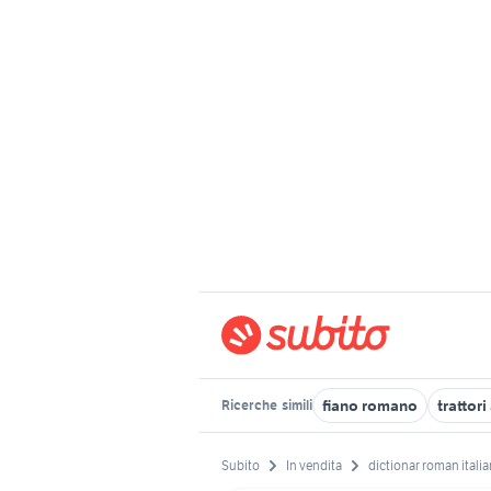
fiano romano
trattor
Ricerche
simili
Subito
In vendita
dictionar roman italia