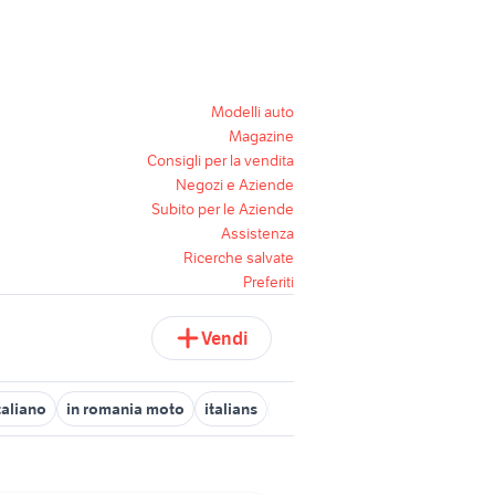
Modelli auto
Magazine
Consigli per la vendita
Negozi e Aziende
Subito per le Aziende
Assistenza
Ricerche salvate
Preferiti
Vendi
italiano
in romania moto
italians
diritto romano
rap italiano