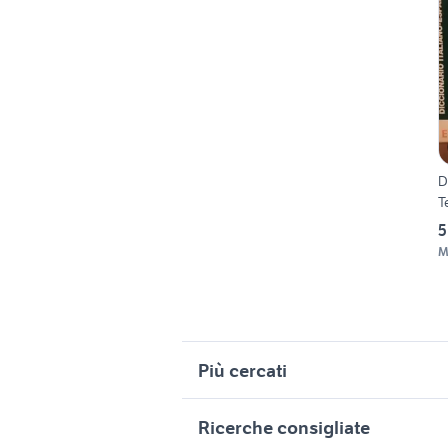
D
T
5
M
Più cercati
Correlati
R
Ricerche consigliate
romana petri
f