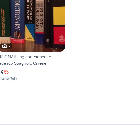
6
IZIONARI Inglese Francese
edesco Spagnolo Cinese
 €
ilano
(
MI
)
icherche simili
Suggerimenti
rancobolli repubblica italiana
auto usate taranto privati