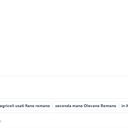
i agricoli usati fiano romano
seconda mano Olevano Romano
in 
n