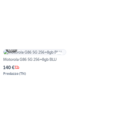
6
Motorola G86 5G 256+8gb BLU
140 €
Predazzo
(
TN
)