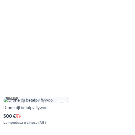
6
Drone dji betafpv flywoo
500 €
Lampedusa e Linosa
(
AG
)