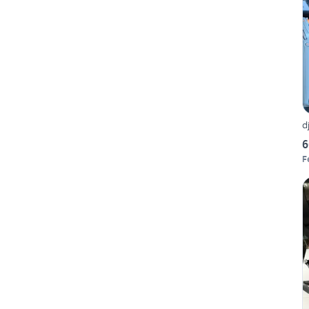
d
6
F