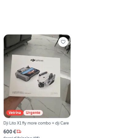
Vetrina
Urgente
Dji Lito X1 fly more combo + dji Care
600 €