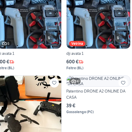
6
Vetrina
ji avata 1
dji avata 1
00 €
600 €
eltre
(
BL
)
Feltre
(
BL
)
4
Patentino DRONE A2 ONLINE DA
CASA
39 €
Gossolengo
(
PC
)