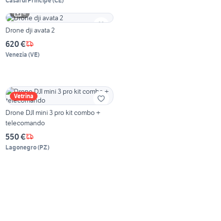
Casal di Principe
(
CE
)
4
Drone dji avata 2
620 €
Venezia
(
VE
)
Vetrina
Drone DJI mini 3 pro kit combo +
telecomando
550 €
Lagonegro
(
PZ
)