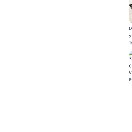
D
2
T
C
6
R