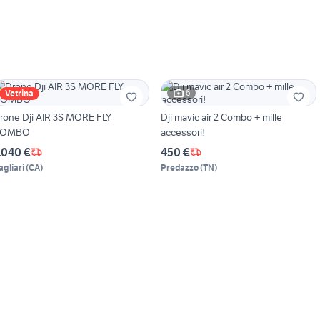
6
Vetrina
rone Dji AIR 3S MORE FLY
Dji mavic air 2 Combo + mille
COMBO
accessori!
.040 €
450 €
agliari
(
CA
)
Predazzo
(
TN
)