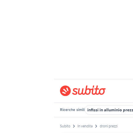
infissi in alluminio pre
Ricerche
simili
Subito
In vendita
droni prezzi