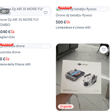
Vetrina
2
Drone dji betafpv flywoo
rone Dji AIR 3S MORE FLY
500 €
COMBO
Lampedusa e Linosa
(
AG
)
.040 €
agliari
(
CA
)
Vetrina
ustodia drone
0 €
oiano della Chiana
(
AR
)
Urgente