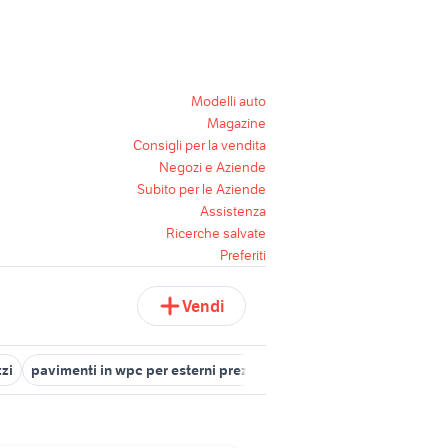
Modelli auto
Magazine
Consigli per la vendita
Negozi e Aziende
Subito per le Aziende
Assistenza
Ricerche salvate
Preferiti
Vendi
zi
pavimenti in wpc per esterni prezzi
garage prefabbricati coib