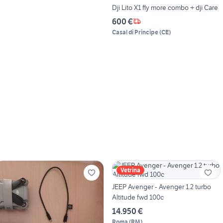
Dji Lito X1 fly more combo + dji Care
600 €
Casal di Principe
(
CE
)
Vetrina
JEEP Avenger - Avenger 1.2 turbo
Altitude fwd 100c
14.950 €
Roma
(
RM
)