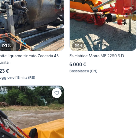
10
4
otte liquame zincato Zaccaria 45
Falciatrice Morra MF 2260 6 D
uintali
6.000 €
23 €
Bossolasco
(
CN
)
eggio nell'Emilia
(
RE
)