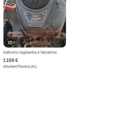
6
trattorino tagliaerba e falciatrice
1.100 €
Alluvioni Piovera
(
AL
)