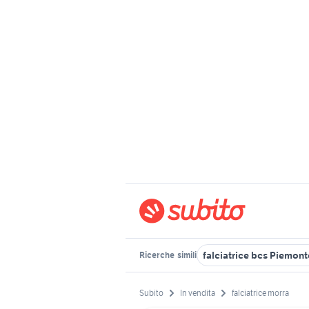
falciatrice bcs Piemont
Ricerche
simili
Subito
In vendita
falciatrice morra