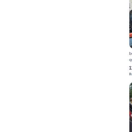
b
q
1
R