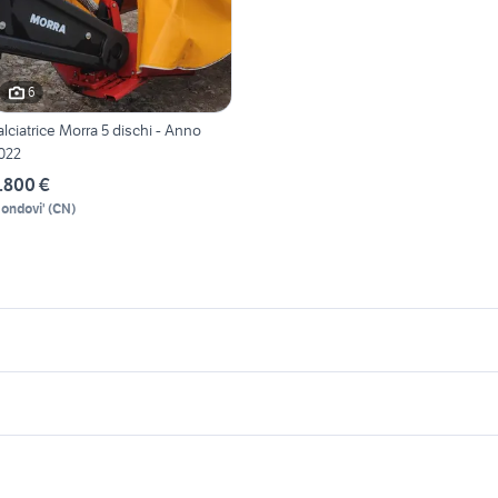
6
alciatrice Morra 5 dischi - Anno
022
.800 €
ondovi'
(
CN
)
icherche simili
Suggerimenti
alciatrici Basilicata
case in affitto santa maria capua
vetere
sati veneto
setter animali Veneto
lavoro tricase
uto La Morra
lavoro gioia tauro
alciatrici giardino
case in affitto sant'antonio
 pastore maremmano
cocker