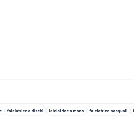
e
falciatrice a dischi
falciatrice a mano
falciatrice pasquali