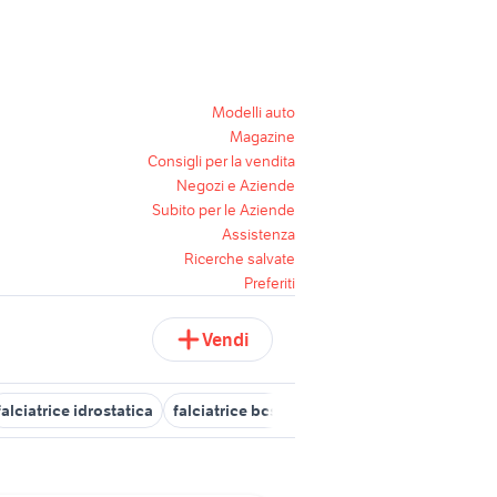
Modelli auto
Magazine
Consigli per la vendita
Negozi e Aziende
Subito per le Aziende
Assistenza
Ricerche salvate
Preferiti
Vendi
falciatrice idrostatica
falciatrice bcs Veneto
falciatrice Toscana