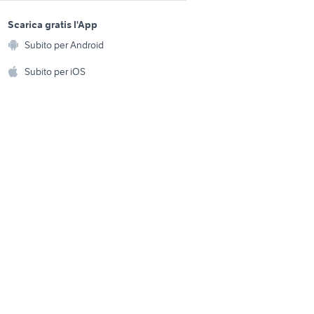
sports e hobby
case in vendita isola d'elba
a
Scarica gratis l'App
Animali
Subito per Android
piaggio liberty 50 4t
ento e
Accessori per animali
hi
Subito per iOS
Musica e Film
omestici
Libri e Riviste
e Fai da te
Strumenti Musicali
amento e
ri
Sports
 i bambini
Biciclette
Collezionismo