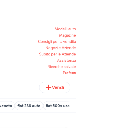
Modelli auto
Magazine
Consigli per la vendita
Negozi e Aziende
Subito per le Aziende
Assistenza
Ricerche salvate
Preferiti
Vendi
 veneto
fiat 238 auto
fiat 500x usata torino
fiat ducato inciden