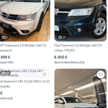
5
20
IAT Freemont 2.0 Multijet 140 CV
Fiat Freemont 2.0 Multijet 140 CV
reemont
Urban 7 POSTI
.999 €
8.400 €
assari
(
SS
)
Quartu Sant'Elena
(
CA
)
10
iat freemont 345 2.0 jtd 140cv 11-23
 ricambi
 €
atino
(
LE
)