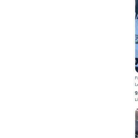
F
L
9
L