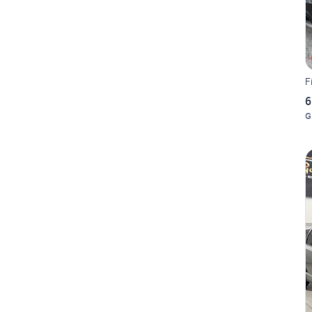
F
6
G