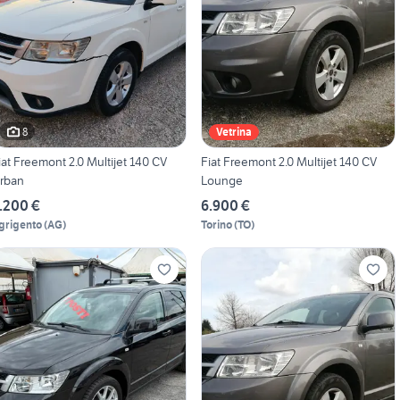
8
Vetrina
iat Freemont 2.0 Multijet 140 CV
Fiat Freemont 2.0 Multijet 140 CV
rban
Lounge
.200 €
6.900 €
grigento
(
AG
)
Torino
(
TO
)