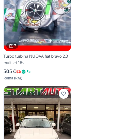
7
Turbo turbina NUOVA fiat bravo 2.0
multijet 16v
505 €
Roma
(
RM
)