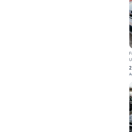
F
U
2
A