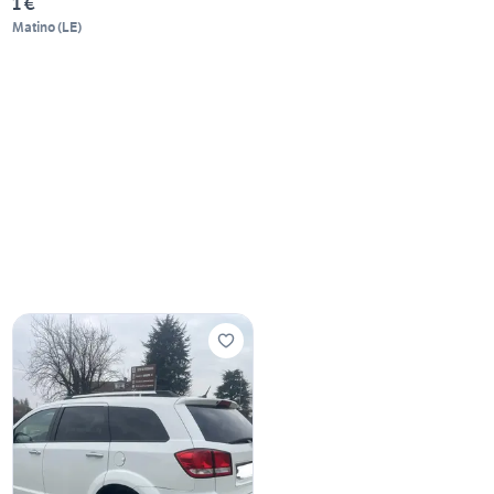
1 €
Matino
(
LE
)