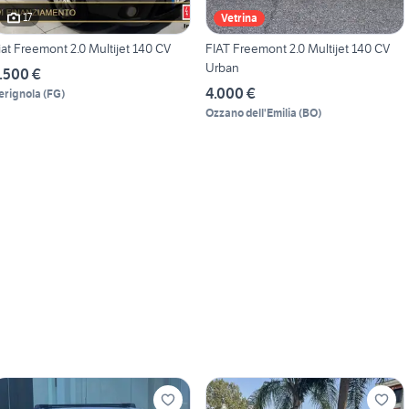
17
Vetrina
iat Freemont 2.0 Multijet 140 CV
FIAT Freemont 2.0 Multijet 140 CV
Urban
.500 €
4.000 €
erignola
(
FG
)
Ozzano dell'Emilia
(
BO
)