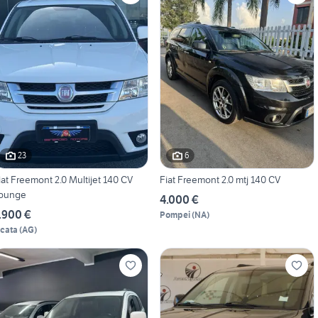
23
6
iat Freemont 2.0 Multijet 140 CV
Fiat Freemont 2.0 mtj 140 CV
ounge
4.000 €
.900 €
Pompei
(
NA
)
icata
(
AG
)