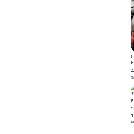
F
F
4
S
F
-
1
M