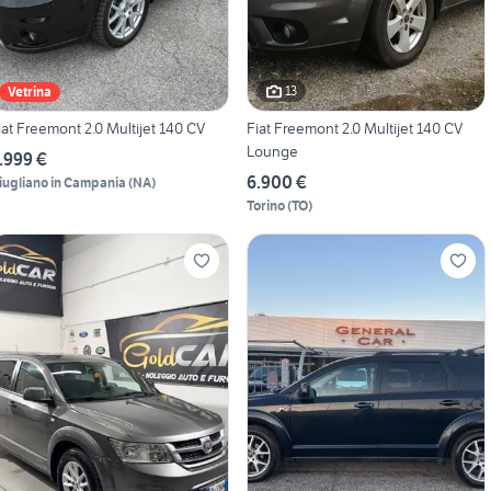
13
Vetrina
iat Freemont 2.0 Multijet 140 CV
Fiat Freemont 2.0 Multijet 140 CV
Lounge
.999 €
6.900 €
iugliano in Campania
(
NA
)
Torino
(
TO
)