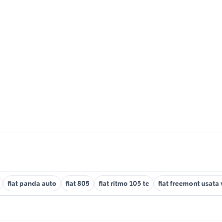
fiat panda auto
fiat 805
fiat ritmo 105 tc
fiat freemont usata