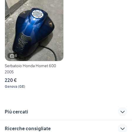
6
Serbatoio Honda Hornet 600
2005
220 €
Genova
(
GE
)
Più cercati
Correlati
Richerche simili
Suggerimenti
Ricerche consigliate