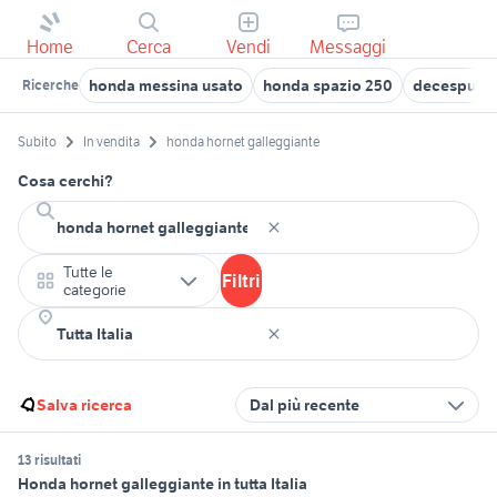
Home
Cerca
Vendi
Messaggi
honda messina usato
honda spazio 250
decespugli
Ricerche
Subito
In vendita
honda hornet galleggiante
Cosa cerchi?
Tutte le
Filtri
categorie
Salva ricerca
Dal più recente
13 risultati
Honda hornet galleggiante in tutta Italia