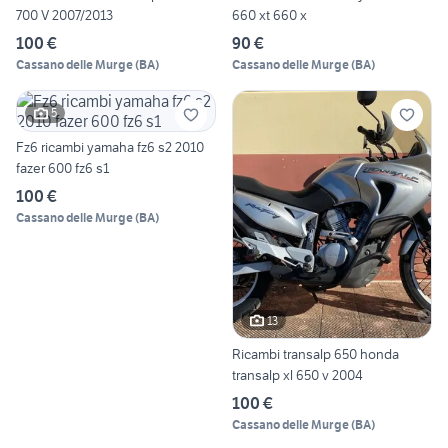
700 V 2007/2013
660 xt 660 x
100 €
90 €
Cassano delle Murge
(
BA
)
Cassano delle Murge
(
BA
)
5
Fz6 ricambi yamaha fz6 s2 2010
fazer 600 fz6 s1
100 €
Cassano delle Murge
(
BA
)
13
Ricambi transalp 650 honda
transalp xl 650 v 2004
100 €
Cassano delle Murge
(
BA
)