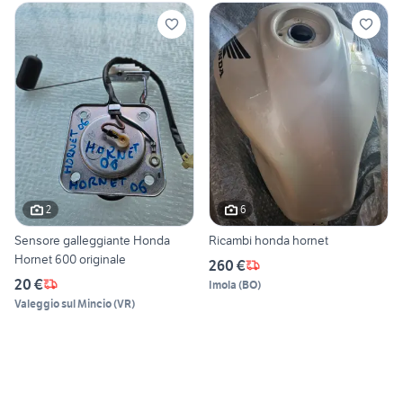
2
6
Sensore galleggiante Honda
Ricambi honda hornet
Hornet 600 originale
260 €
20 €
Imola
(
BO
)
Valeggio sul Mincio
(
VR
)