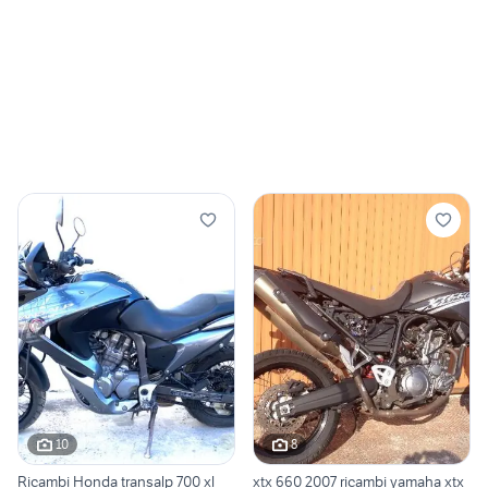
10
8
Ricambi Honda transalp 700 xl
xtx 660 2007 ricambi yamaha xtx