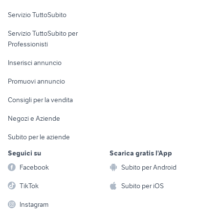
Servizio TuttoSubito
elettronica
per la casa e la
sports e hobby
Servizio TuttoSubito per
persona
Informatica
Animali
Professionisti
Arredamento e
Console e
Accessori per
Casalinghi
Inserisci annuncio
Videogiochi
animali
Elettrodomestici
Promuovi annuncio
Audio/Video
Musica e Film
Giardino e Fai da te
Consigli per la vendita
Fotografia
Libri e Riviste
Abbigliamento e
Negozi e Aziende
Telefonia
Strumenti Musicali
Accessori
Subito per le aziende
Sports
Tutto per i bambini
Seguici su
Scarica gratis l'App
Biciclette
Facebook
Subito per Android
Collezionismo
TikTok
Subito per iOS
Instagram