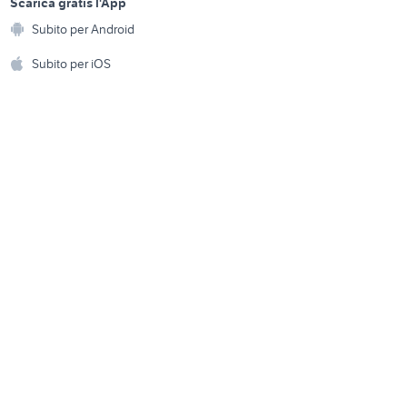
a
Scarica gratis l'App
case vacanze montagna
anto
Animali
lombardia
Subito per Android
ento e
Accessori per animali
hi
Subito per iOS
Musica e Film
omestici
Libri e Riviste
e Fai da te
Strumenti Musicali
amento e
ri
Sports
 i bambini
Biciclette
Collezionismo