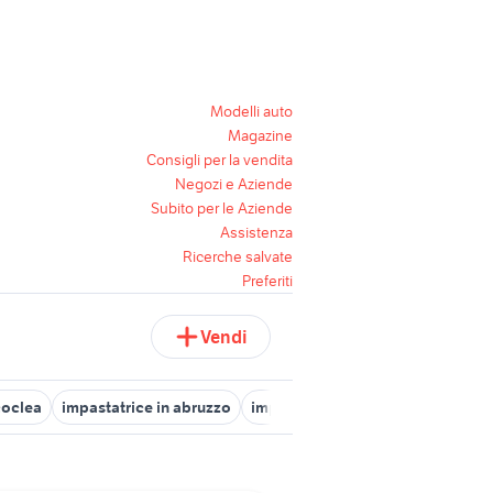
Modelli auto
Magazine
Consigli per la vendita
Negozi e Aziende
Subito per le Aziende
Assistenza
Ricerche salvate
Preferiti
Vendi
coclea
impastatrice in abruzzo
impastatrice Toscana
betonier