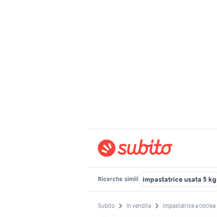
impastatrice usata 5 kg
Ricerche
simili
Subito
In vendita
impastatrice a coclea