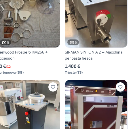
5
6
enwood Prospero KM266 +
SIRMAN SINFONIA 2 -- Macchina
ccessori
per pasta fresca
0 €
1.400 €
ortenuova
(
BG
)
Trieste
(
TS
)