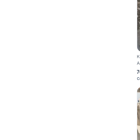
K
A
7
C