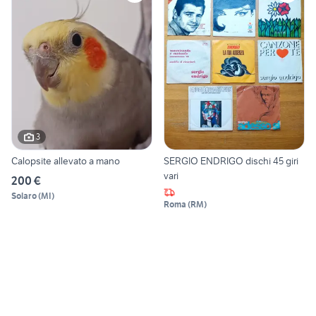
3
Calopsite allevato a mano
SERGIO ENDRIGO dischi 45 giri
vari
200 €
Solaro
(
MI
)
Roma
(
RM
)