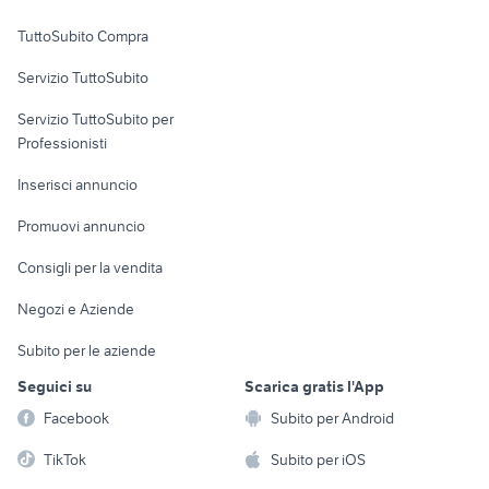
Uffici e Locali
TuttoSubito Compra
commerciali
Servizio TuttoSubito
elettronica
per la casa e la
sports e hobby
Servizio TuttoSubito per
persona
Informatica
Animali
Professionisti
Arredamento e
Console e
Accessori per
Casalinghi
Inserisci annuncio
Videogiochi
animali
Elettrodomestici
Promuovi annuncio
Audio/Video
Musica e Film
Giardino e Fai da te
Consigli per la vendita
Fotografia
Libri e Riviste
Abbigliamento e
Negozi e Aziende
Telefonia
Strumenti Musicali
Accessori
Subito per le aziende
Sports
Tutto per i bambini
Seguici su
Scarica gratis l'App
Biciclette
Facebook
Subito per Android
Collezionismo
TikTok
Subito per iOS