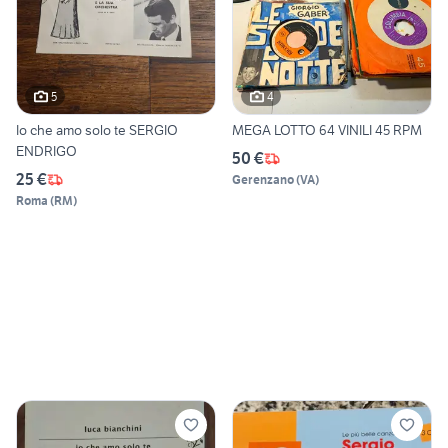
5
4
Io che amo solo te SERGIO
MEGA LOTTO 64 VINILI 45 RPM
ENDRIGO
50 €
25 €
Gerenzano
(
VA
)
Roma
(
RM
)