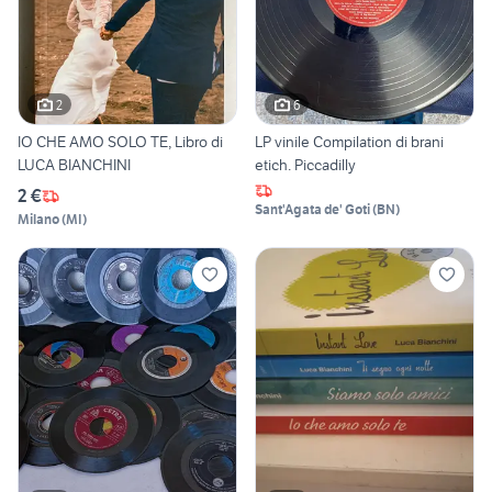
2
6
IO CHE AMO SOLO TE, Libro di
LP vinile Compilation di brani
LUCA BIANCHINI
etich. Piccadilly
2 €
Sant'Agata de' Goti
(
BN
)
Milano
(
MI
)