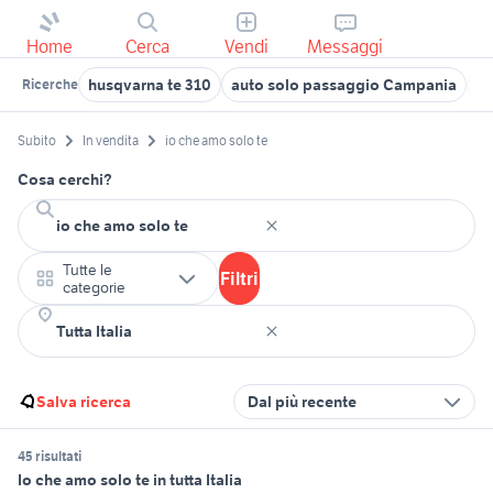
Home
Cerca
Vendi
Messaggi
husqvarna te 310
auto solo passaggio Campania
ta
Ricerche
Subito
In vendita
io che amo solo te
Cosa cerchi?
Tutte le
Filtri
categorie
Salva ricerca
Dal più recente
45 risultati
Io che amo solo te in tutta Italia