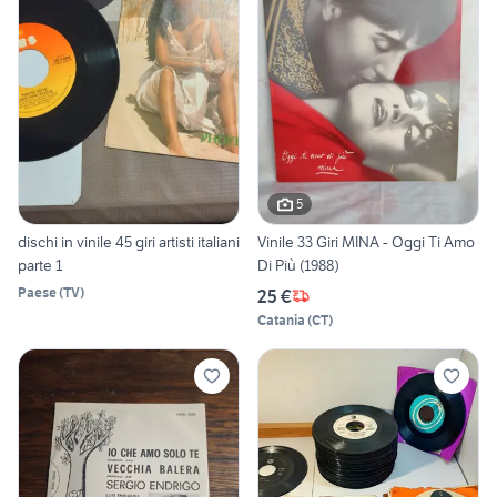
5
dischi in vinile 45 giri artisti italiani
Vinile 33 Giri MINA - Oggi Ti Amo
parte 1
Di Più (1988)
Paese
(
TV
)
25 €
Catania
(
CT
)