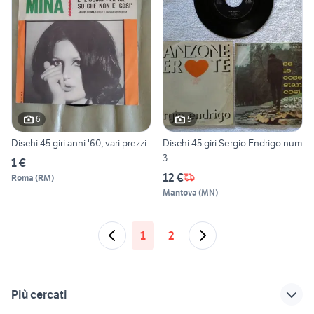
6
5
Dischi 45 giri anni '60, vari prezzi.
Dischi 45 giri Sergio Endrigo num
3
1 €
12 €
Roma
(
RM
)
Mantova
(
MN
)
1
2
Più cercati