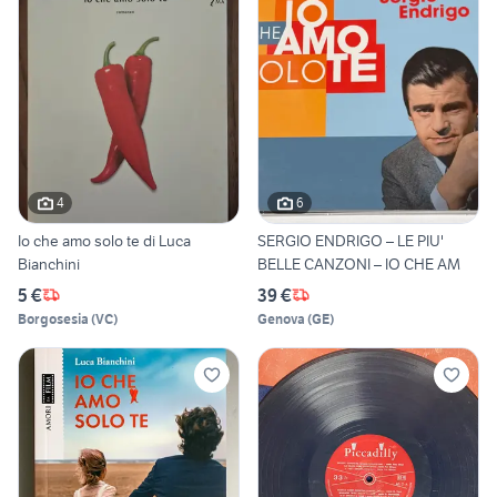
4
6
Io che amo solo te di Luca
SERGIO ENDRIGO – LE PIU'
Bianchini
BELLE CANZONI – IO CHE AM
5 €
39 €
Borgosesia
(
VC
)
Genova
(
GE
)