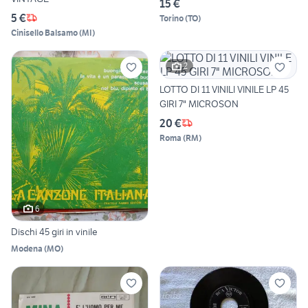
15 €
5 €
Torino
(
TO
)
Cinisello Balsamo
(
MI
)
2
LOTTO DI 11 VINILI VINILE LP 45
GIRI 7" MICROSON
20 €
Roma
(
RM
)
6
Dischi 45 giri in vinile
Modena
(
MO
)