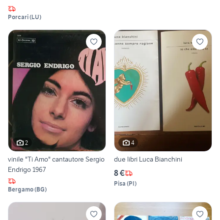
Porcari
(
LU
)
2
4
vinile "Ti Amo" cantautore Sergio
due libri Luca Bianchini
Endrigo 1967
8 €
Pisa
(
PI
)
Bergamo
(
BG
)