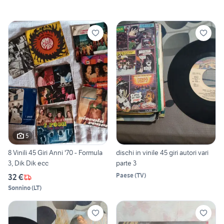
5
8 Vinili 45 Giri Anni '70 - Formula
dischi in vinile 45 giri autori vari
3, Dik Dik ecc
parte 3
Paese
(
TV
)
32 €
Sonnino
(
LT
)