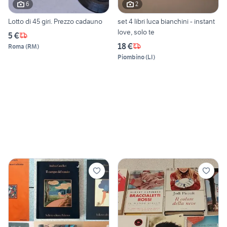
6
2
Lotto di 45 giri. Prezzo cadauno
set 4 libri luca bianchini - instant
love, solo te
5 €
18 €
Roma
(
RM
)
Piombino
(
LI
)