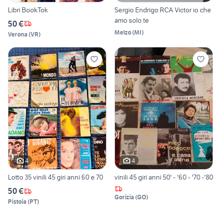
Libri BookTok
Sergio Endrigo RCA Victor io che
amo solo te
50 €
Melzo
(
MI
)
Verona
(
VR
)
4
4
Lotto 35 vinili 45 giri anni 60 e 70
vinili 45 giri anni 50' - '60 - '70 -'80
50 €
Gorizia
(
GO
)
Pistoia
(
PT
)