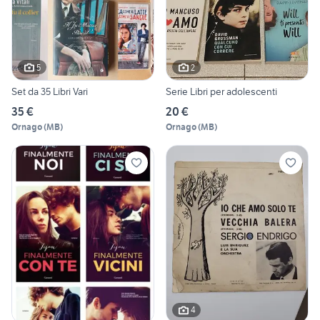
5
2
Set da 35 Libri Vari
Serie Libri per adolescenti
35 €
20 €
Ornago
(
MB
)
Ornago
(
MB
)
4