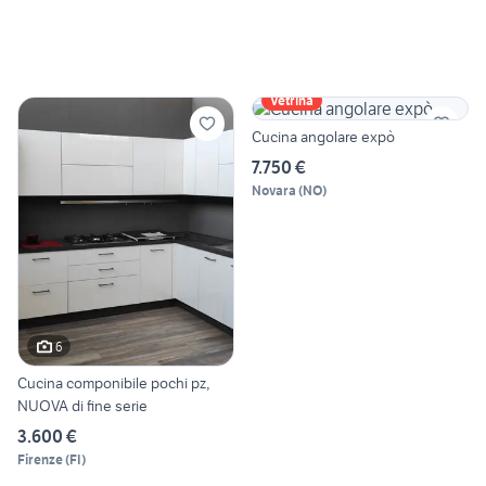
Vetrina
Cucina angolare expò
7.750 €
Novara
(
NO
)
6
Cucina componibile pochi pz,
NUOVA di fine serie
3.600 €
Firenze
(
FI
)