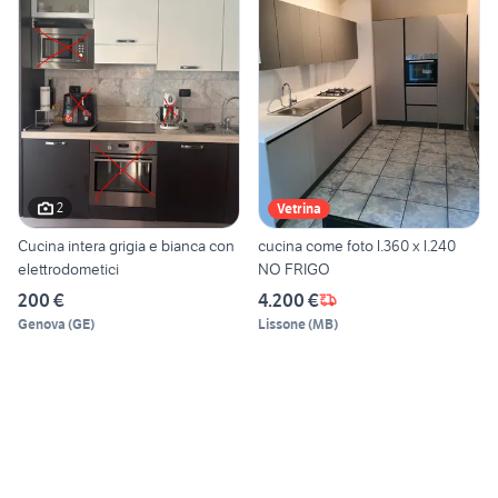
2
Vetrina
Cucina intera grigia e bianca con
cucina come foto l.360 x l.240
elettrodometici
NO FRIGO
200 €
4.200 €
Genova
(
GE
)
Lissone
(
MB
)