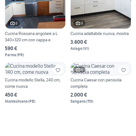
6
9
Cucina Rossana angolare a L
Cucina adattabile nuova, mostra
340×320 cm con cappa e
3.600 €
590 €
Asiago
(
VI
)
Parma
(
PR
)
6
Cucina modello Stella, 240 cm,
Cucina Caesar con penisola
come nuova
completa
450 €
2.000 €
Montesilvano
(
PE
)
Sangano
(
TO
)