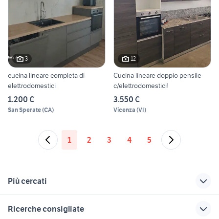
3
12
cucina lineare completa di
Cucina lineare doppio pensile
elettrodomestici
c/elettrodomestici!
1.200 €
3.550 €
San Sperate
(
CA
)
Vicenza
(
VI
)
1
2
3
4
5
Più cercati
Correlati
Richerche simili
Suggerimenti
Ricerche consigliate
lavello cucina usato
mobile lavello
case a lavello