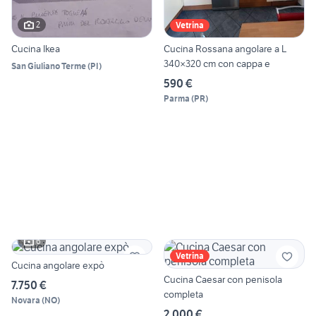
2
Vetrina
Cucina Ikea
Cucina Rossana angolare a L
340×320 cm con cappa e
San Giuliano Terme
(
PI
)
590 €
Parma
(
PR
)
6
Vetrina
Cucina angolare expò
Cucina Caesar con penisola
7.750 €
completa
Novara
(
NO
)
2.000 €