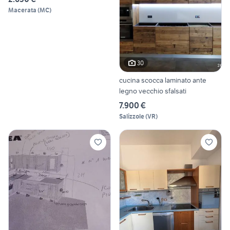
Macerata
(
MC
)
30
cucina scocca laminato ante
legno vecchio sfalsati
7.900 €
Salizzole
(
VR
)