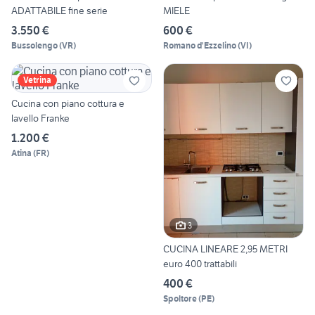
ADATTABILE fine serie
MIELE
3.550 €
600 €
Bussolengo
(
VR
)
Romano d'Ezzelino
(
VI
)
Vetrina
Cucina con piano cottura e
lavello Franke
1.200 €
Atina
(
FR
)
3
CUCINA LINEARE 2,95 METRI
euro 400 trattabili
400 €
Spoltore
(
PE
)