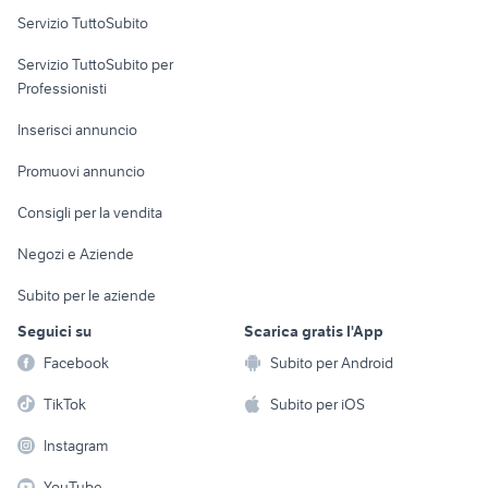
Servizio TuttoSubito
elettronica
per la casa e la
sports e hobby
Servizio TuttoSubito per
persona
Informatica
Animali
Professionisti
Arredamento e
Console e
Accessori per
Casalinghi
Inserisci annuncio
Videogiochi
animali
Elettrodomestici
Promuovi annuncio
Audio/Video
Musica e Film
Giardino e Fai da te
Consigli per la vendita
Fotografia
Libri e Riviste
Abbigliamento e
Negozi e Aziende
Telefonia
Strumenti Musicali
Accessori
Subito per le aziende
Sports
Tutto per i bambini
Seguici su
Scarica gratis l'App
Biciclette
Facebook
Subito per Android
Collezionismo
TikTok
Subito per iOS
Instagram
YouTube