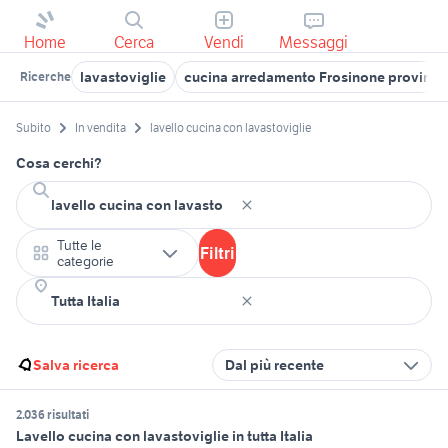
Home
Cerca
Vendi
Messaggi
lavastoviglie
cucina arredamento Frosinone provinci
Ricerche
Subito
In vendita
lavello cucina con lavastoviglie
Cosa cerchi?
Tutte le
Filtri
categorie
Salva ricerca
Dal più recente
2.036 risultati
Lavello cucina con lavastoviglie in tutta Italia