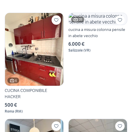
18
cucina a misura colonna pensile
in abete vecchio
6.000 €
Salizzole
(
VR
)
6
CUCINA COMPONIBILE
HACKER
500 €
Roma
(
RM
)