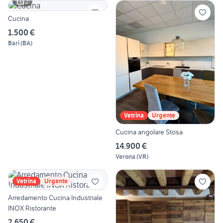
2
Cucina
1.500 €
Bari
(
BA
)
Vetrina
Urgente
Cucina angolare Stosa
14.900 €
Verona
(
VR
)
Vetrina
Urgente
Arredamento Cucina Industriale
INOX Ristorante
2.650 €