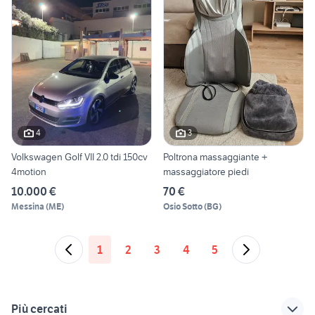
4
3
Volkswagen Golf VII 2.0 tdi 150cv
Poltrona massaggiante +
4motion
massaggiatore piedi
10.000 €
70 €
Messina
(
ME
)
Osio Sotto
(
BG
)
1
2
3
4
5
Più cercati