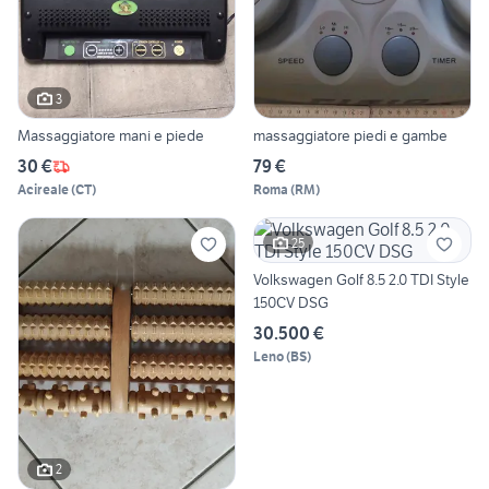
3
Massaggiatore mani e piede
massaggiatore piedi e gambe
30 €
79 €
Acireale
(
CT
)
Roma
(
RM
)
25
Volkswagen Golf 8.5 2.0 TDI Style
150CV DSG
30.500 €
Leno
(
BS
)
2