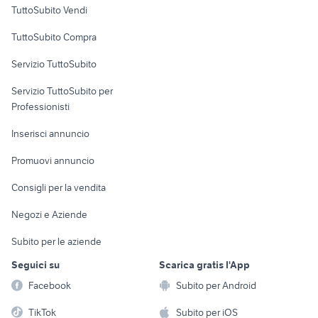
TuttoSubito Vendi
Uffici e Locali
TuttoSubito Compra
commerciali
Servizio TuttoSubito
elettronica
per la casa e la
sports e hobby
Servizio TuttoSubito per
persona
Informatica
Animali
Professionisti
Arredamento e
Console e
Accessori per
Casalinghi
Inserisci annuncio
Videogiochi
animali
Elettrodomestici
Promuovi annuncio
Audio/Video
Musica e Film
Giardino e Fai da te
Consigli per la vendita
Fotografia
Libri e Riviste
Abbigliamento e
Negozi e Aziende
Telefonia
Strumenti Musicali
Accessori
Subito per le aziende
Sports
Tutto per i bambini
Seguici su
Scarica gratis l'App
Biciclette
Facebook
Subito per Android
Collezionismo
TikTok
Subito per iOS