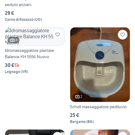
seduto anziani
29 €
Corno di Rosazzo
(
UD
)
3
Idromassaggiatore plantare
Balance KH 5556 Nuovo
30 €
Legnago
(
VR
)
2
Scholl massaggiatore pediluvio
25 €
Bergamo
(
BG
)