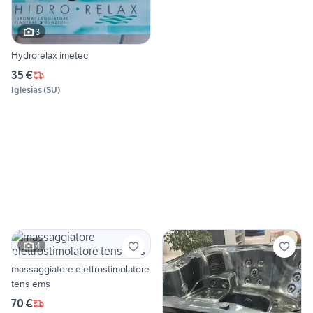
3
Hydrorelax imetec
35 €
Iglesias
(
SU
)
4
massaggiatore elettrostimolatore
tens ems
70 €