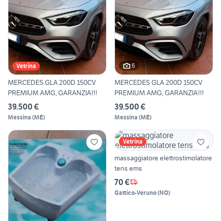
6
Vetrina
MERCEDES GLA 200D 150CV
MERCEDES GLA 200D 150CV
PREMIUM AMG, GARANZIA!!!
PREMIUM AMG, GARANZIA!!!
39.500 €
39.500 €
Messina
(
ME
)
Messina
(
ME
)
Vetrina
massaggiatore elettrostimolatore
tens ems
70 €
Gattico-Veruno
(
NO
)