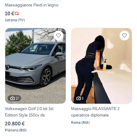
Massaggiatore Piedi in legno
10 €
Istrana
(
TV
)
17
6
Volkswagen Golf 2.0 tdi 1st
Massaggio RILASSANTE 2
Edition Style 150cv ds
operatrice diplomate
Roma
(
RM
)
20.800 €
Pianoro
(
BO
)