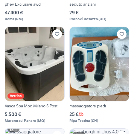
phev Exclusive awd
seduto anziani
47.400 €
29 €
Roma
(
RM
)
Corno di Rosazzo
(
UD
)
Vetrina
Vasca Spa Mod.Milano 6 Posti
massaggiatore piedi
5.500 €
25 €
Marano sul Panaro
(
MO
)
Ripa Teatina
(
CH
)
2