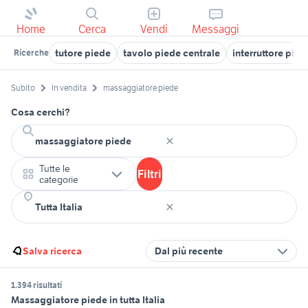
Home
Cerca
Vendi
Messaggi
tutore piede
tavolo piede centrale
interruttore pied
Ricerche
Subito
In vendita
massaggiatore piede
Cosa cerchi?
Tutte le
Filtri
categorie
Salva ricerca
Dal più recente
1.394 risultati
Massaggiatore piede in tutta Italia