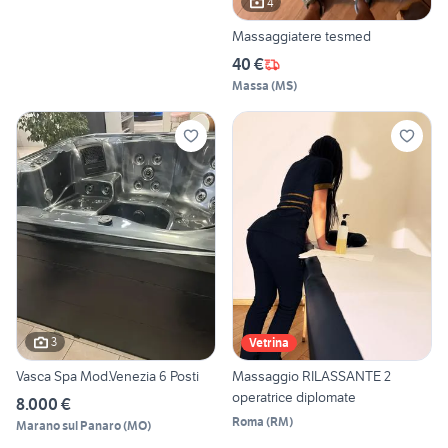
4
Massaggiatere tesmed
40 €
Massa
(
MS
)
3
Vetrina
Vasca Spa Mod.Venezia 6 Posti
Massaggio RILASSANTE 2
operatrice diplomate
8.000 €
Roma
(
RM
)
Marano sul Panaro
(
MO
)