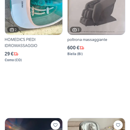
2
3
HOMEDICS PIEDI
poltrona massaggiante
IDROMASSAGGIO
600 €
29 €
Biella
(
BI
)
Como
(
CO
)