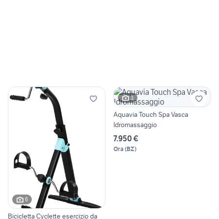
3
Aquavia Touch Spa Vasca
Idromassaggio
7.950 €
Ora
(
BZ
)
6
Bicicletta Cyclette esercizio da