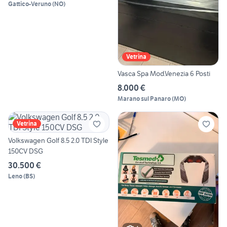
Gattico-Veruno
(
NO
)
Vetrina
Vasca Spa Mod.Venezia 6 Posti
8.000 €
Marano sul Panaro
(
MO
)
Vetrina
Volkswagen Golf 8.5 2.0 TDI Style
150CV DSG
30.500 €
Leno
(
BS
)