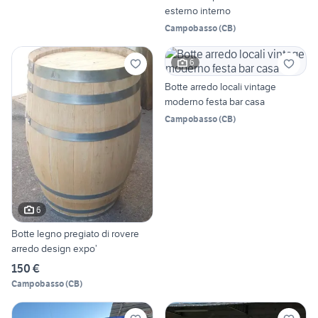
esterno interno
Campobasso
(
CB
)
6
Botte arredo locali vintage
moderno festa bar casa
Campobasso
(
CB
)
6
Botte legno pregiato di rovere
arredo design expo’
150 €
Campobasso
(
CB
)