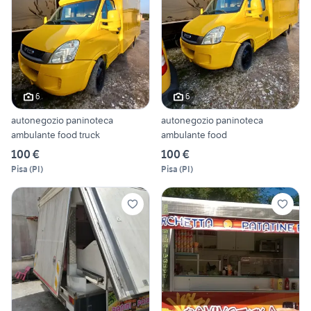
6
6
autonegozio paninoteca
autonegozio paninoteca
ambulante food truck
ambulante food
100 €
100 €
Pisa
(
PI
)
Pisa
(
PI
)