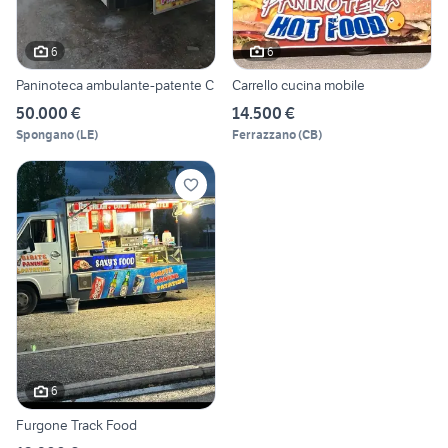
6
6
Paninoteca ambulante-patente C
Carrello cucina mobile
50.000 €
14.500 €
Spongano
(
LE
)
Ferrazzano
(
CB
)
6
Furgone Track Food