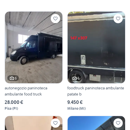
6
6
autonegozio paninoteca
foodtruck paninoteca ambulante
ambulante food truck
patate b
28.000 €
9.450 €
Pisa
(
PI
)
Milano
(
MI
)