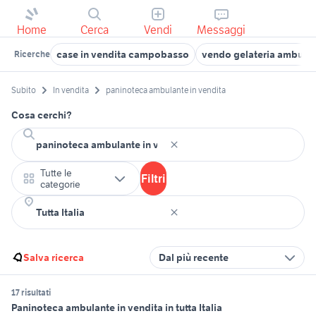
Home
Cerca
Vendi
Messaggi
case in vendita campobasso
vendo gelateria ambula
Ricerche
Subito
In vendita
paninoteca ambulante in vendita
Cosa cerchi?
Tutte le
Filtri
categorie
Salva ricerca
Dal più recente
17 risultati
Paninoteca ambulante in vendita in tutta Italia