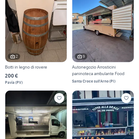
2
9
Botti in legno di rovere
Autonegozio Arrosticini
paninoteca ambulante Food
200 €
Santa Croce sull'Arno
(
PI
)
Pavia
(
PV
)