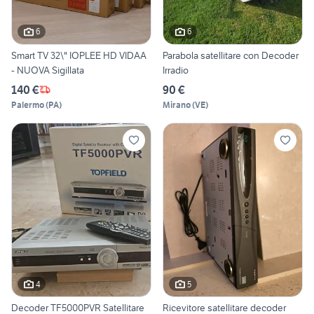
6
6
Smart TV 32\" IOPLEE HD VIDAA
Parabola satellitare con Decoder
- NUOVA Sigillata
Irradio
140 €
90 €
Palermo
(
PA
)
Mirano
(
VE
)
4
5
Decoder TF5000PVR Satellitare
Ricevitore satellitare decoder