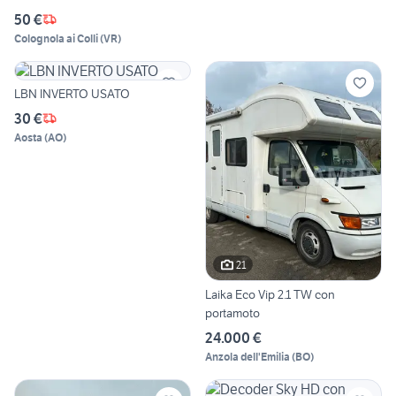
50 €
Colognola ai Colli
(
VR
)
LBN INVERTO USATO
30 €
Aosta
(
AO
)
21
Laika Eco Vip 2.1 TW con
portamoto
24.000 €
Anzola dell'Emilia
(
BO
)