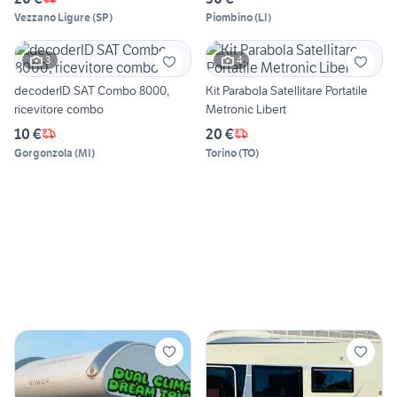
Vezzano Ligure
(
SP
)
Piombino
(
LI
)
3
4
decoderID SAT Combo 8000,
Kit Parabola Satellitare Portatile
ricevitore combo
Metronic Libert
10 €
20 €
Gorgonzola
(
MI
)
Torino
(
TO
)