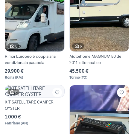
6
6
Rimor Europeo 6 doppia aria
Motorhome MAGNUM 80 del
condizionata parabola
2011 letto nautico.
29.900 €
45.500 €
Roma
(
RM
)
Torino
(
TO
)
6
KIT SATELLITARE CAMPER
OYSTER
1.000 €
Fabriano
(
AN
)