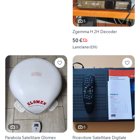
6
Zgemma H.2H Decoder
50 €
Lanciano
(
CH
)
3
6
Parabola Satellitare Glomex
Ricevitore Satellitare Digitale