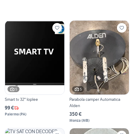
5
5
Smart tv 32" Ioplee
Parabola camper Automatica
Alden
99 €
350 €
Palermo
(
PA
)
Monza
(
MB
)