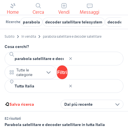
Home
Cerca
Vendi
Messaggi
parabola
decoder satellitare telesystem
decoder sat
Ricerche
Subito
In vendita
parabola satellitare e decoder satellitare
Cosa cerchi?
Tutte le
Filtri
categorie
Salva ricerca
Dal più recente
82 risultati
Parabola satellitare e decoder satellitare in tutta Italia