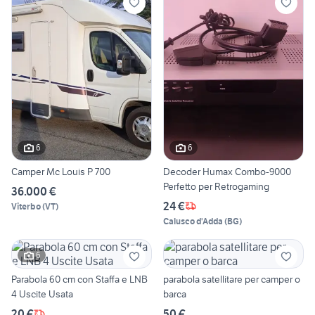
6
6
Camper Mc Louis P 700
Decoder Humax Combo-9000
Perfetto per Retrogaming
36.000 €
24 €
Viterbo
(
VT
)
Calusco d'Adda
(
BG
)
6
Parabola 60 cm con Staffa e LNB
parabola satellitare per camper o
4 Uscite Usata
barca
20 €
50 €