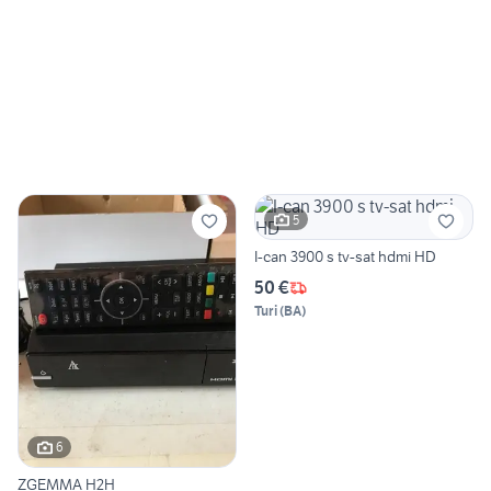
5
I-can 3900 s tv-sat hdmi HD
50 €
Turi
(
BA
)
6
ZGEMMA H2H