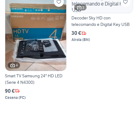
3
Decoder Sky HD con
telecomando e Digital Key USB
30 €
Airola
(
BN
)
4
Smart TV Samsung 24" HD LED
(Serie 4 N4300)
90 €
Cesena
(
FC
)