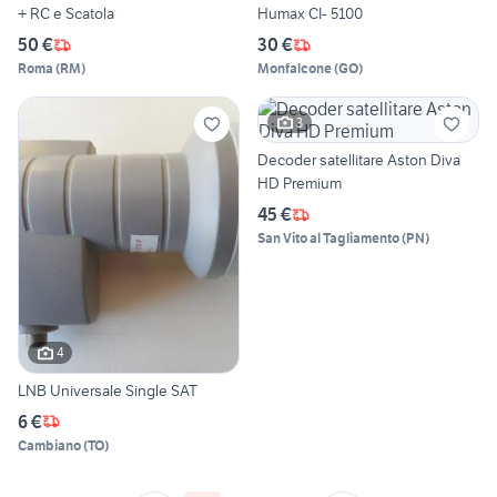
+ RC e Scatola
Humax CI- 5100
50 €
30 €
Roma
(
RM
)
Monfalcone
(
GO
)
3
Decoder satellitare Aston Diva
HD Premium
45 €
San Vito al Tagliamento
(
PN
)
4
LNB Universale Single SAT
6 €
Cambiano
(
TO
)