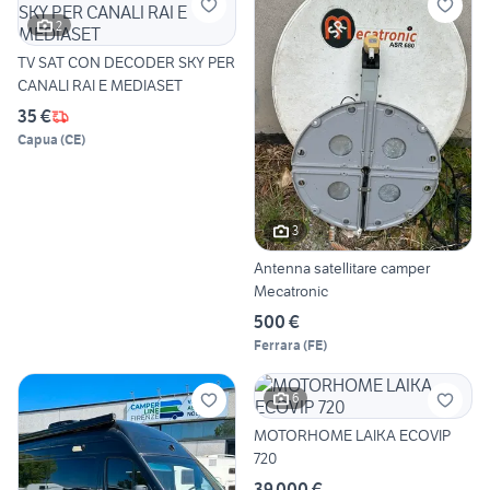
2
TV SAT CON DECODER SKY PER
CANALI RAI E MEDIASET
35 €
Capua
(
CE
)
3
Antenna satellitare camper
Mecatronic
500 €
Ferrara
(
FE
)
6
MOTORHOME LAIKA ECOVIP
720
39.000 €