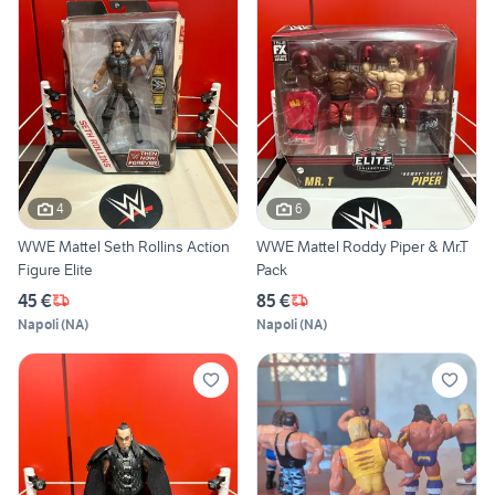
4
6
WWE Mattel Seth Rollins Action
WWE Mattel Roddy Piper & Mr.T
Figure Elite
Pack
45 €
85 €
Napoli
(
NA
)
Napoli
(
NA
)