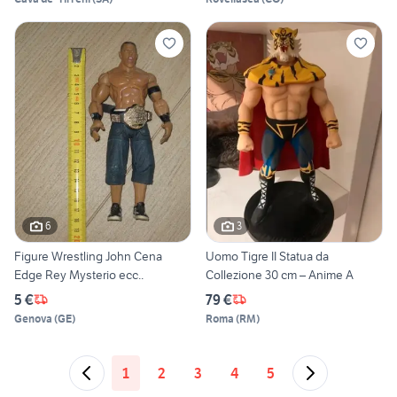
6
3
Figure Wrestling John Cena
Uomo Tigre II Statua da
Edge Rey Mysterio ecc..
Collezione 30 cm – Anime A
5 €
79 €
Genova
(
GE
)
Roma
(
RM
)
1
2
3
4
5