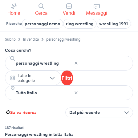
Home
Cerca
Vendi
Messaggi
personaggi nemo
ring wrestling
wrestling 1991
pe
Ricerche
Subito
In vendita
personaggi wrestling
Cosa cerchi?
Tutte le
Filtri
categorie
Salva ricerca
Dal più recente
187 risultati
Personaggi wrestling in tutta Italia