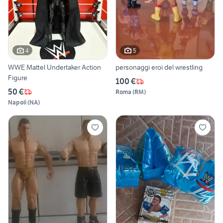
4
5
WWE Mattel Undertaker Action
personaggi eroi del wrestling
Figure
100 €
50 €
Roma
(
RM
)
Napoli
(
NA
)