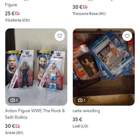
Figure
30 €
25 €
Trezzano Rosa
(
MI
)
Vicoforte
(
CN
)
6
3
Action Figure WWE The Rock &
carte wrestling
Seth Rollins
35 €
30 €
Lodi
(
LO
)
Arese
(
MI
)