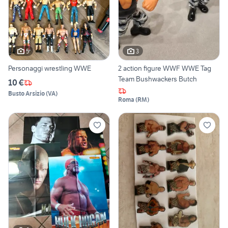
5
3
Personaggi wrestling WWE
2 action figure WWF WWE Tag
Team Bushwackers Butch
10 €
Busto Arsizio
(
VA
)
Roma
(
RM
)