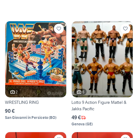
2
6
WRESTLING RING
Lotto 9 Action Figure Mattel &
Jakks Pacific
90 €
49 €
San Giovanni in Persiceto
(
BO
)
Genova
(
GE
)