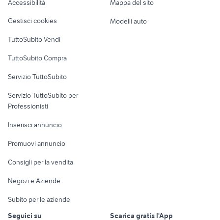
Accessibilità
Mappa del sito
offerte lavoro lavapiatti Campania
volante smart
Loft, mansarde e
Veicoli commerciali
altro
Gestisci cookies
Modelli auto
Case vacanza
TuttoSubito Vendi
Uffici e Locali
TuttoSubito Compra
commerciali
Servizio TuttoSubito
elettronica
per la casa e la
sports e hobby
Servizio TuttoSubito per
persona
Informatica
Animali
Professionisti
Arredamento e
Console e
Accessori per
Casalinghi
Inserisci annuncio
Videogiochi
animali
Elettrodomestici
Promuovi annuncio
Audio/Video
Musica e Film
Giardino e Fai da te
Consigli per la vendita
Fotografia
Libri e Riviste
Abbigliamento e
Negozi e Aziende
Telefonia
Strumenti Musicali
Accessori
Subito per le aziende
Sports
Tutto per i bambini
Seguici su
Scarica gratis l'App