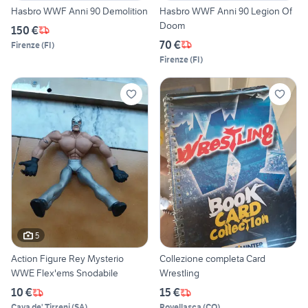
Hasbro WWF Anni 90 Demolition
Hasbro WWF Anni 90 Legion Of
Doom
150 €
70 €
Firenze
(
FI
)
Firenze
(
FI
)
5
Action Figure Rey Mysterio
Collezione completa Card
WWE Flex'ems Snodabile
Wrestling
10 €
15 €
Cava de' Tirreni
(
SA
)
Rovellasca
(
CO
)