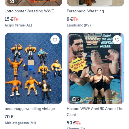
6
Lotto poster Wrestling WWE
Personaggi Wrestling
15 €
9 €
Acqui Terme
(
AL
)
Landriano
(
PV
)
3
personaggi wrestling vintage
Hasbro WWF Anni 90 Andre The
Giant
70 €
50 €
Abbiategrasso
(
MI
)
Firenze
(
FI
)