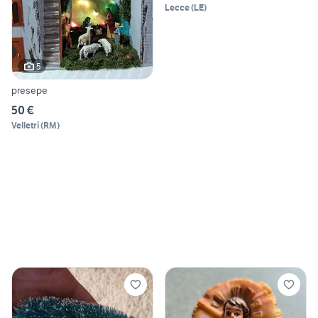
Lecce
(
LE
)
5
presepe
50 €
Velletri
(
RM
)