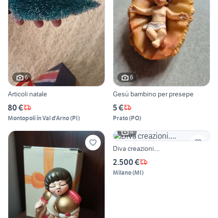
6
6
Articoli natale
Gesù bambino per presepe
80 €
5 €
Montopoli in Val d'Arno
(
PI
)
Prato
(
PO
)
4
Diva creazioni....
2.500 €
Milano
(
MI
)