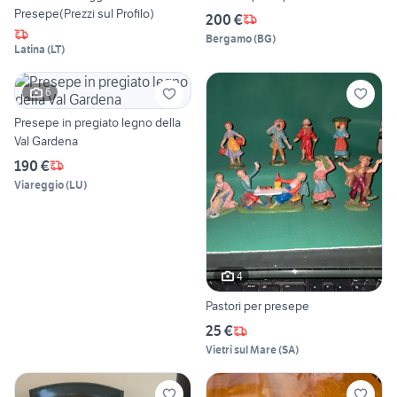
Presepe(Prezzi sul Profilo)
200 €
Bergamo
(
BG
)
Latina
(
LT
)
6
Presepe in pregiato legno della
Val Gardena
190 €
Viareggio
(
LU
)
4
Pastori per presepe
25 €
Vietri sul Mare
(
SA
)