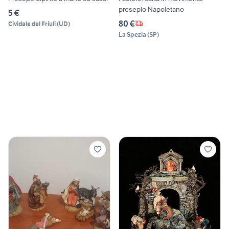
presepio Napoletano
5 €
80 €
Cividale del Friuli
(
UD
)
La Spezia
(
SP
)