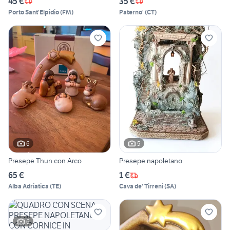
45 €
35 €
Porto Sant'Elpidio
(
FM
)
Paterno'
(
CT
)
6
5
Presepe Thun con Arco
Presepe napoletano
65 €
1 €
Alba Adriatica
(
TE
)
Cava de' Tirreni
(
SA
)
6