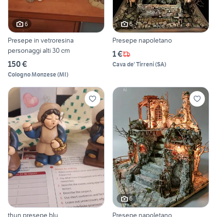
6
6
Presepe in vetroresina
Presepe napoletano
personaggi alti 30 cm
1 €
150 €
Cava de' Tirreni
(
SA
)
Cologno Monzese
(
MI
)
6
thun presepe blu
Presepe napoletano