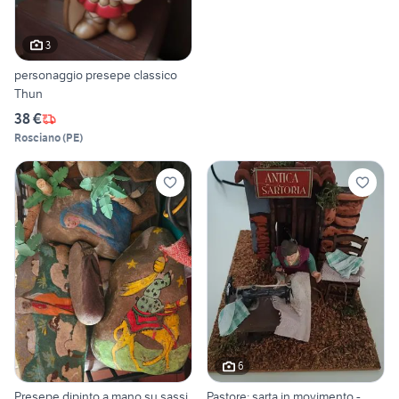
3
personaggio presepe classico
Thun
38 €
Rosciano
(
PE
)
6
Presepe dipinto a mano su sassi
Pastore: sarta in movimento -