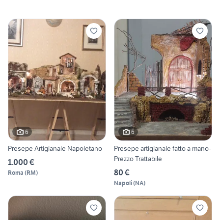
6
6
Presepe Artigianale Napoletano
Presepe artigianale fatto a mano-
Prezzo Trattabile
1.000 €
80 €
Roma
(
RM
)
Napoli
(
NA
)