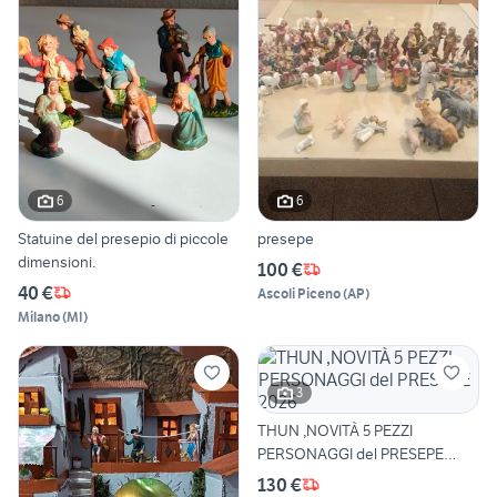
6
6
Statuine del presepio di piccole
presepe
dimensioni.
100 €
40 €
Ascoli Piceno
(
AP
)
Milano
(
MI
)
3
THUN ,NOVITÀ 5 PEZZI
PERSONAGGI del PRESEPE
2026
130 €