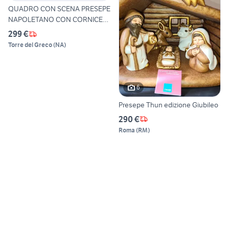
QUADRO CON SCENA PRESEPE
NAPOLETANO CON CORNICE
IN
299 €
Torre del Greco
(
NA
)
6
Presepe Thun edizione Giubileo
290 €
Roma
(
RM
)