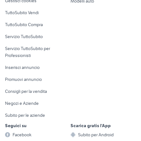
Gestisci cookies
Modelli auto
Case vacanza
TuttoSubito Vendi
Uffici e Locali
TuttoSubito Compra
commerciali
Servizio TuttoSubito
elettronica
per la casa e la
sports e hobby
Servizio TuttoSubito per
persona
Informatica
Animali
Professionisti
Arredamento e
Console e
Accessori per
Casalinghi
Inserisci annuncio
Videogiochi
animali
Elettrodomestici
Promuovi annuncio
Audio/Video
Musica e Film
Giardino e Fai da te
Consigli per la vendita
Fotografia
Libri e Riviste
Abbigliamento e
Negozi e Aziende
Telefonia
Strumenti Musicali
Accessori
Subito per le aziende
Sports
Tutto per i bambini
Seguici su
Scarica gratis l'App
Biciclette
Facebook
Subito per Android