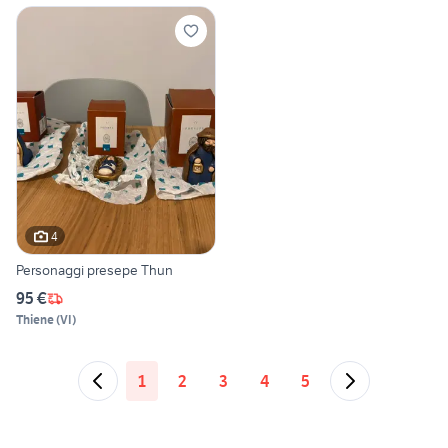
4
Personaggi presepe Thun
95 €
Thiene
(
VI
)
1
2
3
4
5