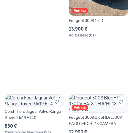
Vetrina
Peugeot 3008 1,5 D
13.900 €
Aci Castello
(
CT
)
Vetrina
Cerchi Ford Jaguar Volvo Range
Peugeot 3008 BlueHDi 130CV
Rover 9Jx19 ET40
EAT8 CERCHI-18 CAMERA
850 €
12.990 €
Campolongo Maggiore
(
VE
)