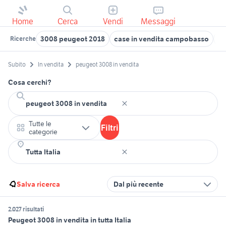
Home
Cerca
Vendi
Messaggi
3008 peugeot 2018
case in vendita campobasso
ca
Ricerche
Subito
In vendita
peugeot 3008 in vendita
Cosa cerchi?
Tutte le
Filtri
categorie
Salva ricerca
Dal più recente
2.027 risultati
Peugeot 3008 in vendita in tutta Italia