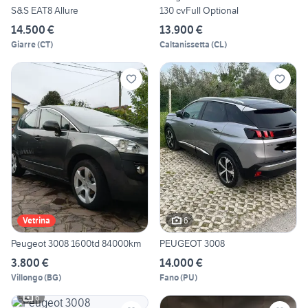
S&S EAT8 Allure
130 cvFull Optional
14.500 €
13.900 €
Giarre
(
CT
)
Caltanissetta
(
CL
)
6
Vetrina
Peugeot 3008 1600td 84000km
PEUGEOT 3008
3.800 €
14.000 €
Villongo
(
BG
)
Fano
(
PU
)
6