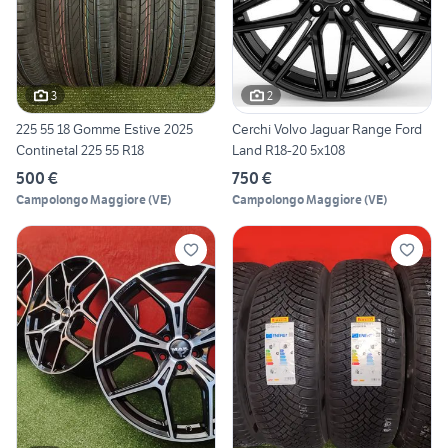
3
2
225 55 18 Gomme Estive 2025
Cerchi Volvo Jaguar Range Ford
Continetal 225 55 R18
Land R18-20 5x108
500 €
750 €
Campolongo Maggiore
(
VE
)
Campolongo Maggiore
(
VE
)