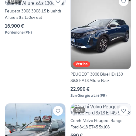
20
Peugeot 3008 3008 1.5 bluehdi
Allure s&s 130cv eat
16.900 €
Pordenone
(
PN
)
Vetrina
PEUGEOT 3008 BlueHDi 130
S&S EAT8 Allure Pack
22.990 €
San Giorgio a Liri
(
FR
)
6
Cerchi Volvo Peugeot Range
Ford 8x18 ET45 5x108
690 €