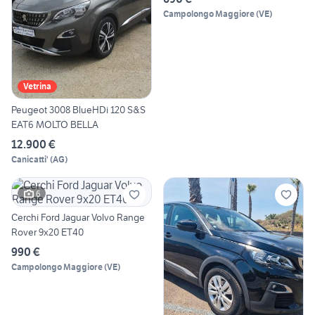
Campolongo Maggiore
(
VE
)
Vetrina
Peugeot 3008 BlueHDi 120 S&S
EAT6 MOLTO BELLA
12.900 €
Canicatti'
(
AG
)
6
Cerchi Ford Jaguar Volvo Range
Rover 9x20 ET40
990 €
Campolongo Maggiore
(
VE
)