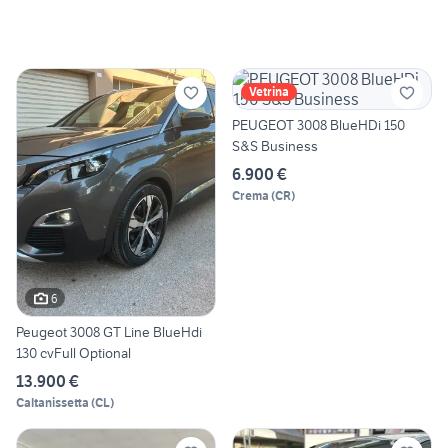
Vetrina
PEUGEOT 3008 BlueHDi 150
S&S Business
6.900 €
Crema
(
CR
)
6
Peugeot 3008 GT Line BlueHdi
130 cvFull Optional
13.900 €
Caltanissetta
(
CL
)