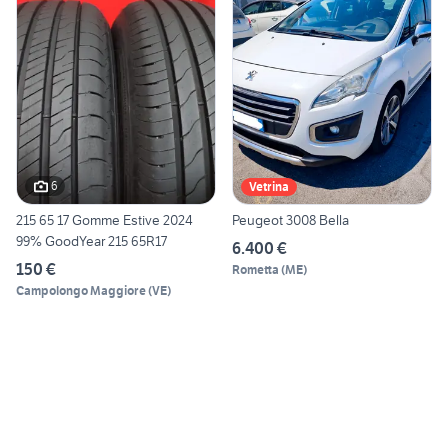
6
Vetrina
215 65 17 Gomme Estive 2024
Peugeot 3008 Bella
99% GoodYear 215 65R17
6.400 €
150 €
Rometta
(
ME
)
Campolongo Maggiore
(
VE
)