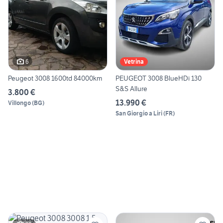
6
Vetrina
Peugeot 3008 1600td 84000km
PEUGEOT 3008 BlueHDi 130
S&S Allure
3.800 €
13.990 €
Villongo
(
BG
)
San Giorgio a Liri
(
FR
)