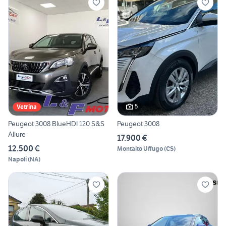
5
Vetrina
Peugeot 3008 BlueHDI 120 S&S
Peugeot 3008
Allure
17.900 €
12.500 €
Montalto Uffugo
(
CS
)
Napoli
(
NA
)