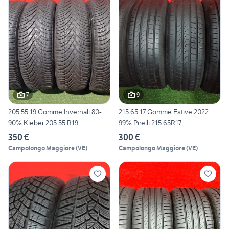
7
9
205 55 19 Gomme Invernali 80-
215 65 17 Gomme Estive 2022
90% Kleber 205 55 R19
99% Pirelli 215 65R17
350 €
300 €
Campolongo Maggiore
(
VE
)
Campolongo Maggiore
(
VE
)