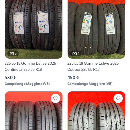
3
4
225 55 18 Gomme Estive 2025
225 55 18 Gomme Estive 2025
Continetal 225 55 R18
Cooper 225 55 R18
530 €
450 €
Campolongo Maggiore
(
VE
)
Campolongo Maggiore
(
VE
)