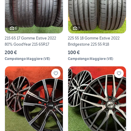
6
7
215 65 17 Gomme Estive 2022
225 55 18 Gomme Estive 2022
80% GoodYear 215 65R17
Bridgestone 225 55 R18
200 €
100 €
Campolongo Maggiore
(
VE
)
Campolongo Maggiore
(
VE
)