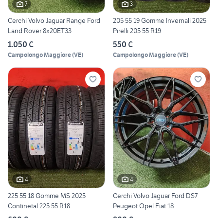
7
3
Cerchi Volvo Jaguar Range Ford
205 55 19 Gomme Invernali 2025
Land Rover 8x20ET33
Pirelli 205 55 R19
1.050 €
550 €
Campolongo Maggiore
(
VE
)
Campolongo Maggiore
(
VE
)
4
4
225 55 18 Gomme MS 2025
Cerchi Volvo Jaguar Ford DS7
Continetal 225 55 R18
Peugeot Opel Fiat 18