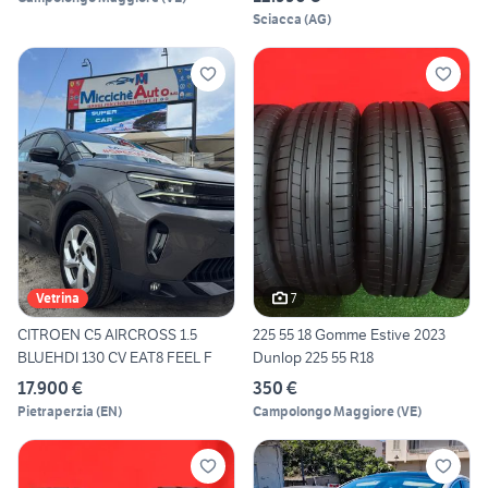
Sciacca
(
AG
)
7
Vetrina
CITROEN C5 AIRCROSS 1.5
225 55 18 Gomme Estive 2023
BLUEHDI 130 CV EAT8 FEEL F
Dunlop 225 55 R18
17.900 €
350 €
Pietraperzia
(
EN
)
Campolongo Maggiore
(
VE
)