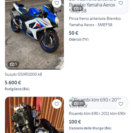
4
Pinza freno anteriore Brembo
Yamaha Aerox - 5MEF58
50 €
Oderzo
(
TV
)
5
Suzuki GSXR1000 k8
5.600 €
Rutigliano
(
BA
)
10
Ricambi ktm 690 r 2011 ktm 690r
100 €
Cassano delle Murge
(
BA
)