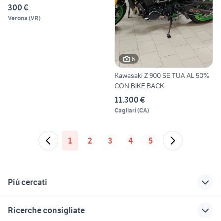
300 €
Verona
(
VR
)
6
Kawasaki Z 900 SE TUA AL 50%
CON BIKE BACK
11.300 €
Cagliari
(
CA
)
1
2
3
4
5
Più cercati
Correlati
Richerche simili
Suggerimenti
Ricerche consigliate
yamaha 85
yamaha xc 300
pinze brembo p4