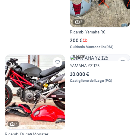
2
Ricambi Yamaha R6
200 €
Guidonia Montecelio
(
RM
)
6
YAMAHA YZ 125
10.000 €
Castiglione del Lago
(
PG
)
7
Ricambi Ducati Monster