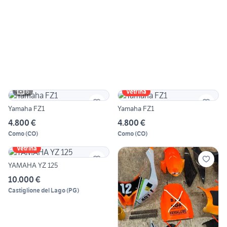
6
Vetrina
Yamaha FZ1
Yamaha FZ1
4.800 €
4.800 €
Como
(
CO
)
Como
(
CO
)
Vetrina
YAMAHA YZ 125
10.000 €
Castiglione del Lago
(
PG
)