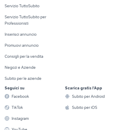
Servizio TuttoSubito
elettronica
per la casa e la
sports e hobby
Servizio TuttoSubito per
persona
Informatica
Animali
Professionisti
Arredamento e
Console e
Accessori per
Casalinghi
Inserisci annuncio
Videogiochi
animali
Elettrodomestici
Promuovi annuncio
Audio/Video
Musica e Film
Giardino e Fai da te
Consigli per la vendita
Fotografia
Libri e Riviste
Abbigliamento e
Negozi e Aziende
Telefonia
Strumenti Musicali
Accessori
Subito per le aziende
Sports
Tutto per i bambini
Seguici su
Scarica gratis l'App
Biciclette
Facebook
Subito per Android
Collezionismo
TikTok
Subito per iOS
Instagram
YouTube