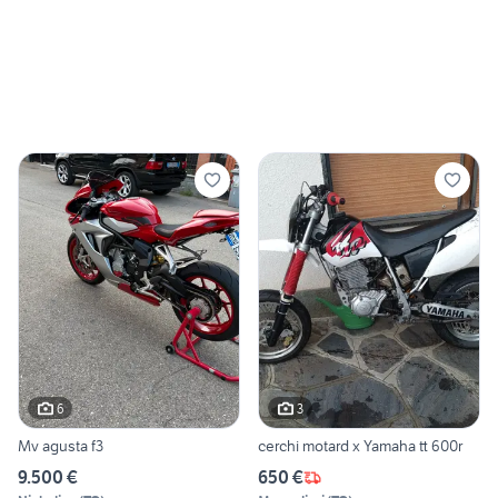
6
3
Mv agusta f3
cerchi motard x Yamaha tt 600r
9.500 €
650 €