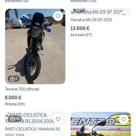
Nichelino
(
TO
)
Moncalieri
(
TO
)
5
Yamaha Mt-09 SP 2025
13.000 €
Acireale
(
CT
)
6
Tenere 700 offroad
8.000 €
Ortona
(
CH
)
20
PARTI CICLISTICA YAMAHA R1
2004 2006