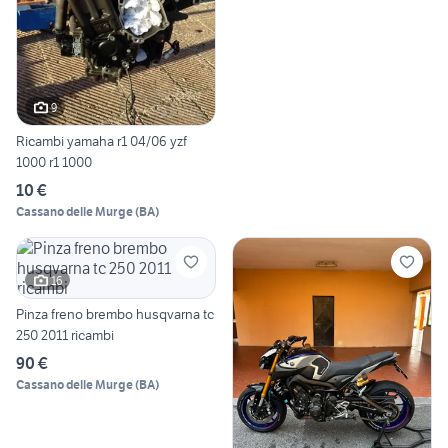
9
Ricambi yamaha r1 04/06 yzf
1000 r1 1000
10 €
Cassano delle Murge
(
BA
)
16
Pinza freno brembo husqvarna tc
250 2011 ricambi
90 €
Cassano delle Murge
(
BA
)