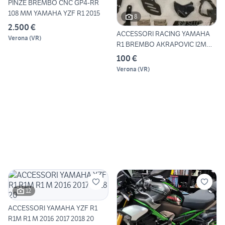
PINZE BREMBO CNC GP4-RR
108 MM YAMAHA YZF R1 2015
8
2.500 €
ACCESSORI RACING YAMAHA
Verona
(
VR
)
R1 BREMBO AKRAPOVIC I2M
OH
100 €
Verona
(
VR
)
12
ACCESSORI YAMAHA YZF R1
R1M R1 M 2016 2017 2018 20