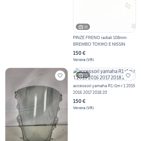
19
PINZE FRENO radiali 108mm
BREMBO TOKIKO E NISSIN
150 €
Verona
(
VR
)
13
accessori yamaha R1 r1m r 1 2015
2016 2017 2018 20
150 €
Verona
(
VR
)