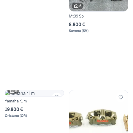
6
Mt09 Sp
8.800 €
Savona
(
SV
)
6
Yamaha r1 m
19.800 €
Oristano
(
OR
)