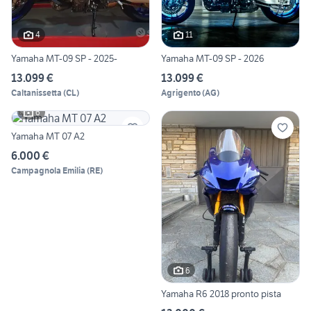
4
11
Yamaha MT-09 SP - 2025-
Yamaha MT-09 SP - 2026
13.099 €
13.099 €
Caltanissetta
(
CL
)
Agrigento
(
AG
)
6
Yamaha MT 07 A2
6.000 €
Campagnola Emilia
(
RE
)
6
Yamaha R6 2018 pronto pista