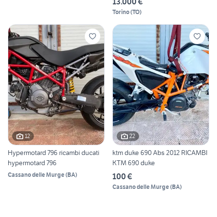
13.000 €
Torino
(
TO
)
12
22
Hypermotard 796 ricambi ducati
ktm duke 690 Abs 2012 RICAMBI
hypermotard 796
KTM 690 duke
Cassano delle Murge
(
BA
)
100 €
Cassano delle Murge
(
BA
)