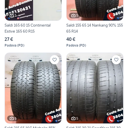
5
5
Saldi 165 60 15 Continental
Saldi 155 65 14 Nankang 90% 155
Estive 165 60 R15
65 R14
27 €
40 €
Padova
(
PD
)
Padova
(
PD
)
5
5