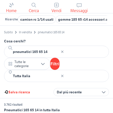
Home
Cerca
Vendi
Messaggi
camion rc 1/14 usati
gomme 185 65 r14 accessori auto
Ricerche
Subito
In vendita
pneumatici 165 65 14
Cosa cerchi?
Tutte le
Filtri
categorie
Salva ricerca
Dal più recente
3.762 risultati
Pneumatici 165 65 14 in tutta Italia