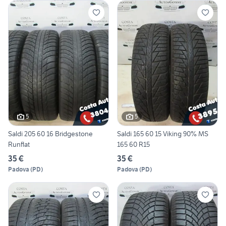
5
5
Saldi 205 60 16 Bridgestone
Saldi 165 60 15 Viking 90% MS
Runflat
165 60 R15
35 €
35 €
Padova
(
PD
)
Padova
(
PD
)