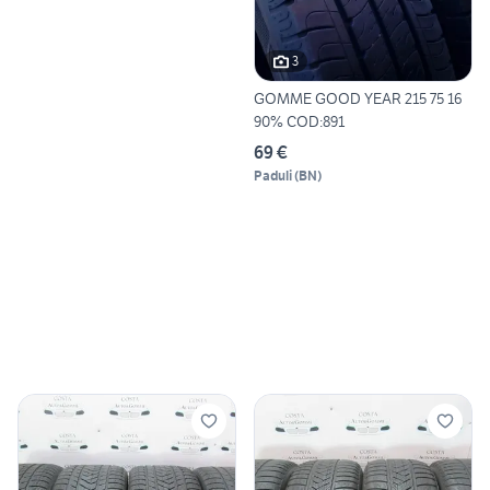
3
GOMME GOOD YEAR 215 75 16
90% COD:891
69 €
Paduli
(
BN
)