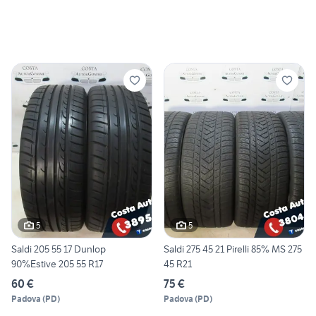
5
5
Saldi 205 55 17 Dunlop
Saldi 275 45 21 Pirelli 85% MS 275
90%Estive 205 55 R17
45 R21
60 €
75 €
Padova
(
PD
)
Padova
(
PD
)