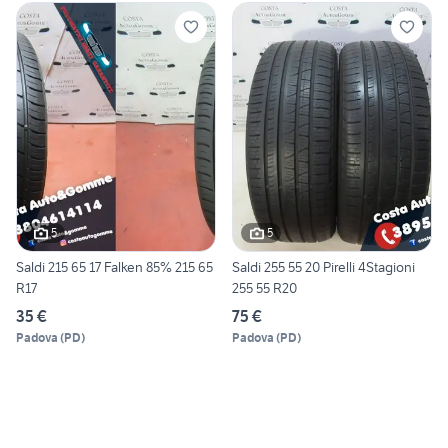
5
5
Saldi 215 65 17 Falken 85% 215 65
Saldi 255 55 20 Pirelli 4Stagioni
R17
255 55 R20
35 €
75 €
Padova
(
PD
)
Padova
(
PD
)