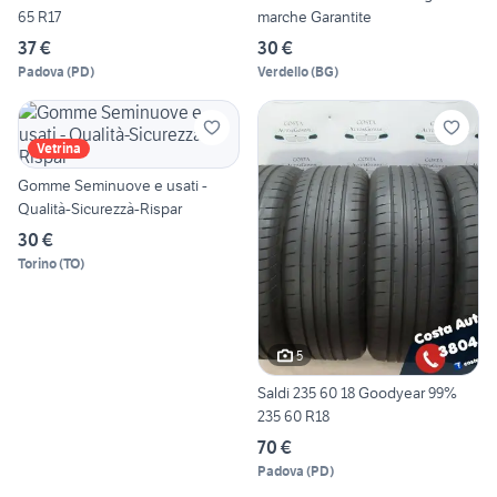
65 R17
marche Garantite
37 €
30 €
Padova
(
PD
)
Verdello
(
BG
)
Vetrina
Gomme Seminuove e usati -
Qualità-Sicurezzà-Rispar
30 €
Torino
(
TO
)
5
Saldi 235 60 18 Goodyear 99%
235 60 R18
70 €
Padova
(
PD
)