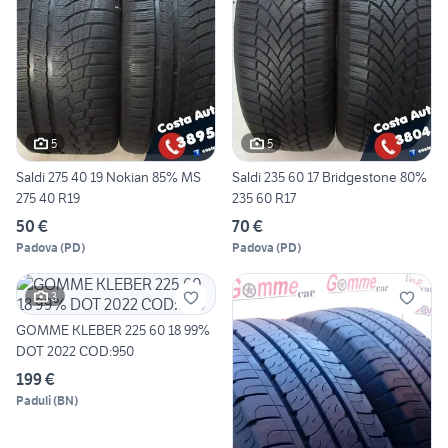
5
5
Saldi 275 40 19 Nokian 85% MS
Saldi 235 60 17 Bridgestone 80%
275 40 R19
235 60 R17
50 €
70 €
Padova
(
PD
)
Padova
(
PD
)
3
GOMME KLEBER 225 60 18 99%
DOT 2022 COD:950
199 €
Paduli
(
BN
)