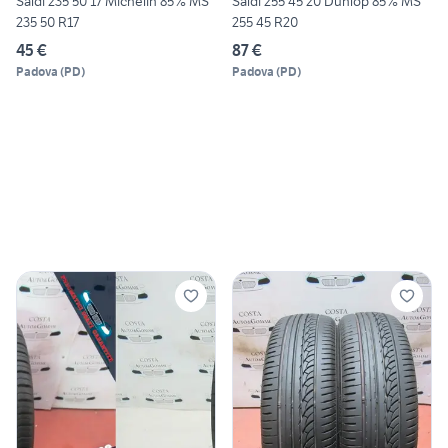
Saldi 235 50 17 Michelin 85% MS
Saldi 255 45 20 Dunlop 85% MS
235 50 R17
255 45 R20
45 €
87 €
Padova
(
PD
)
Padova
(
PD
)