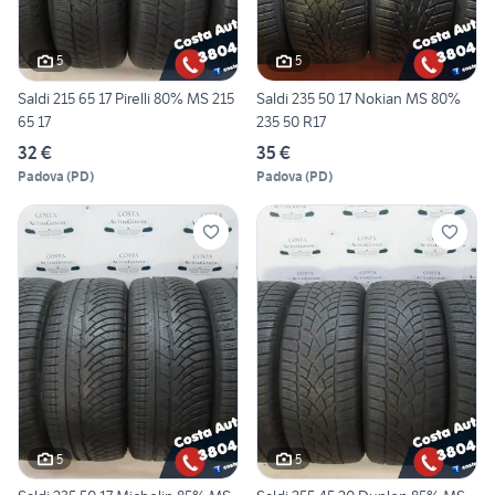
5
5
Saldi 215 65 17 Pirelli 80% MS 215
Saldi 235 50 17 Nokian MS 80%
65 17
235 50 R17
32 €
35 €
Padova
(
PD
)
Padova
(
PD
)
5
5