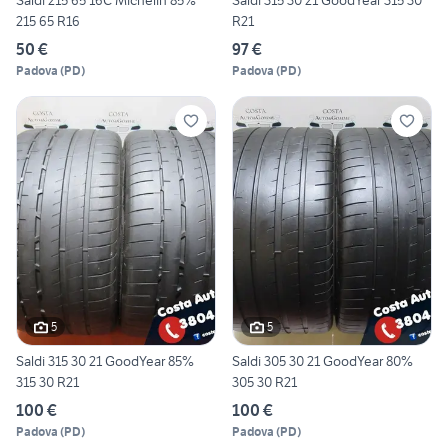
Saldi 215 65 16C Michelin 85%
Saldi 315 30 21 GoodYear 315 30
215 65 R16
R21
50 €
97 €
Padova
(
PD
)
Padova
(
PD
)
5
5
Saldi 315 30 21 GoodYear 85%
Saldi 305 30 21 GoodYear 80%
315 30 R21
305 30 R21
100 €
100 €
Padova
(
PD
)
Padova
(
PD
)