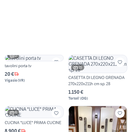
2
tavolini porta tv
15
20 €
CASETTA DI LEGNO GRENADA
Vigasio
(
VR
)
270x220x211h cm sp. 28
1.150 €
Tortoli'
(
OG
)
6
CUCINA "LUCE" PRIMA CUCINE
8.900 €