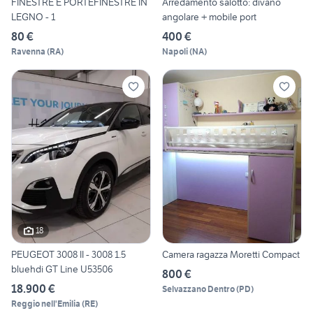
FINESTRE E PORTEFINESTRE IN
Arredamento salotto: divano
LEGNO - 1
angolare + mobile port
80 €
400 €
Ravenna
(
RA
)
Napoli
(
NA
)
18
PEUGEOT 3008 II - 3008 1.5
Camera ragazza Moretti Compact
bluehdi GT Line U53506
800 €
18.900 €
Selvazzano Dentro
(
PD
)
Reggio nell'Emilia
(
RE
)