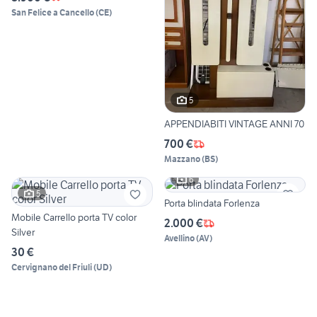
San Felice a Cancello
(
CE
)
5
APPENDIABITI VINTAGE ANNI 70
700 €
Mazzano
(
BS
)
6
5
Porta blindata Forlenza
Mobile Carrello porta TV color
2.000 €
Silver
Avellino
(
AV
)
30 €
Cervignano del Friuli
(
UD
)