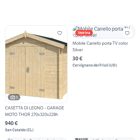
Vetrina
Mobile Carrello porta TV color
Silver
30 €
Cervignano del Friuli
(
UD
)
5
CASETTA DI LEGNO - GARAGE
MOTO THOR 270x320x228h
940 €
San Cataldo
(
CL
)
6