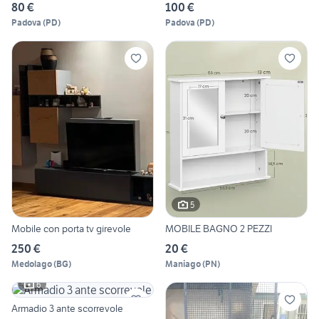
80 €
100 €
Padova
(
PD
)
Padova
(
PD
)
5
Mobile con porta tv girevole
MOBILE BAGNO 2 PEZZI
250 €
20 €
Medolago
(
BG
)
Maniago
(
PN
)
6
Armadio 3 ante scorrevole