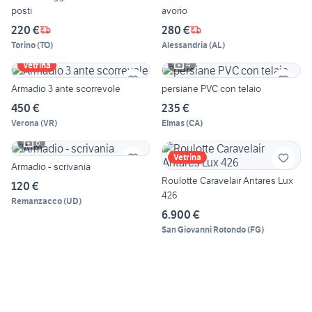
posti
avorio
220 €
280 €
Torino
(
TO
)
Alessandria
(
AL
)
4
Vetrina
Armadio 3 ante scorrevole
persiane PVC con telaio
450 €
235 €
Verona
(
VR
)
Elmas
(
CA
)
6
Vetrina
Armadio - scrivania
Roulotte Caravelair Antares Lux
120 €
426
Remanzacco
(
UD
)
6.900 €
San Giovanni Rotondo
(
FG
)