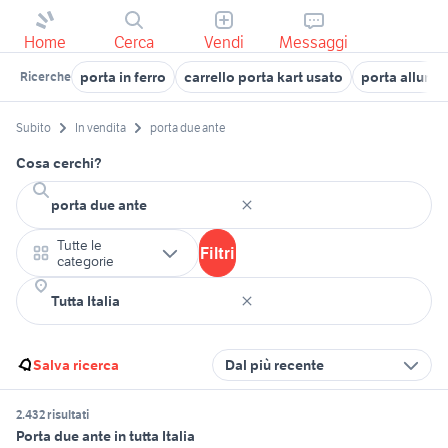
Home
Cerca
Vendi
Messaggi
porta in ferro
carrello porta kart usato
porta allumin
Ricerche
Subito
In vendita
porta due ante
Cosa cerchi?
Tutte le
Filtri
categorie
Salva ricerca
Dal più recente
2.432 risultati
Porta due ante in tutta Italia