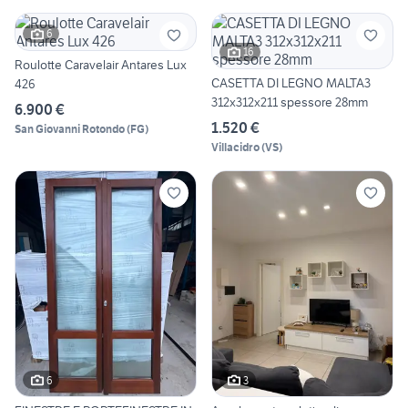
6
16
Roulotte Caravelair Antares Lux
CASETTA DI LEGNO MALTA3
426
312x312x211 spessore 28mm
6.900 €
1.520 €
San Giovanni Rotondo
(
FG
)
Villacidro
(
VS
)
6
3