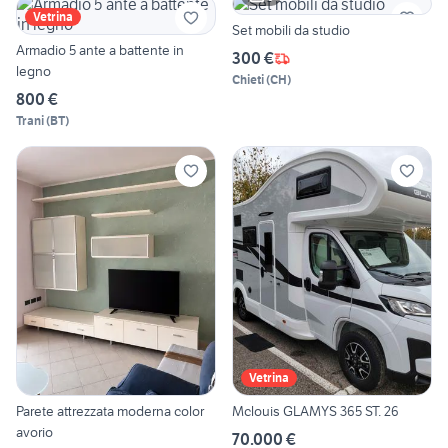
Vetrina
Set mobili da studio
Armadio 5 ante a battente in
300 €
legno
Chieti
(
CH
)
800 €
Trani
(
BT
)
Vetrina
Parete attrezzata moderna color
Mclouis GLAMYS 365 ST. 26
avorio
70.000 €