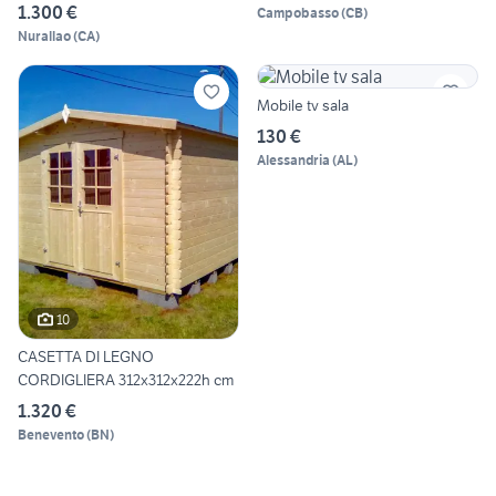
1.300 €
Campobasso
(
CB
)
Nurallao
(
CA
)
Mobile tv sala
130 €
Alessandria
(
AL
)
10
CASETTA DI LEGNO
CORDIGLIERA 312x312x222h cm
1.320 €
Benevento
(
BN
)