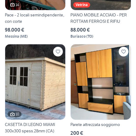
14
Vetrina
Pace - 2 locali semindipendente,
PIANO MOBILE ACCIAIO - PER
con corte
ROTTAMI FERROSI E RIFIU
98.000 €
88.000 €
Messina
(
ME
)
Buriasco
(
TO
)
10
CASETTA DI LEGNO MIAMI
Parete attrezzata soggiorno
300x300 spess.28mm (CA)
200 €