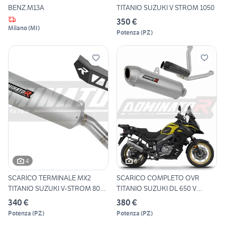
BENZ.M13A
TITANIO SUZUKI V STROM 1050
350 €
Milano
(
MI
)
Potenza
(
PZ
)
4
6
SCARICO TERMINALE MX2
SCARICO COMPLETO OVR
TITANIO SUZUKI V-STROM 800
TITANIO SUZUKI DL 650 V
D
STROM
340 €
380 €
Potenza
(
PZ
)
Potenza
(
PZ
)