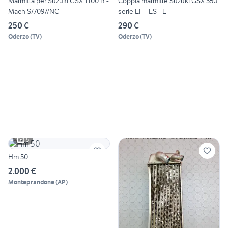
Marmitta per Suzuki GSX 1100 R -
Coppia marmitte Suzuki GSX 550
Mach S/7097/NC
serie EF - ES - E
250 €
290 €
Oderzo
(
TV
)
Oderzo
(
TV
)
5
Hm 50
2.000 €
Monteprandone
(
AP
)