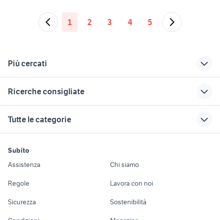
1
2
3
4
5
Più cercati
Correlati
Richerche simili
Suggerimenti
Ricerche consigliate
suzuki jimny usato
suzuki bandit 600
fascetta marmitta
liguria
suzuki Lucca
marmitta camper
suzuki vitara km 0
marmitte sport
Tutte le categorie
suzuki grand vitara
marmitta sportiva
ducati terminale
marmitta omologata
marmitta f12 100
2008
scarico marmitta
scarico suzuki sv
fantic marmitte
tubi per marmitte
motori
immobili
lavoro e servizi
scarichi harley
scarichi e terminali
650
Subito
marmitta vespa vbb
scarichi animali
davidson 883
Auto
Appartamenti
Offerte di lavoro
suzuki
marmitte scarichi
Assistenza
Chi siamo
marmitte leo vince
lavoro belluno
suzuki sidekick
scarico supersprint
ducati monster
Accessori Auto
Camere/Posti letto
Servizi
alfa romeo tonale
seconda mano a Torino
suzuki swift km 0
Regole
Lavora con noi
cb 500 scarico
marmitta mito
Moto e Scooter
Ville singole e a
Candidati in cerca di
suzuki vitara 1995
regalo cuccioli taranto
cani in regalo bologna
terminale scarico
Sicurezza
Sostenibilità
schiera
lavoro
suzuki jimny usato
moto suzuki
microcar auto
fiorino pick up
Accessori Moto
lazio