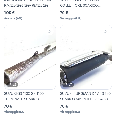
RADIATORE DESTRO SUZUKI
SUZUKI GSX-R M N 1100
RM 125 1996 1997 RM125 199
COLLETTORE SCARICO
MARMITTA
100 €
70 €
Ancona
(
AN
)
Viareggio
(
LU
)
12
17
SUZUKI GS 1100 GK 1100
SUZUKI BURGMAN K4 ABS 650
TERMINALE SCARICO
SCARICO MARMITTA 2004 BU
MARMITTA
70 €
70 €
Viareggio
(
LU
)
Viareggio
(
LU
)