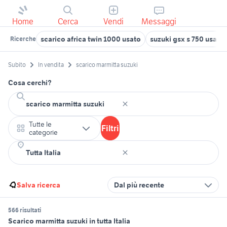
Home
Cerca
Vendi
Messaggi
scarico africa twin 1000 usato
suzuki gsx s 750 usata
Ricerche
Subito
In vendita
scarico marmitta suzuki
Cosa cerchi?
Tutte le
Filtri
categorie
Salva ricerca
Dal più recente
566 risultati
Scarico marmitta suzuki in tutta Italia