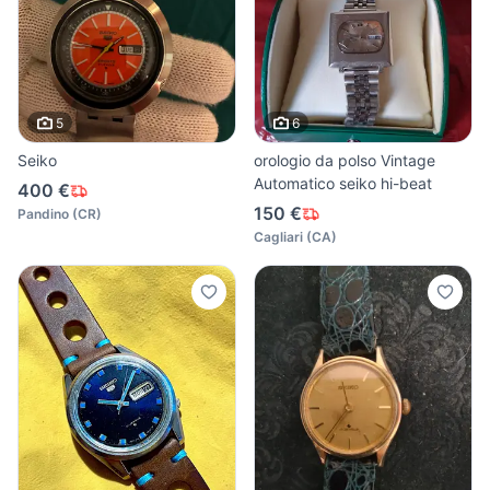
5
6
Seiko
orologio da polso Vintage
Automatico seiko hi-beat
400 €
150 €
Pandino
(
CR
)
Cagliari
(
CA
)