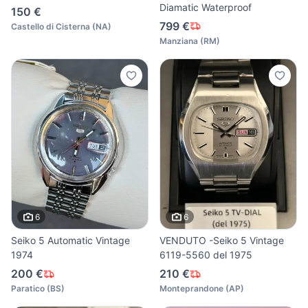
Diamatic Waterproof
150 €
799 €
Castello di Cisterna
(
NA
)
Manziana
(
RM
)
6
6
Seiko 5 Automatic Vintage
VENDUTO -Seiko 5 Vintage
1974
6119-5560 del 1975
200 €
210 €
Paratico
(
BS
)
Monteprandone
(
AP
)