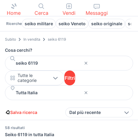
Home
Cerca
Vendi
Messaggi
seiko militare
seiko Veneto
seiko originale
seik
Ricerche
Subito
In vendita
seiko 6119
Cosa cerchi?
Tutte le
Filtri
categorie
Salva ricerca
Dal più recente
58 risultati
Seiko 6119 in tutta Italia