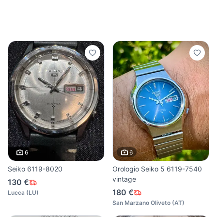
6
6
Seiko 6119-8020
Orologio Seiko 5 6119-7540
vintage
130 €
180 €
Lucca
(
LU
)
San Marzano Oliveto
(
AT
)