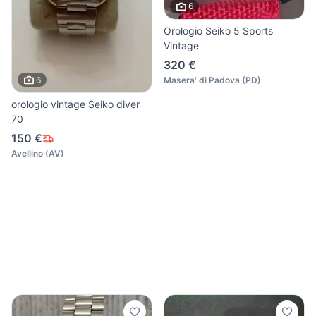
6
Orologio Seiko 5 Sports
Vintage
320 €
6
Masera' di Padova
(
PD
)
orologio vintage Seiko diver
70
150 €
Avellino
(
AV
)