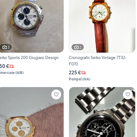
3
2
Seiko Sports 200 Giugiaro Design
Cronografo Seiko Vintage 7T32-
F070
50 €
225 €
imercate
(
MB
)
Pompei
(
NA
)