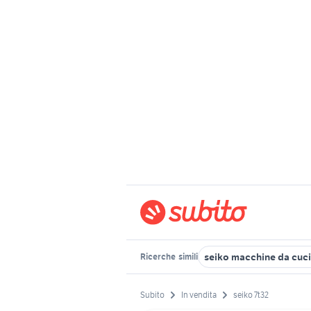
seiko macchine da cuci
Ricerche
simili
Subito
In vendita
seiko 7t32