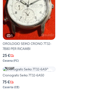
5
OROLOGIO SEIKO CRONO 7T32-
7B80 PER RICAMBI
25 €
Cesena
(
FC
)
6
Cronografo Seiko 7T32-6A50
75 €
Caserta
(
CE
)