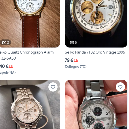
2
6
eiko Quartz Chronograph Alarm
Seiko Panda 7T32 Oro Vintage 1995
T32-6A50
79 €
40 €
Collegno
(
TO
)
apoli
(
NA
)