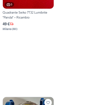
6
Quadrante Seiko 7T32 Lumibrite
"Panda" – Ricambio
49 €
Milano
(
MI
)