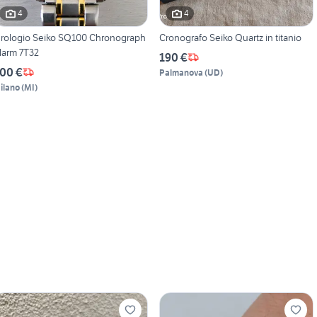
4
4
rologio Seiko SQ100 Chronograph
Cronografo Seiko Quartz in titanio
larm 7T32
190 €
00 €
Palmanova
(
UD
)
ilano
(
MI
)