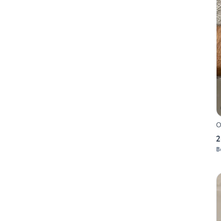
O
2
B