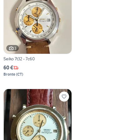
3
Seiko 7t32 - 7c60
60 €
Bronte
(
CT
)