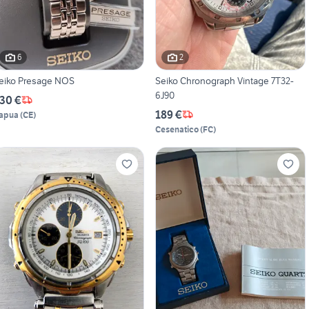
6
2
eiko Presage NOS
Seiko Chronograph Vintage 7T32-
6J90
30 €
189 €
apua
(
CE
)
Cesenatico
(
FC
)