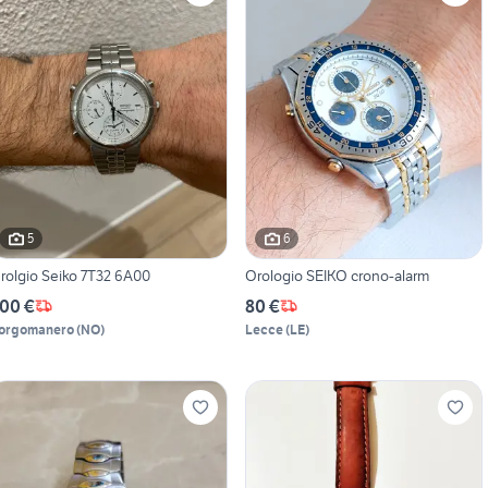
5
6
rolgio Seiko 7T32 6A00
Orologio SEIKO crono-alarm
00 €
80 €
orgomanero
(
NO
)
Lecce
(
LE
)