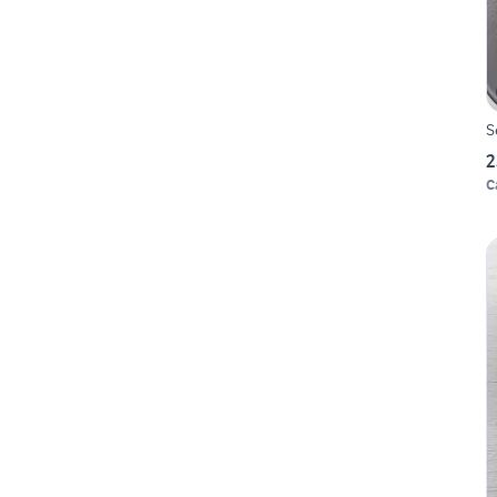
S
2
C