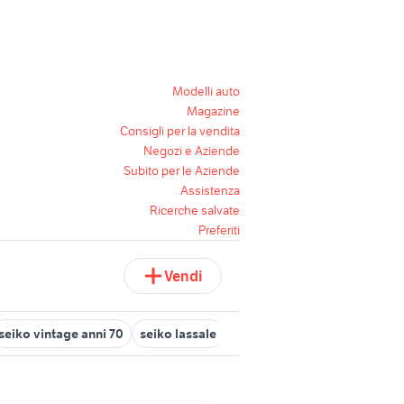
Modelli auto
Magazine
Consigli per la vendita
Negozi e Aziende
Subito per le Aziende
Assistenza
Ricerche salvate
Preferiti
Vendi
seiko vintage anni 70
seiko lassale
orologio solare seiko
seik