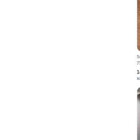
S
7
1
N