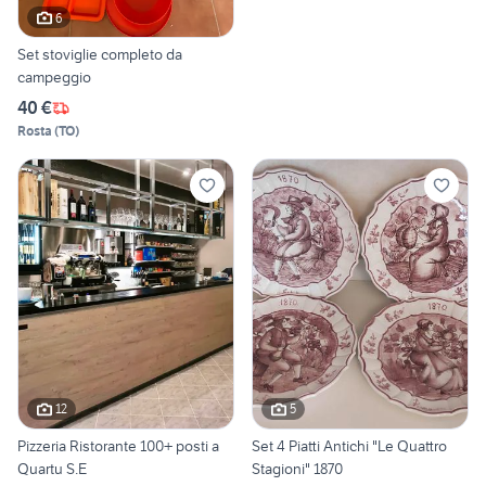
6
Set stoviglie completo da
campeggio
40 €
Rosta
(
TO
)
12
5
Pizzeria Ristorante 100+ posti a
Set 4 Piatti Antichi "Le Quattro
Quartu S.E
Stagioni" 1870