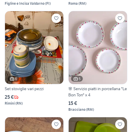
Figline e Incisa Valdarno
(
FI
)
Roma
(
RM
)
6
5
Set stoviglie vari pezzi
🌸 Servizio piatti in porcellana "Le
Bon Ton" x 4
25 €
15 €
Rimini
(
RN
)
Bracciano
(
RM
)