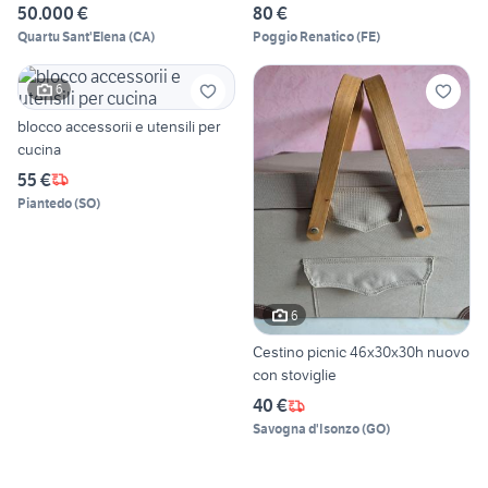
50.000 €
80 €
Quartu Sant'Elena
(
CA
)
Poggio Renatico
(
FE
)
6
blocco accessorii e utensili per
cucina
55 €
Piantedo
(
SO
)
6
Cestino picnic 46x30x30h nuovo
con stoviglie
40 €
Savogna d'Isonzo
(
GO
)