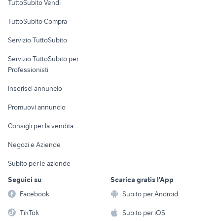
TuttoSubito Vendi
Uffici e Locali
TuttoSubito Compra
commerciali
Servizio TuttoSubito
elettronica
per la casa e la
sports e hobby
Servizio TuttoSubito per
persona
Informatica
Animali
Professionisti
Arredamento e
Console e
Accessori per
Casalinghi
Inserisci annuncio
Videogiochi
animali
Elettrodomestici
Promuovi annuncio
Audio/Video
Musica e Film
Giardino e Fai da te
Consigli per la vendita
Fotografia
Libri e Riviste
Abbigliamento e
Negozi e Aziende
Telefonia
Strumenti Musicali
Accessori
Subito per le aziende
Sports
Tutto per i bambini
Seguici su
Scarica gratis l'App
Biciclette
Facebook
Subito per Android
Collezionismo
TikTok
Subito per iOS