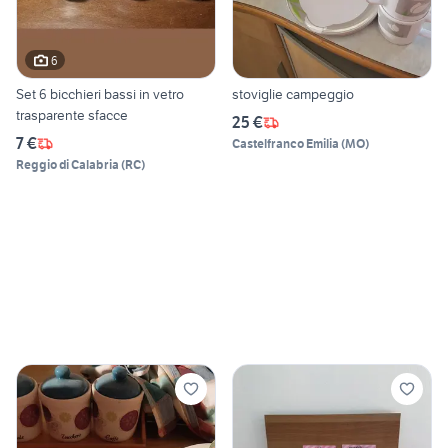
6
Set 6 bicchieri bassi in vetro
stoviglie campeggio
trasparente sfacce
25 €
7 €
Castelfranco Emilia
(
MO
)
Reggio di Calabria
(
RC
)