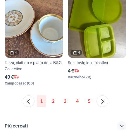
4
4
Tazza, piattino e piatto della B&G
Set stoviglie in plastica
Collection
4 €
40 €
Bardolino
(
VR
)
Campobasso
(
CB
)
1
2
3
4
5
Più cercati