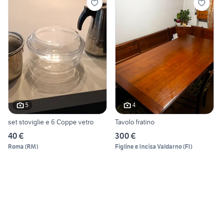
5
4
set stoviglie e 6 Coppe vetro
Tavolo fratino
40 €
300 €
Roma
(
RM
)
Figline e Incisa Valdarno
(
FI
)