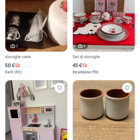
3
6
stoviglie varie
Set di stoviglie
50 €
45 €
Forli'
(
FC
)
Strambino
(
TO
)