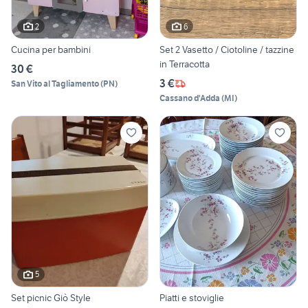
2
6
Cucina per bambini
Set 2 Vasetto / Ciotoline / tazzine
in Terracotta
30 €
3 €
San Vito al Tagliamento
(
PN
)
Cassano d'Adda
(
MI
)
5
Set picnic Giò Style
Piatti e stoviglie