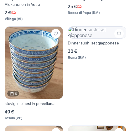
Alexandrion in Vetro
25 €
2 €
Rocca di Papa
(
RM
)
Villaga
(
VI
)
Dinner sushi set giapponese
20 €
Roma
(
RM
)
6
stoviglie cinesi in porcellana
40 €
Jesolo
(
VE
)