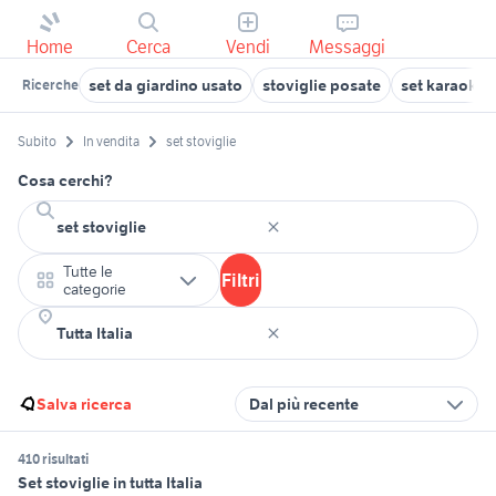
Home
Cerca
Vendi
Messaggi
set da giardino usato
stoviglie posate
set karaoke
Ricerche
Subito
In vendita
set stoviglie
Cosa cerchi?
Tutte le
Filtri
categorie
Salva ricerca
Dal più recente
410 risultati
Set stoviglie in tutta Italia