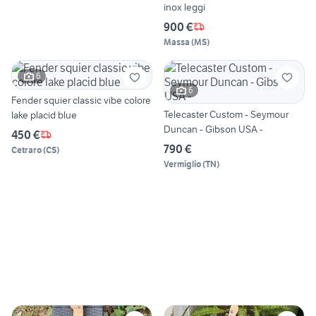
inox leggi
900 €
Massa
(
MS
)
6
6
Fender squier classic vibe colore
Telecaster Custom - Seymour
lake placid blue
Duncan - Gibson USA -
450 €
790 €
Cetraro
(
CS
)
Vermiglio
(
TN
)