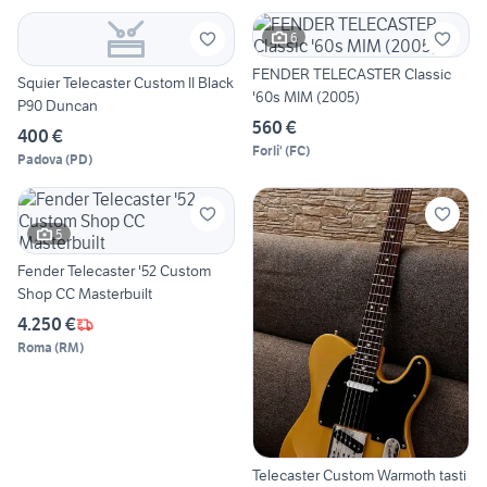
6
FENDER TELECASTER Classic
Squier Telecaster Custom II Black
'60s MIM (2005)
P90 Duncan
560 €
400 €
Forli'
(
FC
)
Padova
(
PD
)
5
Fender Telecaster '52 Custom
Shop CC Masterbuilt
4.250 €
Roma
(
RM
)
Telecaster Custom Warmoth tasti