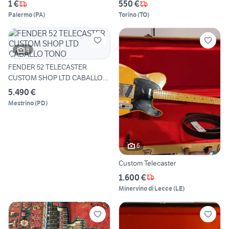
1 €
550 €
Palermo
(
PA
)
Torino
(
TO
)
8
FENDER 52 TELECASTER
CUSTOM SHOP LTD CABALLO
TONO
5.490 €
Mestrino
(
PD
)
6
Custom Telecaster
1.600 €
Minervino di Lecce
(
LE
)