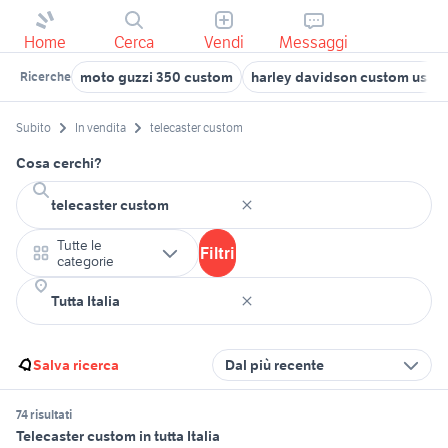
Home
Cerca
Vendi
Messaggi
moto guzzi 350 custom
harley davidson custom usate
Ricerche
Subito
In vendita
telecaster custom
Cosa cerchi?
Tutte le
Filtri
categorie
Salva ricerca
Dal più recente
74 risultati
Telecaster custom in tutta Italia