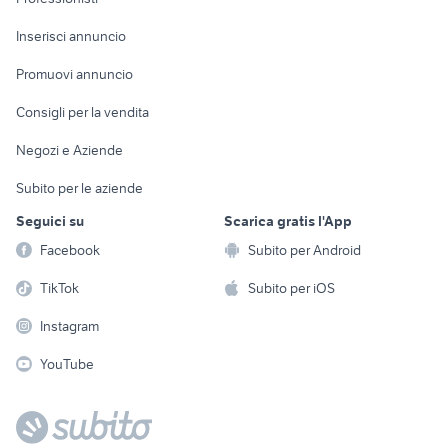
Arredamento e
Console e
Accessori per
Casalinghi
Inserisci annuncio
Videogiochi
animali
Elettrodomestici
Promuovi annuncio
Audio/Video
Musica e Film
Giardino e Fai da te
Consigli per la vendita
Fotografia
Libri e Riviste
Abbigliamento e
Negozi e Aziende
Telefonia
Strumenti Musicali
Accessori
Subito per le aziende
Sports
Tutto per i bambini
Seguici su
Scarica gratis l'App
Biciclette
Facebook
Subito per Android
Collezionismo
TikTok
Subito per iOS
Instagram
YouTube