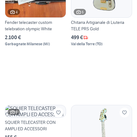
4
6
Fender telecaster custom
Chitarra Artigianale di Liuteria
telebration olympic White
TELE PRS Gold
2.100 €
499 €
Garbagnate Milanese
(
MI
)
Val della Torre
(
TO
)
6
SQUIER TELECASTER CON
AMPLI ED ACCESSORI