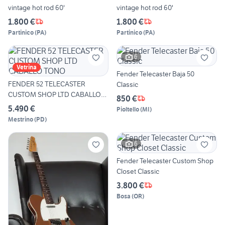
vintage hot rod 60'
vintage hot rod 60'
1.800 €
1.800 €
Partinico
(
PA
)
Partinico
(
PA
)
6
Vetrina
Fender Telecaster Baja 50
FENDER 52 TELECASTER
Classic
CUSTOM SHOP LTD CABALLO
850 €
TONO
5.490 €
Pioltello
(
MI
)
Mestrino
(
PD
)
6
Fender Telecaster Custom Shop
Closet Classic
3.800 €
Bosa
(
OR
)