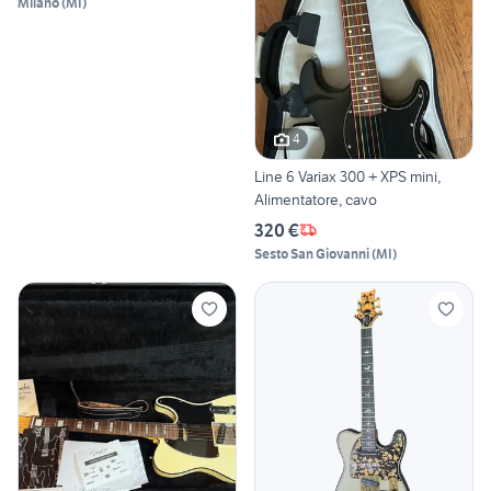
Milano
(
MI
)
4
Line 6 Variax 300 + XPS mini,
Alimentatore, cavo
320 €
Sesto San Giovanni
(
MI
)