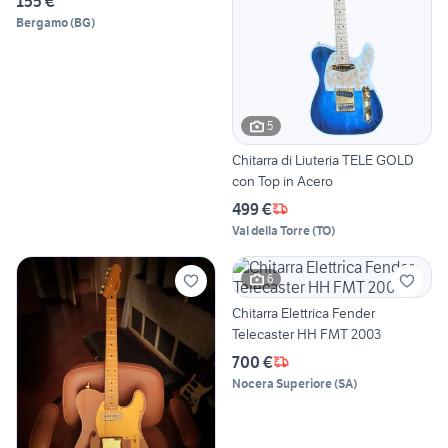
155 €
Bergamo
(
BG
)
5
Chitarra di Liuteria TELE GOLD
con Top in Acero
499 €
Val della Torre
(
TO
)
6
Chitarra Elettrica Fender
Telecaster HH FMT 2003
700 €
Nocera Superiore
(
SA
)