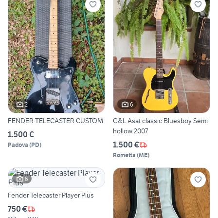
2
6
FENDER TELECASTER CUSTOM
G&L Asat classic Bluesboy Semi
hollow 2007
1.500 €
1.500 €
Padova
(
PD
)
Rometta
(
ME
)
6
Fender Telecaster Player Plus
750 €