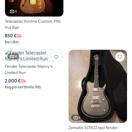
6
Telecaster thinline Custom, P90,
Hot Rail
850 €
Bari
(
BA
)
6
Fender Telecaster Manny's
Limited Run
2.000 €
Reggio nell'Emilia
(
RE
)
6
Zemaitis SCW22 tipo fender