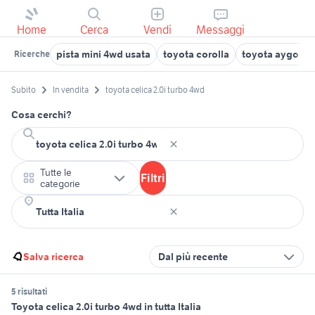
Home
Cerca
Vendi
Messaggi
pista mini 4wd usata
toyota corolla
toyota aygo us
Ricerche
Subito
In vendita
toyota celica 2.0i turbo 4wd
Cosa cerchi?
Tutte le
Filtri
categorie
Salva ricerca
Dal più recente
5 risultati
Toyota celica 2.0i turbo 4wd in tutta Italia