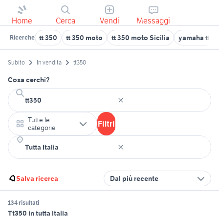
Home
Cerca
Vendi
Messaggi
tt 350
tt 350 moto
tt 350 moto Sicilia
yamaha tt 3
Ricerche
Subito
In vendita
tt350
Cosa cerchi?
Tutte le
Filtri
categorie
Salva ricerca
Dal più recente
134 risultati
Tt350 in tutta Italia