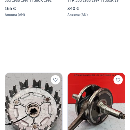
350 1986 1997 TT350R 1992
TTR 350 1986 1997 TT350R 19
165 €
340 €
Ancona
(
AN
)
Ancona
(
AN
)