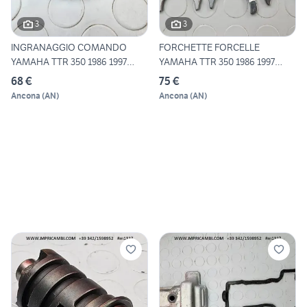
3
3
INGRANAGGIO COMANDO
FORCHETTE FORCELLE
YAMAHA TTR 350 1986 1997
YAMAHA TTR 350 1986 1997
TT350
TT350R
68 €
75 €
Ancona
(
AN
)
Ancona
(
AN
)