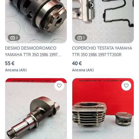
3
3
DESMO DESMODROMICO
COPERCHIO TESTATA YAMAHA
YAMAHA TTR 350 1986 1997
TTR 350 1986 1997 TT350R
TT350R
55 €
40 €
Ancona
(
AN
)
Ancona
(
AN
)