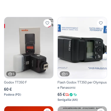
5
5
Godox TT350 F
Flash Godox TT350 per Olympus
e Panasonic
60 €
65 €
Padova
(
PD
)
Senigallia
(
AN
)