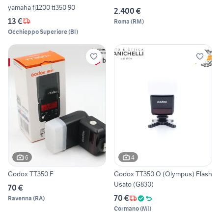
yamaha fj1200 tt350 90
2.400 €
13 €
Roma
(
RM
)
Occhieppo Superiore
(
BI
)
6
4
Godox TT350 F
Godox TT350 O (Olympus) Flash
Usato (G830)
70 €
70 €
Ravenna
(
RA
)
Cormano
(
MI
)