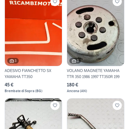
3
3
ADESIVO FIANCHETTO SX
VOLANO MAGNETE YAMAHA
YAMAHA TT350
TTR 350 1986 1997 TT350R 199
45 €
180 €
Brembate di Sopra
(
BG
)
Ancona
(
AN
)