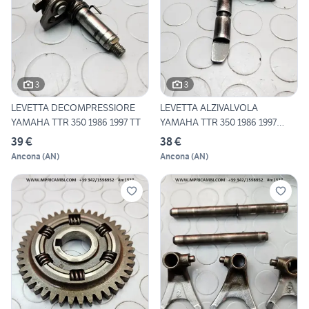
3
3
LEVETTA DECOMPRESSIORE
LEVETTA ALZIVALVOLA
YAMAHA TTR 350 1986 1997 TT
YAMAHA TTR 350 1986 1997
TT350
39 €
38 €
Ancona
(
AN
)
Ancona
(
AN
)