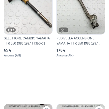
3
3
SELETTORE CAMBIO YAMAHA
PEDIVELLA ACCENSIONE
TTR 350 1986 1997 TT350R 1
YAMAHA TTR 350 1986 1997
TT35
65 €
178 €
Ancona
(
AN
)
Ancona
(
AN
)