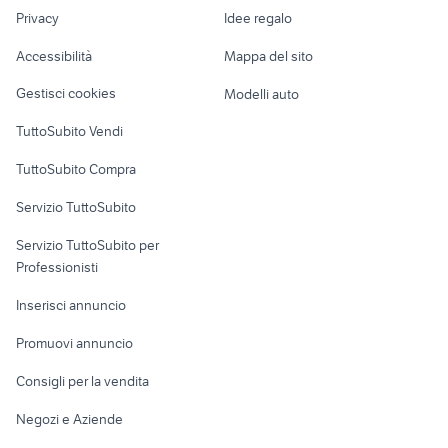
Nautica
lavoro
Privacy
Idee regalo
lombardia
Garage e box
vetrinetta da esposizione
gomme mini 205 17
Caravan e Camper
Accessibilità
Mappa del sito
spitz pomerania nano
bomboogie
Loft, mansarde e
Veicoli commerciali
altro
Gestisci cookies
Modelli auto
Case vacanza
TuttoSubito Vendi
Uffici e Locali
TuttoSubito Compra
commerciali
Servizio TuttoSubito
elettronica
per la casa e la
sports e hobby
Servizio TuttoSubito per
persona
Informatica
Animali
Professionisti
Arredamento e
Console e
Accessori per
Casalinghi
Inserisci annuncio
Videogiochi
animali
Elettrodomestici
Promuovi annuncio
Audio/Video
Musica e Film
Giardino e Fai da te
Consigli per la vendita
Fotografia
Libri e Riviste
Abbigliamento e
Negozi e Aziende
Telefonia
Strumenti Musicali
Accessori