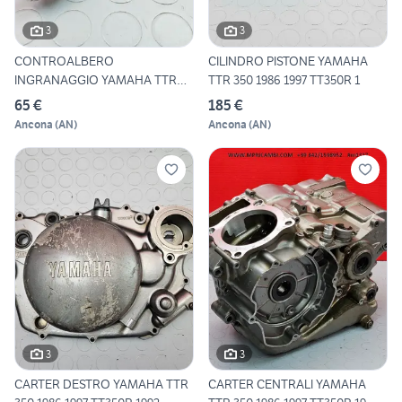
3
3
CONTROALBERO
CILINDRO PISTONE YAMAHA
INGRANAGGIO YAMAHA TTR
TTR 350 1986 1997 TT350R 1
350 1986 1997
65 €
185 €
Ancona
(
AN
)
Ancona
(
AN
)
3
3
CARTER DESTRO YAMAHA TTR
CARTER CENTRALI YAMAHA