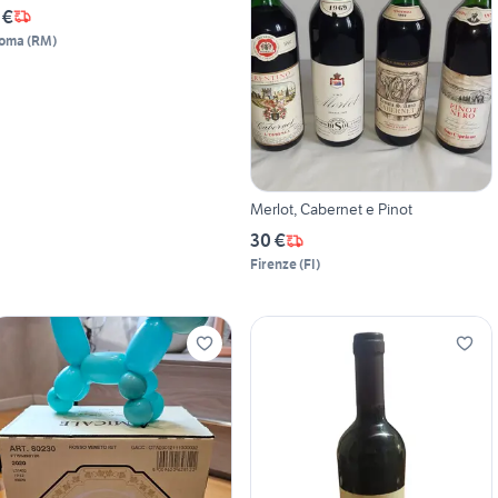
 €
oma
(
RM
)
Merlot, Cabernet e Pinot
30 €
Firenze
(
FI
)