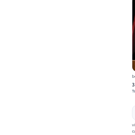
b
3
T
v
c