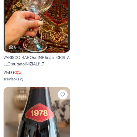
6
VARISCO:RAROsetNR6caliciCRISTA
LLOmuranoINIZIALI"LT
250 €
Treviso
(
TV
)