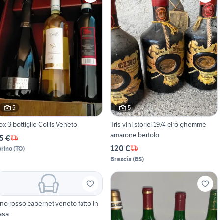
5
5
ox 3 bottiglie Collis Veneto
Tris vini storici 1974 cirò ghemme
amarone bertolo
5 €
120 €
orino
(
TO
)
Brescia
(
BS
)
ino rosso cabernet veneto fatto in
asa