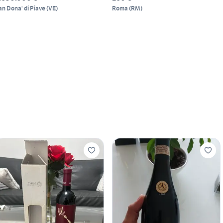
an Dona' di Piave
(
VE
)
Roma
(
RM
)