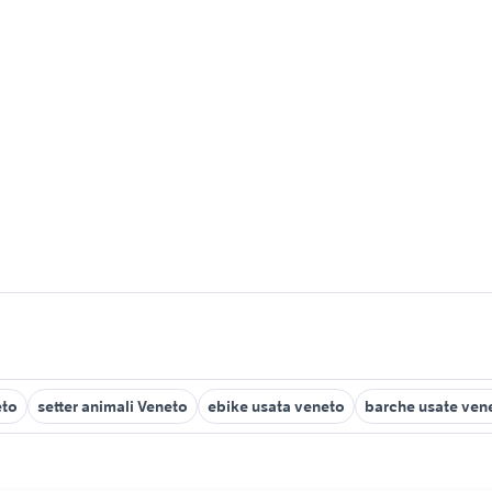
eto
setter animali Veneto
ebike usata veneto
barche usate ven