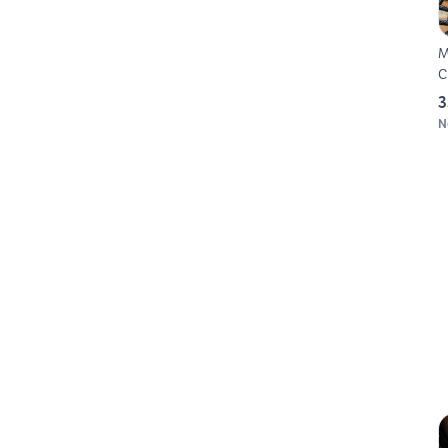
M
C
3
N