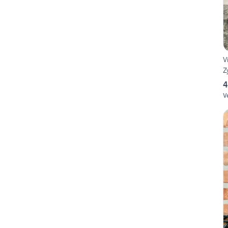
V
Z
4
V