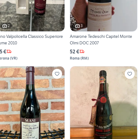
2
3
ino Valpolicella Classico Superiore
Amarone Tedeschi Capitel Monte
yme 2010
Olmi DOC 2007
5 €
52 €
erona
(
VR
)
Roma
(
RM
)