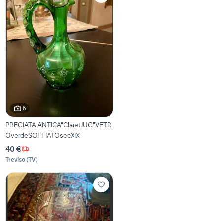
6
PREGIATA,ANTICA"ClaretJUG"VETR
OverdeSOFFIATOsecXIX
40 €
Treviso
(
TV
)