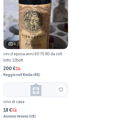
6
vini d epoca anni 60 70 80 da coll.
lotto 12bott
200 €
Reggio nell'Emilia
(
RE
)
vino di casa
18 €
Annone Veneto
(
VE
)