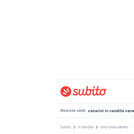
canarini in vendita ven
Ricerche
simili
Subito
In vendita
vino rosso veneto