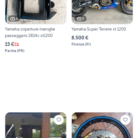
4
6
Yamaha coperture maniglie
Yamaha Super Tenere xt 1200
passeggero 2834v xt1200
8.500 €
15 €
Firenze
(
FI
)
Parma
(
PR
)