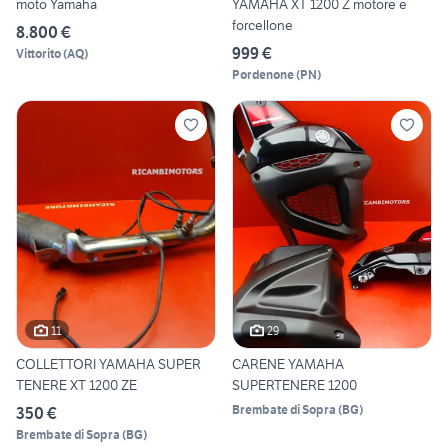
moto Yamaha
YAMAHA XT 1200 Z motore e
forcellone
8.800 €
999 €
Vittorito
(
AQ
)
Pordenone
(
PN
)
11
29
COLLETTORI YAMAHA SUPER
CARENE YAMAHA
TENERE XT 1200 ZE
SUPERTENERE 1200
Brembate di Sopra
(
BG
)
350 €
Brembate di Sopra
(
BG
)