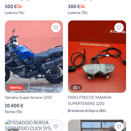
300 €
300 €
Laterza
(
TA
)
Laterza
(
TA
)
4
Vetrina
Yamaha Super tenere 1200
FARO FRECCE YAMAHA
SUPERTENERE 1200
10.600 €
Brembate di Sopra
(
BG
)
Torino
(
TO
)