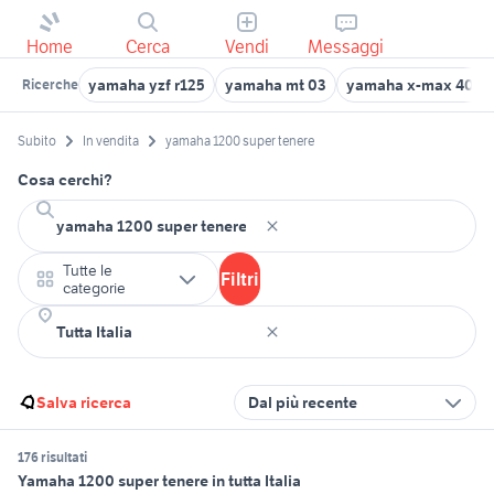
Home
Cerca
Vendi
Messaggi
yamaha yzf r125
yamaha mt 03
yamaha x-max 400
Ricerche
Subito
In vendita
yamaha 1200 super tenere
Cosa cerchi?
Tutte le
Filtri
categorie
Salva ricerca
Dal più recente
176 risultati
Yamaha 1200 super tenere in tutta Italia