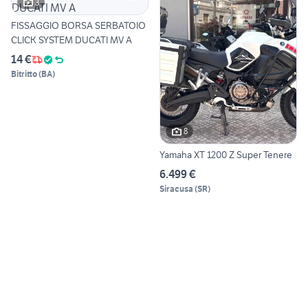
3
FISSAGGIO BORSA SERBATOIO
CLICK SYSTEM DUCATI MV A
14 €
Bitritto
(
BA
)
8
Yamaha XT 1200 Z Super Tenere
6.499 €
Siracusa
(
SR
)