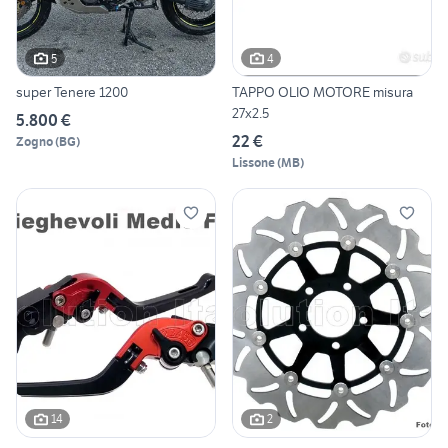
5
4
super Tenere 1200
TAPPO OLIO MOTORE misura
27x2.5
5.800 €
22 €
Zogno
(
BG
)
Lissone
(
MB
)
14
2