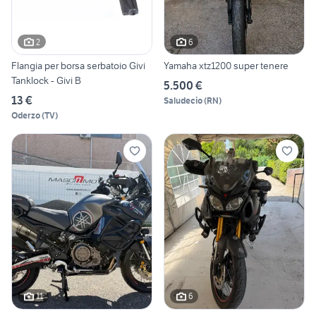
2
6
Flangia per borsa serbatoio Givi
Yamaha xtz1200 super tenere
Tanklock - Givi B
5.500 €
13 €
Saludecio
(
RN
)
Oderzo
(
TV
)
11
6