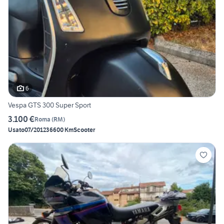
6
Vespa GTS 300 Super Sport
3.100 €
Roma
(
RM
)
Usato
07/2012
36600 Km
Scooter