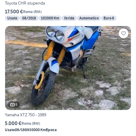
Toyota CHR stupenda
17.500 €
Roma
(
RM
)
Usato
08/2018
102000 Km
Ibrida
Automatico
Euro 6
6
Yamaha XTZ 750 - 1989
5.000 €
Roma
(
RM
)
Usato
09/1989
30000 Km
Epoca