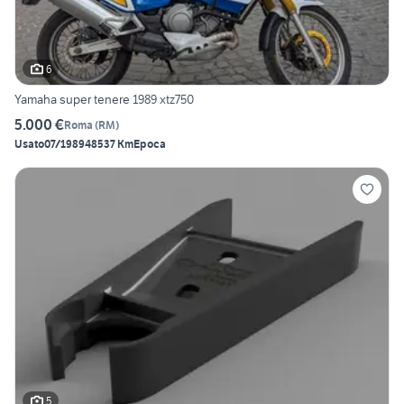
6
Yamaha super tenere 1989 xtz750
5.000 €
Roma
(
RM
)
Usato
07/1989
48537 Km
Epoca
5