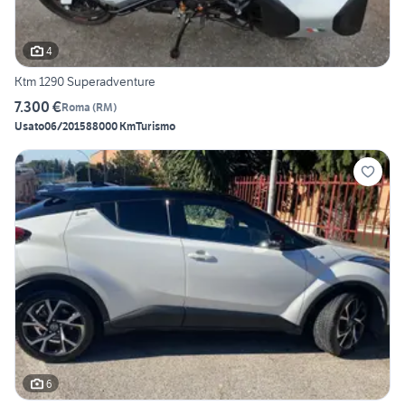
4
Ktm 1290 Superadventure
7.300 €
Roma
(
RM
)
Usato
06/2015
88000 Km
Turismo
6