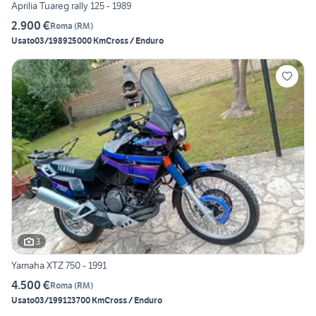
Aprilia Tuareg rally 125 - 1989
2.900 €
Roma
(
RM
)
Usato
03/1989
25000 Km
Cross / Enduro
3
Yamaha XTZ 750 - 1991
4.500 €
Roma
(
RM
)
Usato
03/1991
23700 Km
Cross / Enduro