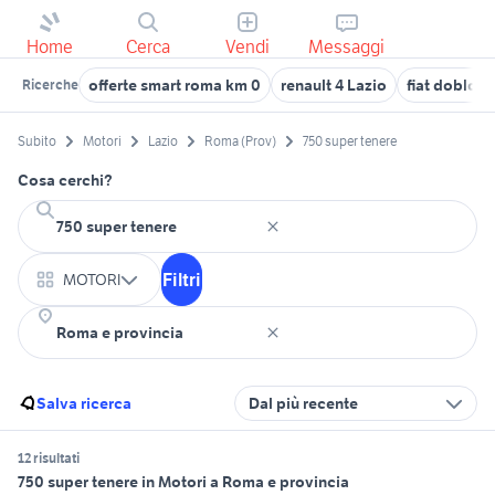
Home
Cerca
Vendi
Messaggi
offerte smart roma km 0
renault 4 Lazio
fiat doblo L
Ricerche
Subito
Motori
Lazio
Roma (Prov)
750 super tenere
Cosa cerchi?
Filtri
MOTORI
Salva ricerca
Dal più recente
12 risultati
750 super tenere in Motori a Roma e provincia