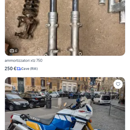
4
ammortizzatori xtz 750
250 €
Cave
(
RM
)