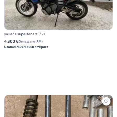
yamaha super tenere' 750
4.300 €
Genazzano
(
RM
)
Usato
06/1997
36000 Km
Epoca