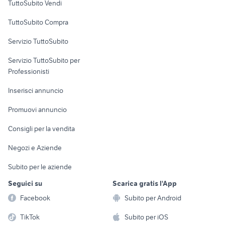
TuttoSubito Vendi
Uffici e Locali
TuttoSubito Compra
commerciali
Servizio TuttoSubito
elettronica
per la casa e la
sports e hobby
Servizio TuttoSubito per
persona
Informatica
Animali
Professionisti
Arredamento e
Console e
Accessori per
Casalinghi
Inserisci annuncio
Videogiochi
animali
Elettrodomestici
Promuovi annuncio
Audio/Video
Musica e Film
Giardino e Fai da te
Consigli per la vendita
Fotografia
Libri e Riviste
Abbigliamento e
Negozi e Aziende
Telefonia
Strumenti Musicali
Accessori
Subito per le aziende
Sports
Tutto per i bambini
Seguici su
Scarica gratis l'App
Biciclette
Facebook
Subito per Android
Collezionismo
TikTok
Subito per iOS