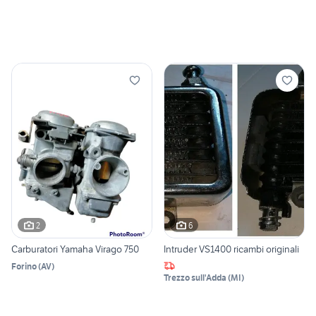
2
6
Carburatori Yamaha Virago 750
Intruder VS1400 ricambi originali
Forino
(
AV
)
Trezzo sull'Adda
(
MI
)