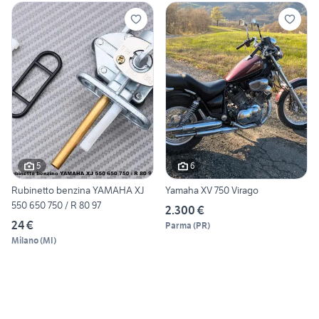
5
6
Rubinetto benzina YAMAHA XJ
Yamaha XV 750 Virago
550 650 750 / R 80 97
2.300 €
24 €
Parma
(
PR
)
Milano
(
MI
)