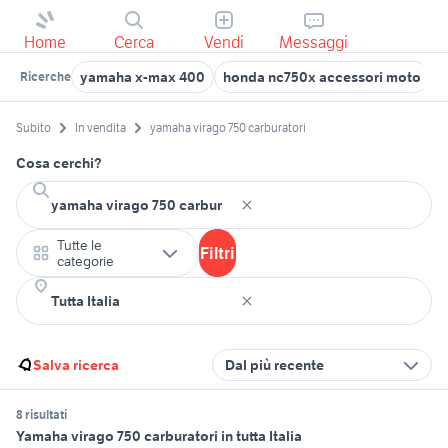
Home
Cerca
Vendi
Messaggi
yamaha x-max 400
honda nc750x accessori moto
s
Ricerche
Subito
In vendita
yamaha virago 750 carburatori
Cosa cerchi?
Tutte le
Filtri
categorie
Salva ricerca
Dal più recente
8 risultati
Yamaha virago 750 carburatori in tutta Italia