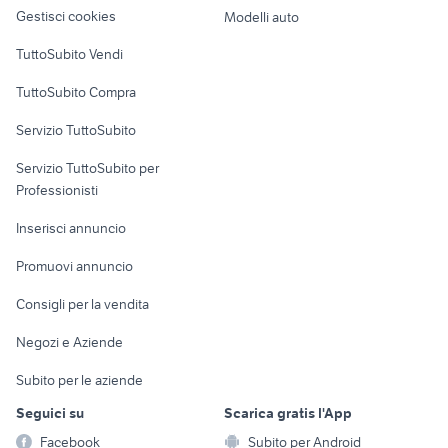
altro
Gestisci cookies
Modelli auto
Case vacanza
TuttoSubito Vendi
Uffici e Locali
TuttoSubito Compra
commerciali
Servizio TuttoSubito
elettronica
per la casa e la
sports e hobby
Servizio TuttoSubito per
persona
Informatica
Animali
Professionisti
Arredamento e
Console e
Accessori per
Casalinghi
Inserisci annuncio
Videogiochi
animali
Elettrodomestici
Promuovi annuncio
Audio/Video
Musica e Film
Giardino e Fai da te
Consigli per la vendita
Fotografia
Libri e Riviste
Abbigliamento e
Negozi e Aziende
Telefonia
Strumenti Musicali
Accessori
Subito per le aziende
Sports
Tutto per i bambini
Seguici su
Scarica gratis l'App
Biciclette
Facebook
Subito per Android