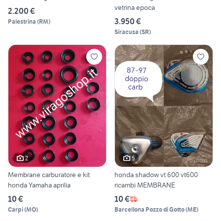
vetrina epoca
2.200 €
3.950 €
Palestrina
(
RM
)
Siracusa
(
SR
)
2
5
Membrane carburatore e kit
honda shadow vt 600 vt600
honda Yamaha aprilia
ricambi MEMBRANE
10 €
10 €
Carpi
(
MO
)
Barcellona Pozzo di Gotto
(
ME
)