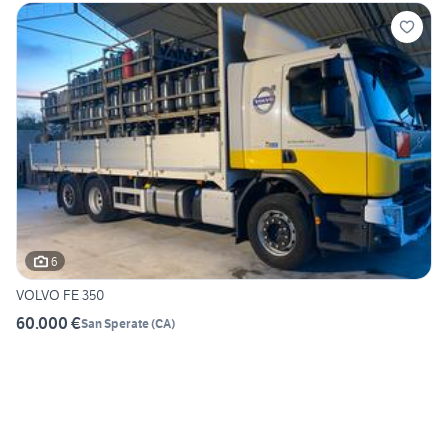
6
VOLVO FE 350
60.000 €
San Sperate
(
CA
)