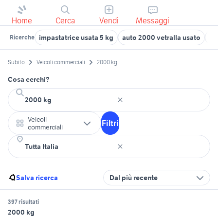
Home
Cerca
Vendi
Messaggi
impastatrice usata 5 kg
auto 2000 vetralla usato
ci
Ricerche
Subito
Veicoli commerciali
2000 kg
Cosa cerchi?
Veicoli
Filtri
commerciali
Salva ricerca
Dal più recente
397 risultati
2000 kg