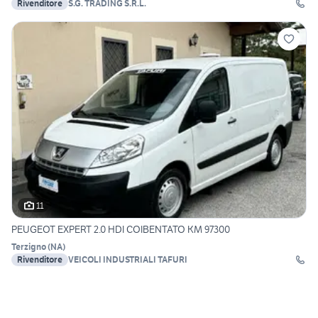
Rivenditore
S.G. TRADING S.R.L.
11
PEUGEOT EXPERT 2.0 HDI COIBENTATO KM 97300
Terzigno
(
NA
)
Rivenditore
VEICOLI INDUSTRIALI TAFURI