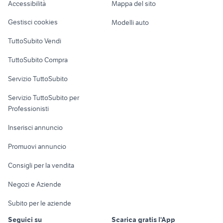
Accessibilità
Mappa del sito
Loft, mansarde e
Veicoli commerciali
altro
Gestisci cookies
Modelli auto
Case vacanza
TuttoSubito Vendi
Uffici e Locali
TuttoSubito Compra
commerciali
Servizio TuttoSubito
elettronica
per la casa e la
sports e hobby
Servizio TuttoSubito per
persona
Informatica
Animali
Professionisti
Arredamento e
Console e
Accessori per
Casalinghi
Inserisci annuncio
Videogiochi
animali
Elettrodomestici
Promuovi annuncio
Audio/Video
Musica e Film
Giardino e Fai da te
Consigli per la vendita
Fotografia
Libri e Riviste
Abbigliamento e
Negozi e Aziende
Telefonia
Strumenti Musicali
Accessori
Subito per le aziende
Sports
Tutto per i bambini
Seguici su
Scarica gratis l'App