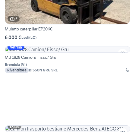
5
Muletto caterpillar EP20KC
6.000 €
Lodi
(
LO
)
Vetrina
MB 1828 Camion/ Fisso/ Gru
Brendola
(
VI
)
Rivenditore
BISSON GRU SRL
26