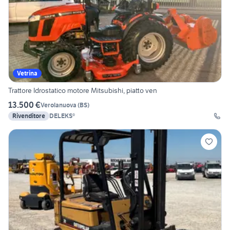
Vetrina
Trattore Idrostatico motore Mitsubishi, piatto ven
13.500 €
Verolanuova
(
BS
)
Rivenditore
DELEKS®