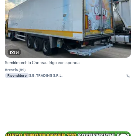
14
Semirimorchio Chereau frigo con sponda
Brescia
(
BS
)
Rivenditore
S.G. TRADING S.R.L.