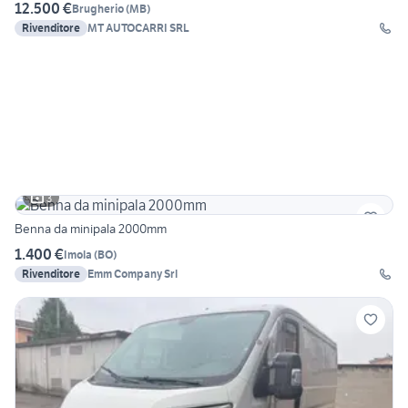
12.500 €
Brugherio
(
MB
)
Rivenditore
MT AUTOCARRI SRL
3
Benna da minipala 2000mm
1.400 €
Imola
(
BO
)
Rivenditore
Emm Company Srl