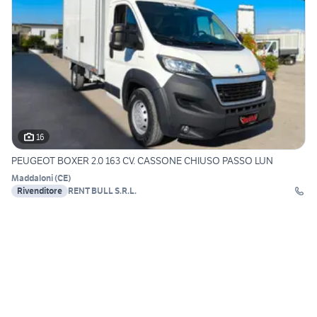
16
PEUGEOT BOXER 2.0 163 CV. CASSONE CHIUSO PASSO LUN
Maddaloni
(
CE
)
Rivenditore
RENT BULL S.R.L.