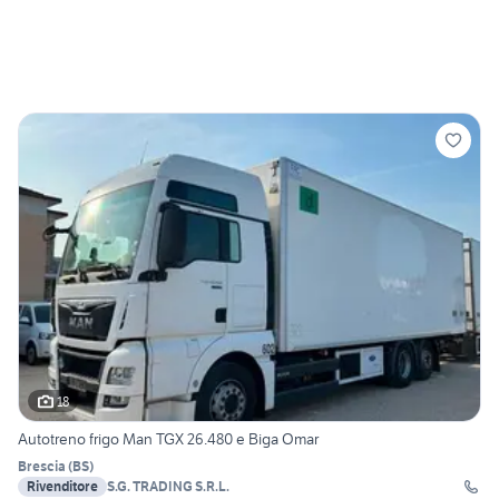
18
Autotreno frigo Man TGX 26.480 e Biga Omar
Brescia
(
BS
)
Rivenditore
S.G. TRADING S.R.L.