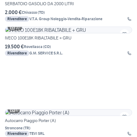
SERBATOIO GASOLIO DA 2000 LITRI
2.000 €
Chivasso
(
TO
)
Rivenditore
V.T.A. Group Noleggio-Vendita-Riparazione
20
IVECO 100E18K RIBALTABILE + GRU
19.500 €
Rovellasca
(
CO
)
Rivenditore
G.M. SERVICE S.R.L.
6
Autocarro Piaggio Porter (A)
Stroncone
(
TR
)
Rivenditore
TEVI SRL