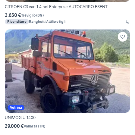
CITROEN C3 van 1.4 hdi Enterprise AUTOCARRO ESENT
2.650 €
Treviglio
(
BG
)
Rivenditore
Ranghetti Attilio e figli
Vetrina
UNIMOG U 1400
29.000 €
Vallarsa
(
TN
)