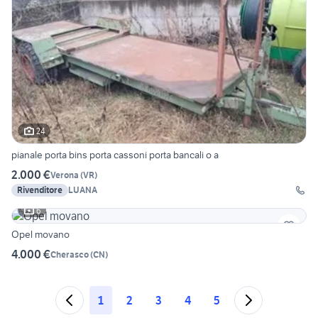
24
pianale porta bins porta cassoni porta bancali o a
2.000 €
Verona
(
VR
)
Rivenditore
LUANA
6
Opel movano
4.000 €
Cherasco
(
CN
)
1
2
3
4
5