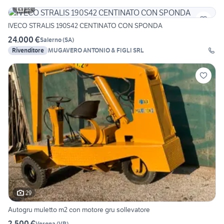
13
IVECO STRALIS 190S42 CENTINATO CON SPONDA
24.000 €
Salerno
(
SA
)
Rivenditore
MUGAVERO ANTONIO & FIGLI SRL
29
Autogru muletto m2 con motore gru sollevatore
2.500 €
Verona
(
VR
)