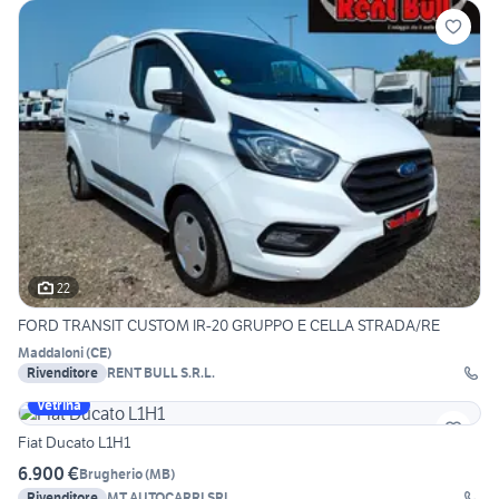
22
FORD TRANSIT CUSTOM IR-20 GRUPPO E CELLA STRADA/RE
Maddaloni
(
CE
)
Rivenditore
RENT BULL S.R.L.
Vetrina
Fiat Ducato L1H1
6.900 €
Brugherio
(
MB
)
Rivenditore
MT AUTOCARRI SRL