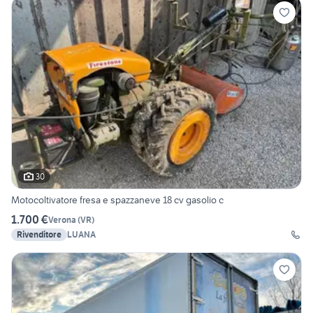
30
Motocoltivatore fresa e spazzaneve 18 cv gasolio c
1.700 €
Verona
(
VR
)
Rivenditore
LUANA