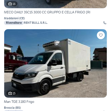
16
IVECO DAILY 35C15 3000 CC GRUPPO E CELLA FRIGO [RI
Maddaloni
(
CE
)
Rivenditore
RENT BULL S.R.L.
15
Man TGE 3.180 Frigo
Brescia
(
BS
)