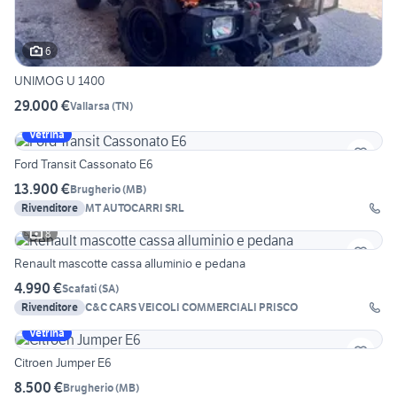
6
UNIMOG U 1400
29.000 €
Vallarsa
(
TN
)
Vetrina
Ford Transit Cassonato E6
13.900 €
Brugherio
(
MB
)
Rivenditore
MT AUTOCARRI SRL
8
Renault mascotte cassa alluminio e pedana
4.990 €
Scafati
(
SA
)
Rivenditore
C&C CARS VEICOLI COMMERCIALI PRISCO
Vetrina
Citroen Jumper E6
8.500 €
Brugherio
(
MB
)