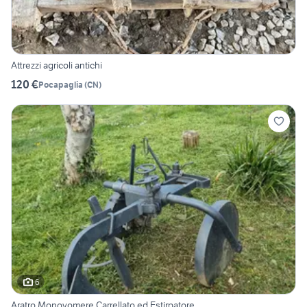
Attrezzi agricoli antichi
120 €
Pocapaglia
(
CN
)
6
Aratro Monovomere Carrellato ed Estirpatore