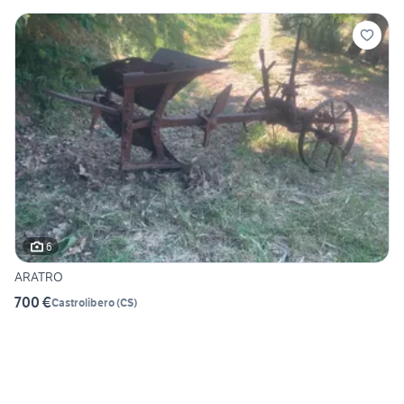
6
ARATRO
700 €
Castrolibero
(
CS
)