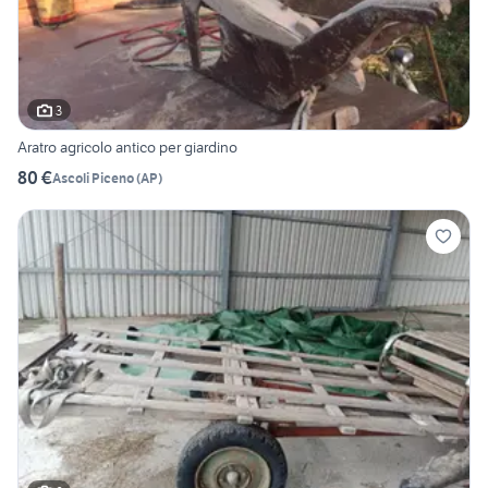
3
Aratro agricolo antico per giardino
80 €
Ascoli Piceno
(
AP
)