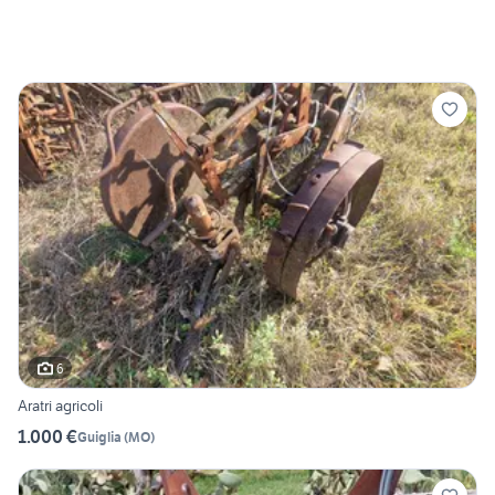
6
Aratri agricoli
1.000 €
Guiglia
(
MO
)