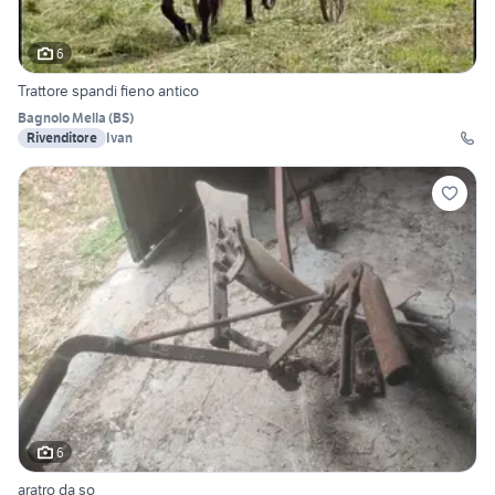
6
Trattore spandi fieno antico
Bagnolo Mella
(
BS
)
Rivenditore
Ivan
6
aratro da so