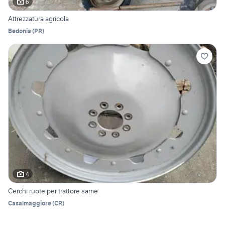
6
Attrezzatura agricola
Bedonia
(
PR
)
4
Cerchi ruote per trattore same
Casalmaggiore
(
CR
)