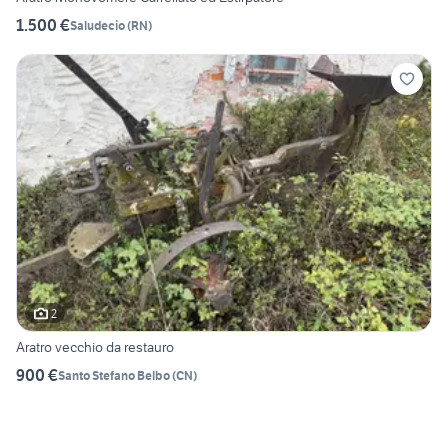
1.500 €
Saludecio
(
RN
)
2
Aratro vecchio da restauro
900 €
Santo Stefano Belbo
(
CN
)