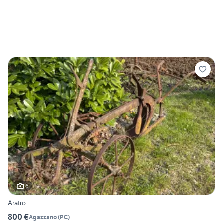
6
Aratro
800 €
Agazzano
(
PC
)