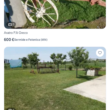
5
Aratro F.lli Greco
600 €
Sermide e Felonica
(
MN
)