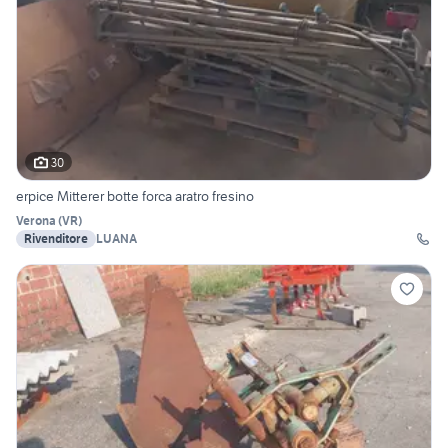
30
erpice Mitterer botte forca aratro fresino
Verona
(
VR
)
Rivenditore
LUANA