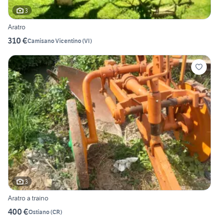
3
Aratro
310 €
Camisano Vicentino
(
VI
)
3
Aratro a traino
400 €
Ostiano
(
CR
)