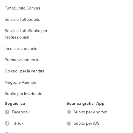
Uffici e Locali
TuttoSubito Compra
commerciali
Servizio TuttoSubito
elettronica
per la casa e la
sports e hobby
Servizio TuttoSubito per
persona
Informatica
Animali
Professionisti
Arredamento e
Console e
Accessori per
Casalinghi
Inserisci annuncio
Videogiochi
animali
Elettrodomestici
Promuovi annuncio
Audio/Video
Musica e Film
Giardino e Fai da te
Consigli per la vendita
Fotografia
Libri e Riviste
Abbigliamento e
Negozi e Aziende
Telefonia
Strumenti Musicali
Accessori
Subito per le aziende
Sports
Tutto per i bambini
Seguici su
Scarica gratis l'App
Biciclette
Facebook
Subito per Android
Collezionismo
TikTok
Subito per iOS