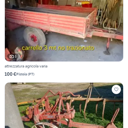
6
attrezzatura agricola varia
100 €
Pistoia
(
PT
)