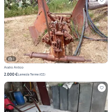
3
Aratro Antico
2.000 €
Lamezia Terme
(
CZ
)