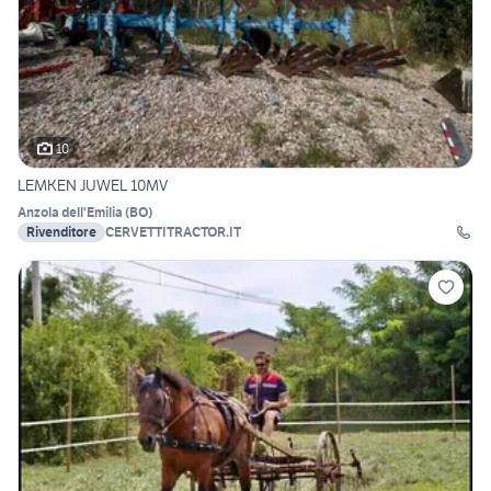
10
LEMKEN JUWEL 10MV
Anzola dell'Emilia
(
BO
)
Rivenditore
CERVETTITRACTOR.IT