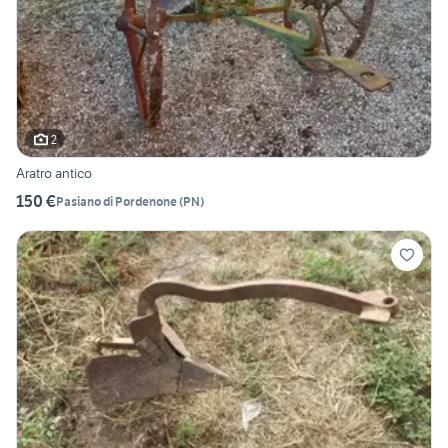
2
Aratro antico
150 €
Pasiano di Pordenone
(
PN
)