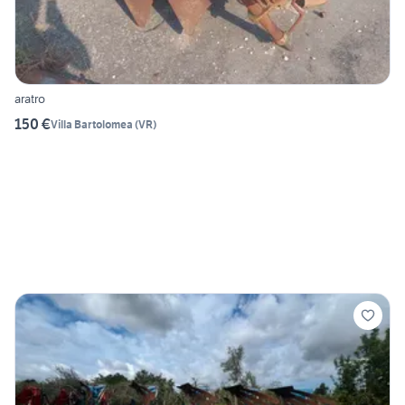
aratro
150 €
Villa Bartolomea
(
VR
)