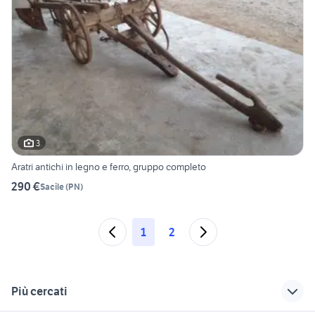
3
Aratri antichi in legno e ferro, gruppo completo
290 €
Sacile
(
PN
)
1
2
Più cercati