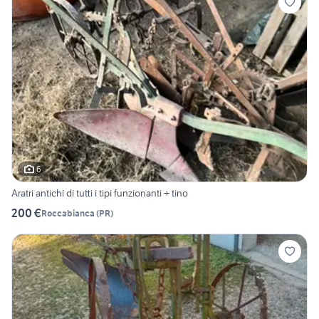
6
Aratri antichi di tutti i tipi funzionanti + tino
200 €
Roccabianca
(
PR
)