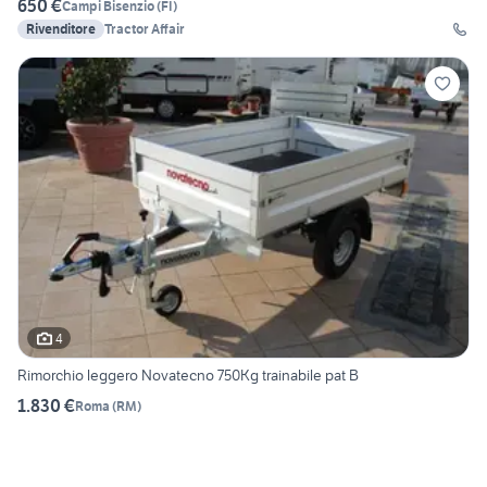
650 €
Campi Bisenzio
(
FI
)
Rivenditore
Tractor Affair
4
Rimorchio leggero Novatecno 750Kg trainabile pat B
1.830 €
Roma
(
RM
)