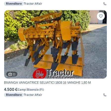
Rivenditore
Tractor Affair
13
BIVANGA VANGATRICE SELVATICI 1808 16 VANGHE 1,80 M
4.500 €
Campi Bisenzio
(
FI
)
Rivenditore
Tractor Affair