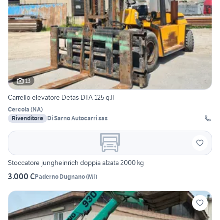
13
Carrello elevatore Detas DTA 125 q.li
Cercola
(
NA
)
Rivenditore
Di Sarno Autocarri sas
Stoccatore jungheinrich doppia alzata 2000 kg
3.000 €
Paderno Dugnano
(
MI
)