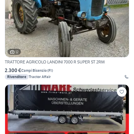
12
TRATTORE AGRICOLO LANDINI 7000 R SUPER ST 2RM
2.300 €
Campi Bisenzio
(
FI
)
Rivenditore
Tractor Affair