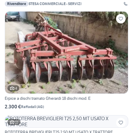
Rivenditore
STESA COMMERCIALE - SERVIZI
4
Erpice a dischi trainato Gherardi 18 dischi mod. E
2.300 €
Raffadali
(
AG
)
11
ROTOTERRA BREVIGLIERI T25 2,50 MT USATO X TRATTORE