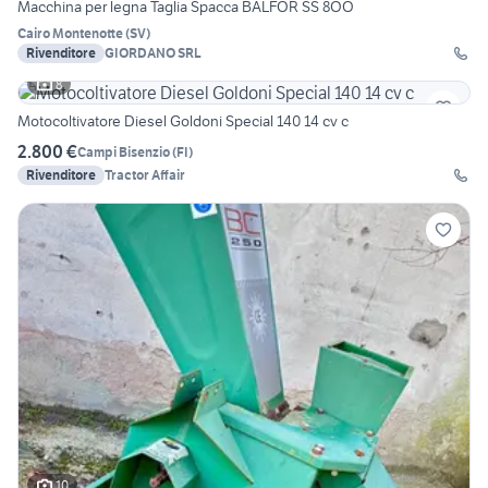
Macchina per legna Taglia Spacca BALFOR SS 8OO
Cairo Montenotte
(
SV
)
Rivenditore
GIORDANO SRL
8
Motocoltivatore Diesel Goldoni Special 140 14 cv c
2.800 €
Campi Bisenzio
(
FI
)
Rivenditore
Tractor Affair
10