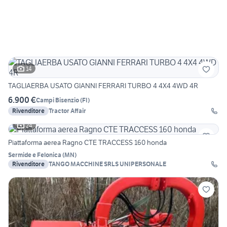
14
TAGLIAERBA USATO GIANNI FERRARI TURBO 4 4X4 4WD 4R
6.900 €
Campi Bisenzio
(
FI
)
Rivenditore
Tractor Affair
24
Piattaforma aerea Ragno CTE TRACCESS 160 honda
Sermide e Felonica
(
MN
)
Rivenditore
TANGO MACCHINE SRLS UNIPERSONALE