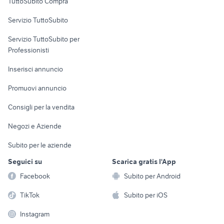
TuttoSubito Compra
commerciali
Servizio TuttoSubito
elettronica
per la casa e la
sports e hobby
Servizio TuttoSubito per
persona
Informatica
Animali
Professionisti
Arredamento e
Console e
Accessori per
Casalinghi
Inserisci annuncio
Videogiochi
animali
Elettrodomestici
Promuovi annuncio
Audio/Video
Musica e Film
Giardino e Fai da te
Consigli per la vendita
Fotografia
Libri e Riviste
Abbigliamento e
Negozi e Aziende
Telefonia
Strumenti Musicali
Accessori
Subito per le aziende
Sports
Tutto per i bambini
Seguici su
Scarica gratis l'App
Biciclette
Facebook
Subito per Android
Collezionismo
TikTok
Subito per iOS
Instagram