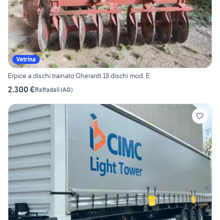
Vetrina
Erpice a dischi trainato Gherardi 18 dischi mod. E
2.300 €
Raffadali
(
AG
)