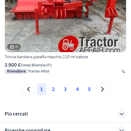
10
Trincia bandiera giaraffa maschio 2,10 mt trattore
3.900 €
Campi Bisenzio
(
FI
)
Rivenditore
Tractor Affair
1
2
3
4
5
Più cercati
Correlati
Richerche simili
Suggerimenti
Ricerche consigliate