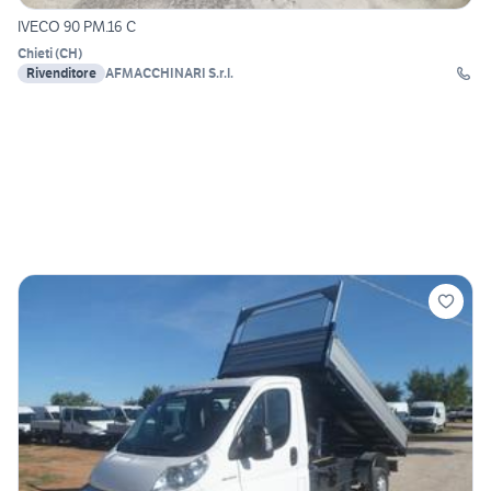
IVECO 90 PM.16 C
Chieti
(
CH
)
Rivenditore
AFMACCHINARI S.r.l.