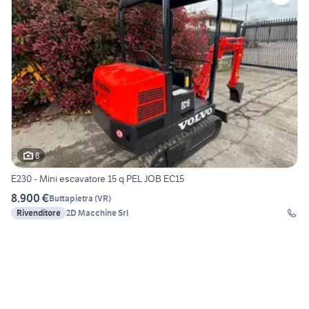
8
E230 - Mini escavatore 15 q PEL JOB EC15
8.900 €
Buttapietra
(
VR
)
Rivenditore
2D Macchine Srl