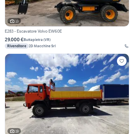
13
E283 - Escavatore Volvo EW60E
29.000 €
Buttapietra
(
VR
)
Rivenditore
2D Macchine Srl
19