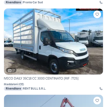
Rivenditore
Pronto Car Sud
17
IVECO DAILY 35C18 CC 3000 CENTINATO [RIF: 7725]
Maddaloni
(
CE
)
Rivenditore
RENT BULL S.R.L.