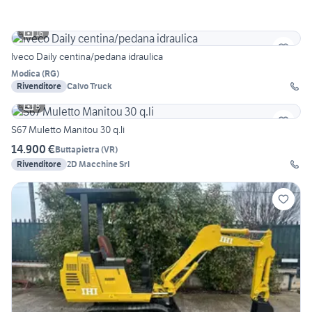
16
Iveco Daily centina/pedana idraulica
Modica
(
RG
)
Rivenditore
Calvo Truck
8
S67 Muletto Manitou 30 q.li
14.900 €
Buttapietra
(
VR
)
Rivenditore
2D Macchine Srl