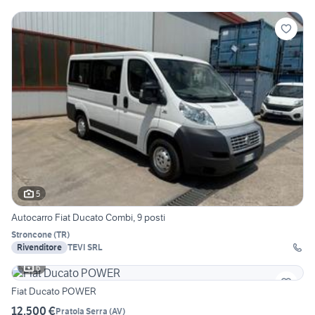
5
Autocarro Fiat Ducato Combi, 9 posti
Stroncone
(
TR
)
Rivenditore
TEVI SRL
6
Fiat Ducato POWER
12.500 €
Pratola Serra
(
AV
)