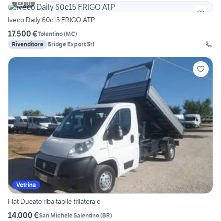
10
Iveco Daily 60c15 FRIGO ATP
17.500 €
Tolentino
(
MC
)
Rivenditore
Bridge Export Srl
Vetrina
Fiat Ducato ribaltabile trilaterale
14.000 €
San Michele Salentino
(
BR
)