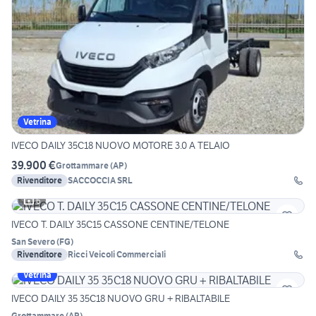
Vetrina
IVECO DAILY 35C18 NUOVO MOTORE 3.0 A TELAIO
39.900 €
Grottammare
(
AP
)
Rivenditore
SACCOCCIA SRL
6
IVECO T. DAILY 35C15 CASSONE CENTINE/TELONE
San Severo
(
FG
)
Rivenditore
Ricci Veicoli Commerciali
Vetrina
IVECO DAILY 35 35C18 NUOVO GRU + RIBALTABILE
Grottammare
(
AP
)