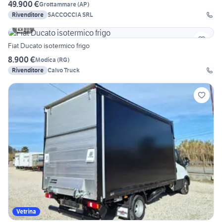
49.900 €
Grottammare
(
AP
)
Rivenditore
SACCOCCIA SRL
11
Fiat Ducato isotermico frigo
8.900 €
Modica
(
RG
)
Rivenditore
Calvo Truck
Vetrina