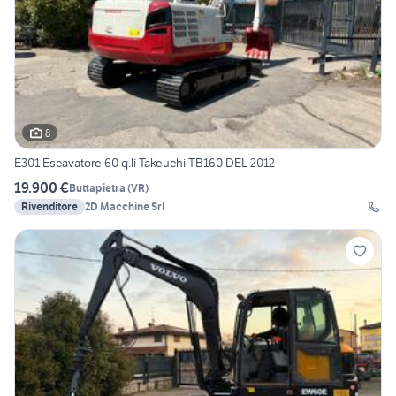
8
E301 Escavatore 60 q.li Takeuchi TB160 DEL 2012
19.900 €
Buttapietra
(
VR
)
Rivenditore
2D Macchine Srl