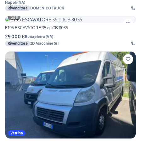
Napoli
(
NA
)
Rivenditore
DOMENICO TRUCK
8
E195 ESCAVATORE 35 q JCB 8035
29.000 €
Buttapietra
(
VR
)
Rivenditore
2D Macchine Srl
Vetrina