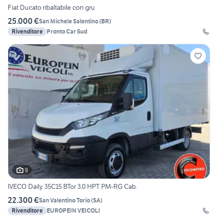
Fiat Ducato ribaltabile con gru
25.000 €
San Michele Salentino
(
BR
)
Rivenditore
Pronto Car Sud
9
IVECO Daily 35C15 BTor 3.0 HPT PM-RG Cab.
22.300 €
San Valentino Torio
(
SA
)
Rivenditore
EUROPEIN VEICOLI