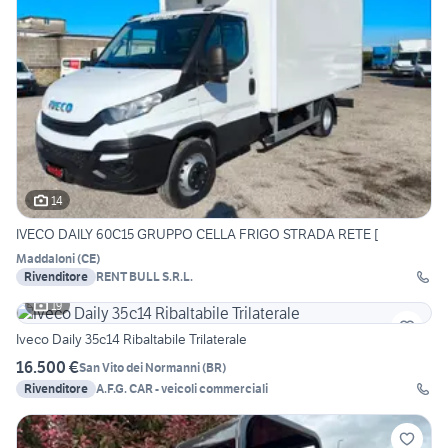
14
IVECO DAILY 60C15 GRUPPO CELLA FRIGO STRADA RETE [
Maddaloni
(
CE
)
Rivenditore
RENT BULL S.R.L.
19
Iveco Daily 35c14 Ribaltabile Trilaterale
16.500 €
San Vito dei Normanni
(
BR
)
Rivenditore
A.F.G. CAR - veicoli commerciali