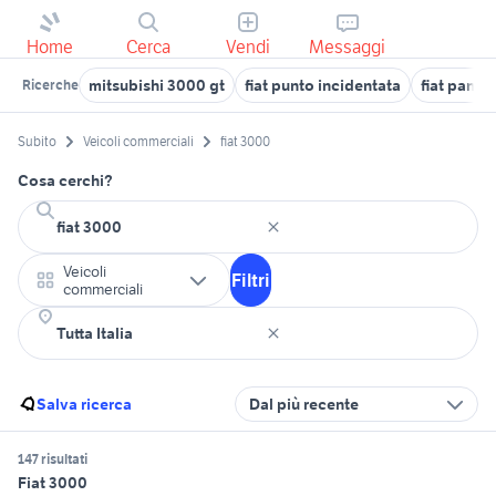
Home
Cerca
Vendi
Messaggi
mitsubishi 3000 gt
fiat punto incidentata
fiat panda
Ricerche
Subito
Veicoli commerciali
fiat 3000
Cosa cerchi?
Veicoli
Filtri
commerciali
Salva ricerca
Dal più recente
147 risultati
Fiat 3000