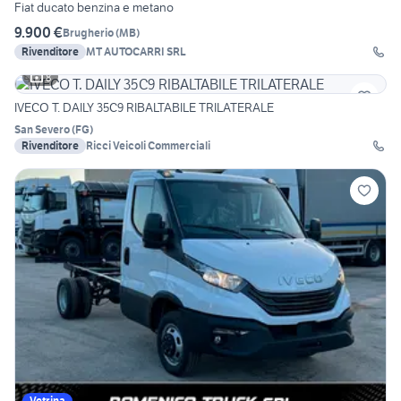
Fiat ducato benzina e metano
9.900 €
Brugherio
(
MB
)
Rivenditore
MT AUTOCARRI SRL
8
IVECO T. DAILY 35C9 RIBALTABILE TRILATERALE
San Severo
(
FG
)
Rivenditore
Ricci Veicoli Commerciali
Vetrina