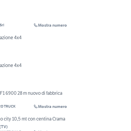
Mostra numero
Srl
razione 4x4
razione 4x4
F1 6900 28 m nuovo di fabbrica
Mostra numero
O TRUCK
o city 10,5 mt con centina Crama
(
TV
)