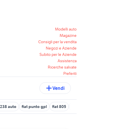
Modelli auto
Magazine
Consigli per la vendita
Negozi e Aziende
Subito per le Aziende
Assistenza
Ricerche salvate
Preferiti
Vendi
t 238 auto
fiat punto gpl
fiat 805
fiat doblo km 0
fiat 60 90