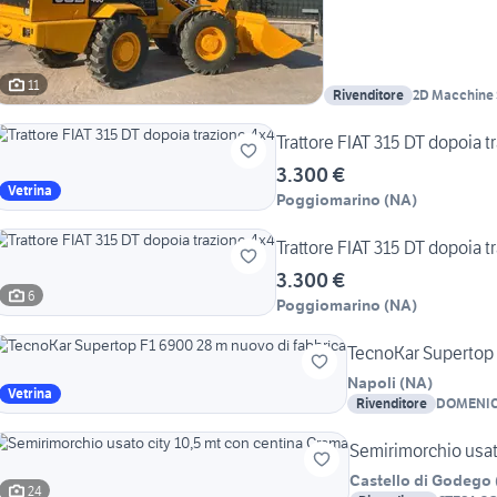
11
Rivenditore
2D Macchine 
Trattore FIAT 315 DT dopoia t
3.300 €
Vetrina
Poggiomarino
(
NA
)
Trattore FIAT 315 DT dopoia t
3.300 €
6
Poggiomarino
(
NA
)
TecnoKar Supertop 
Napoli
(
NA
)
Vetrina
Rivenditore
DOMENIC
Semirimorchio usat
Castello di Godego
24