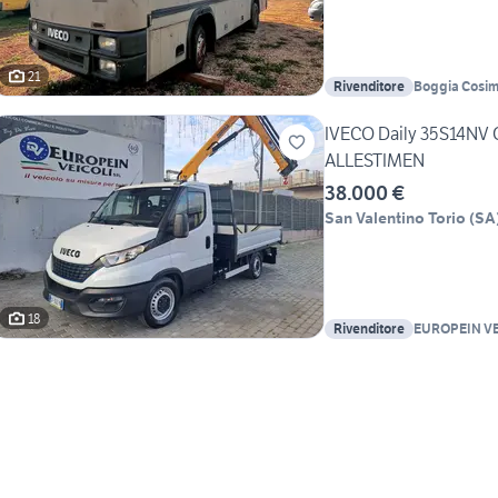
21
Rivenditore
Boggia Cosi
IVECO Daily 35S14NV
ALLESTIMEN
38.000 €
San Valentino Torio
(
SA
18
Rivenditore
EUROPEIN VE