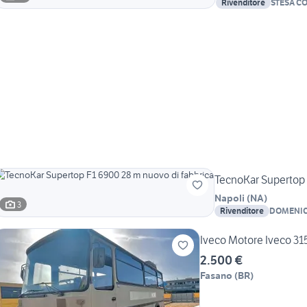
Rivenditore
STESA C
SERVIZI
TecnoKar Supertop 
Napoli
(
NA
)
3
Rivenditore
DOMENIC
Iveco Motore Iveco 315
2.500 €
Fasano
(
BR
)