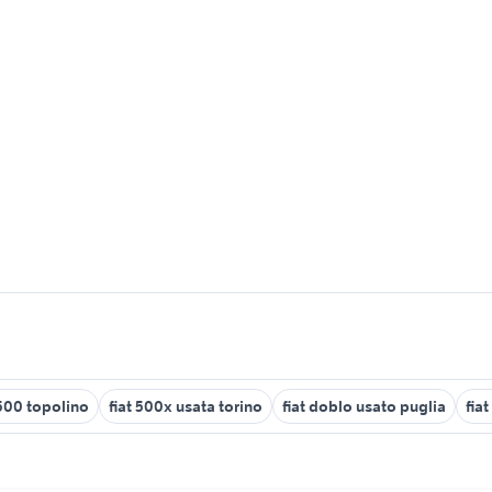
 500 topolino
fiat 500x usata torino
fiat doblo usato puglia
fia