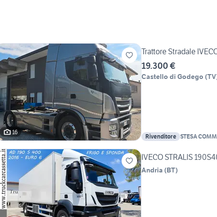
Trattore Stradale IVECO
19.300 €
Castello di Godego
(
TV
16
Rivenditore
STESA COMME
IVECO STRALIS 190S
Andria
(
BT
)