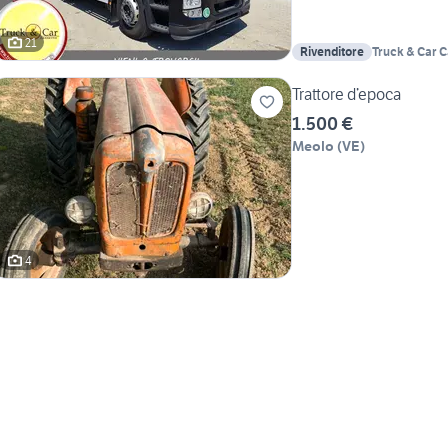
21
Rivenditore
Truck & Car C
Cassetta
Trattore d’epoca
1.500 €
Meolo
(
VE
)
4