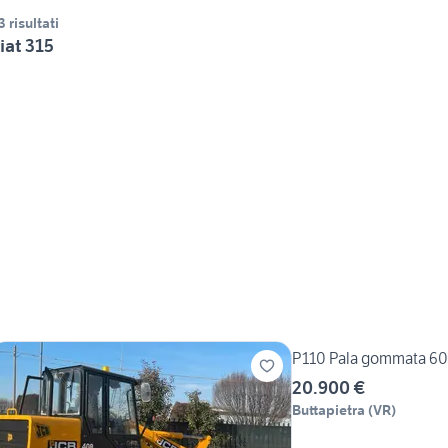
3 risultati
iat 315
P110 Pala gommata 60 
20.900 €
Buttapietra
(
VR
)