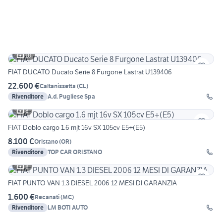
10
FIAT DUCATO Ducato Serie 8 Furgone Lastrat U139406
22.600 €
Caltanissetta
(
CL
)
Rivenditore
A.d. Pugliese Spa
8
FIAT Doblo cargo 1.6 mjt 16v SX 105cv E5+(E5)
8.100 €
Oristano
(
OR
)
Rivenditore
TOP CAR ORISTANO
8
FIAT PUNTO VAN 1.3 DIESEL 2006 12 MESI DI GARANZIA
1.600 €
Recanati
(
MC
)
Rivenditore
LM BOTI AUTO