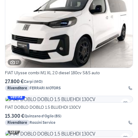
17
FIAT Ulysse combi M1 XL 2.0 diesel 180cv S&S auto
27.800 €
Carpi
(
MO
)
Rivenditore
FERRARI MOTORS
Vetrina
FIAT DOBLO DOBLO 1.5 BLUEHDI 130CV
15.300 €
Quinzano d'Oglio
(
BS
)
Rivenditore
Rossini Service
9