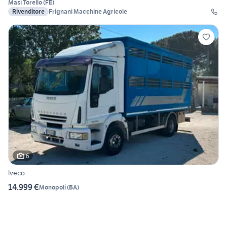
Masi Torello
(
FE
)
Rivenditore
Frignani Macchine Agricole
6
Iveco
14.999 €
Monopoli
(
BA
)