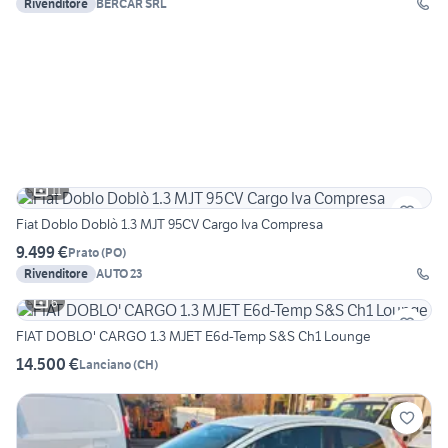
Rivenditore
BERCAR SRL
11
Fiat Doblo Doblò 1.3 MJT 95CV Cargo Iva Compresa
9.499 €
Prato
(
PO
)
Rivenditore
AUTO 23
6
FIAT DOBLO' CARGO 1.3 MJET E6d-Temp S&S Ch1 Lounge
14.500 €
Lanciano
(
CH
)