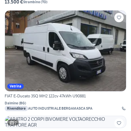
13.500 €
Strambino
(
TO
)
Vetrina
FIAT E-Ducato 35Q MH2 122cv 47kWh U90881
Dalmine
(
BG
)
Rivenditore
AUTO INDUSTRIALE BERGAMASCA SPA
7