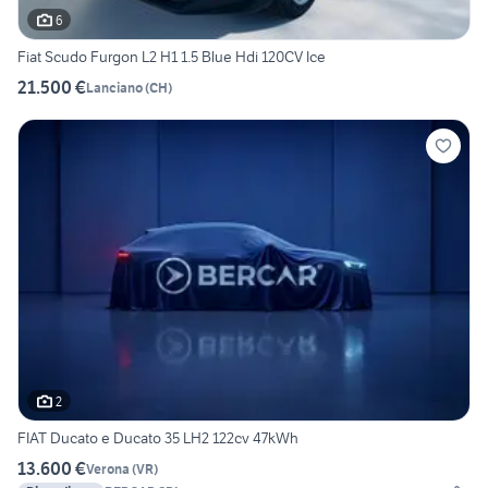
6
Fiat Scudo Furgon L2 H1 1.5 Blue Hdi 120CV Ice
21.500 €
Lanciano
(
CH
)
2
FIAT Ducato e Ducato 35 LH2 122cv 47kWh
13.600 €
Verona
(
VR
)