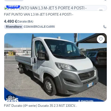
Vetrina
FIAT PUNTO VAN 1.3 M-JET 5 PORTE 4 POSTI -
4.490 €
Corato
(
BA
)
Rivenditore
COMMERCIALE CARRI
6
FIAT Ducato (4ª serie) Ducato 35 2.3 MJT 130CV...