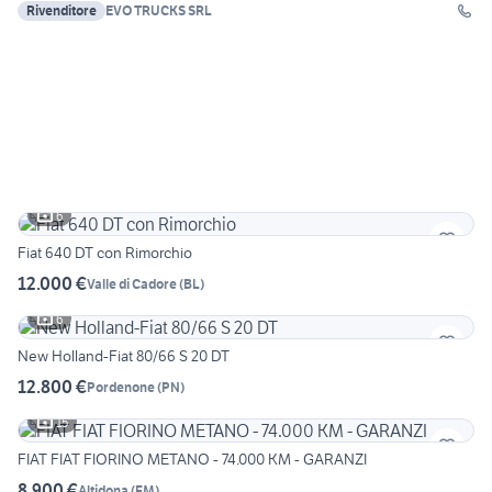
Rivenditore
EVO TRUCKS SRL
6
Fiat 640 DT con Rimorchio
12.000 €
Valle di Cadore
(
BL
)
6
New Holland-Fiat 80/66 S 20 DT
12.800 €
Pordenone
(
PN
)
15
FIAT FIAT FIORINO METANO - 74.000 KM - GARANZI
8.900 €
Altidona
(
FM
)