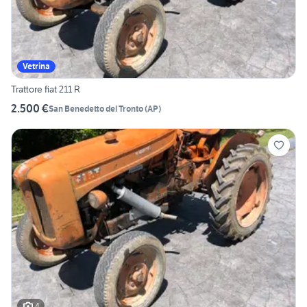
Vetrina
Trattore fiat 211 R
2.500 €
San Benedetto del Tronto
(
AP
)
4