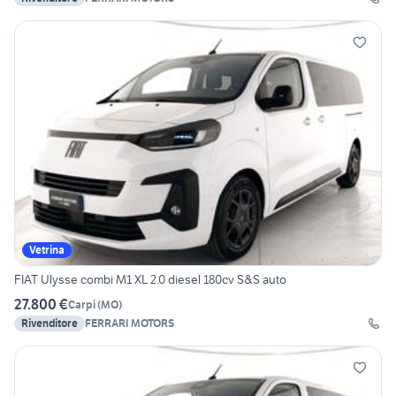
Vetrina
FIAT Ulysse combi M1 XL 2.0 diesel 180cv S&S auto
27.800 €
Carpi
(
MO
)
Rivenditore
FERRARI MOTORS