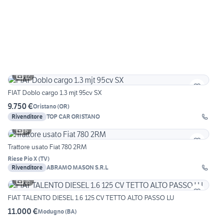
12
FIAT Doblo cargo 1.3 mjt 95cv SX
9.750 €
Oristano
(
OR
)
Rivenditore
TOP CAR ORISTANO
6
Trattore usato Fiat 780 2RM
Riese Pio X
(
TV
)
Rivenditore
ABRAMO MASON S.R.L
16
FIAT TALENTO DIESEL 1.6 125 CV TETTO ALTO PASSO LU
11.000 €
Modugno
(
BA
)