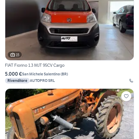
15
FIAT Fiorino 1.3 MJT 95CV Cargo
5.000 €
San Michele Salentino
(
BR
)
Rivenditore
AUTOPRO SRL