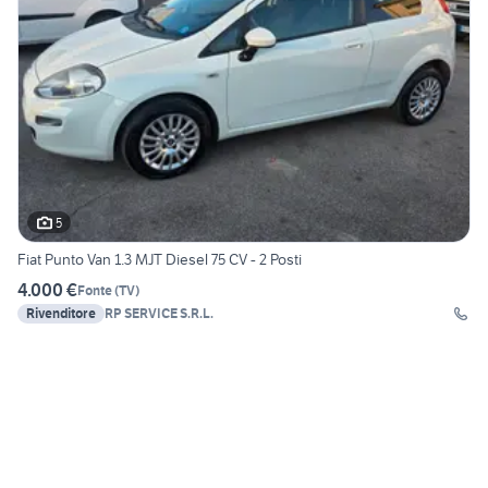
5
Fiat Punto Van 1.3 MJT Diesel 75 CV - 2 Posti
4.000 €
Fonte
(
TV
)
Rivenditore
RP SERVICE S.R.L.