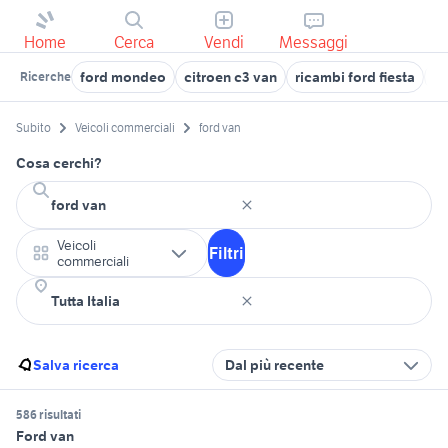
Home
Cerca
Vendi
Messaggi
ford mondeo
citroen c3 van
ricambi ford fiesta
fo
Ricerche
Subito
Veicoli commerciali
ford van
Cosa cerchi?
Veicoli
Filtri
commerciali
Salva ricerca
Dal più recente
586 risultati
Ford van