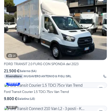
14
FORD TRANSIT 2.0 FURG CON SPONDA del 2023
21.500 €
Salerno
(
SA
)
Rivenditore
MUGAVERO ANTONIO & FIGLI SRL
Vetrina
Ford Transit Courier 1.5 TDCi 75cv Van Trend
9.800 €
Galatina
(
LE
)
16