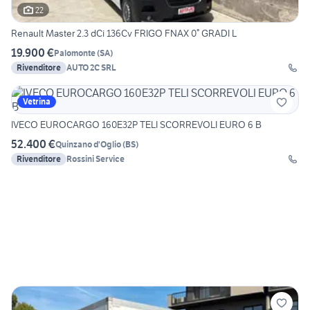
22
Renault Master 2.3 dCi 136Cv FRIGO FNAX 0° GRADI L
19.900 €
Palomonte
(
SA
)
Rivenditore
AUTO 2C SRL
Vetrina
IVECO EUROCARGO 160E32P TELI SCORREVOLI EURO 6 B
52.400 €
Quinzano d'Oglio
(
BS
)
Rivenditore
Rossini Service