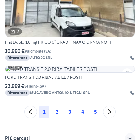
18
Fiat Doblo 1.6 mjt FRIGO 0° GRADI FNAX GIORNO/NOTT
10.990 €
Palomonte
(
SA
)
Rivenditore
AUTO 2C SRL
14
FORD TRANSIT 2.0 RIBALTABILE 7 POSTI
23.999 €
Salerno
(
SA
)
Rivenditore
MUGAVERO ANTONIO & FIGLI SRL
1
2
3
4
5
Più cercati