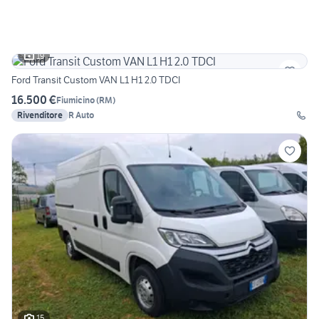
19
Ford Transit Custom VAN L1 H1 2.0 TDCI
16.500 €
Fiumicino
(
RM
)
Rivenditore
R Auto
15