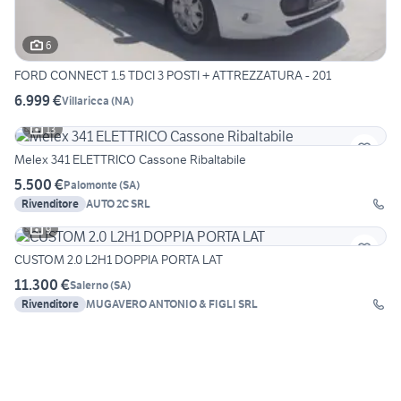
6
FORD CONNECT 1.5 TDCI 3 POSTI + ATTREZZATURA - 201
6.999 €
Villaricca
(
NA
)
13
Melex 341 ELETTRICO Cassone Ribaltabile
5.500 €
Palomonte
(
SA
)
Rivenditore
AUTO 2C SRL
9
CUSTOM 2.0 L2H1 DOPPIA PORTA LAT
11.300 €
Salerno
(
SA
)
Rivenditore
MUGAVERO ANTONIO & FIGLI SRL