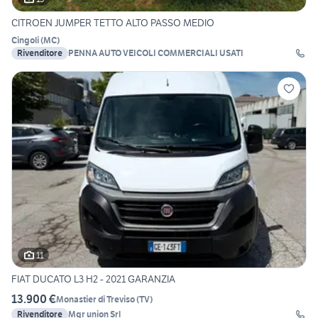
CITROEN JUMPER TETTO ALTO PASSO MEDIO
Cingoli
(
MC
)
Rivenditore
PENNA AUTO VEICOLI COMMERCIALI USATI
11
FIAT DUCATO L3 H2 - 2021 GARANZIA
13.900 €
Monastier di Treviso
(
TV
)
Rivenditore
Mgr union Srl