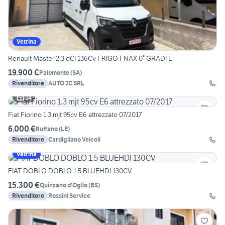
Vetrina
Renault Master 2.3 dCi 136Cv FRIGO FNAX 0° GRADI L
19.900 €
Palomonte
(
SA
)
Rivenditore
AUTO 2C SRL
14
Fiat Fiorino 1.3 mjt 95cv E6 attrezzato 07/2017
6.000 €
Ruffano
(
LE
)
Rivenditore
Cardigliano Veicoli
Vetrina
FIAT DOBLO DOBLO 1.5 BLUEHDI 130CV
15.300 €
Quinzano d'Oglio
(
BS
)
Rivenditore
Rossini Service