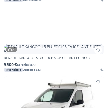
22
RENAULT KANGOO 1.5 BLUEDCI 95 CV ICE - ANTIFURTO B
9.500 €
Baronissi
(
SA
)
Rivenditore
Autoluce S.r.l.