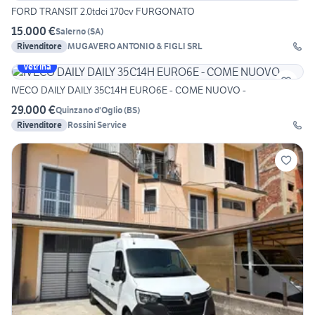
FORD TRANSIT 2.0tdci 170cv FURGONATO
15.000 €
Salerno
(
SA
)
Rivenditore
MUGAVERO ANTONIO & FIGLI SRL
Vetrina
IVECO DAILY DAILY 35C14H EURO6E - COME NUOVO -
29.000 €
Quinzano d'Oglio
(
BS
)
Rivenditore
Rossini Service