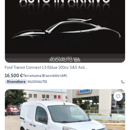
Ford Transit Connect 1.5 Eblue 100cv S&S Acti...
16.500 €
Terranuova Bracciolini
(
AR
)
Rivenditore
NUOVAUTO