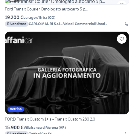
Ford Transit Courier Omologato autocarro 5 p...
19.200 €
Lurago d'Erba
(
CO
)
Rivenditore
CARLO MAURI S.r.l. - Veicoli Commerciali Usati -
Vetrina
FORD Transit Custom 1ª s - Transit Custom 280 2.0
15.900 €
Villafranca di Verona
(
VR
)
Rivenditore
Zaffani Car Srl