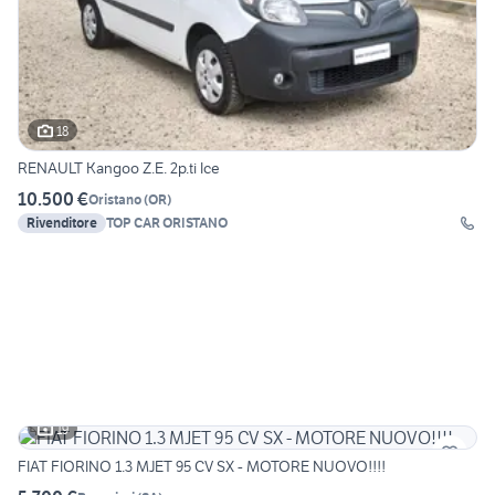
18
RENAULT Kangoo Z.E. 2p.ti Ice
10.500 €
Oristano
(
OR
)
Rivenditore
TOP CAR ORISTANO
19
FIAT FIORINO 1.3 MJET 95 CV SX - MOTORE NUOVO!!!!