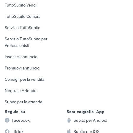
Case vacanza
TuttoSubito Vendi
Uffici e Locali
TuttoSubito Compra
commerciali
Servizio TuttoSubito
elettronica
per la casa e la
sports e hobby
Servizio TuttoSubito per
persona
Informatica
Animali
Professionisti
Arredamento e
Console e
Accessori per
Casalinghi
Inserisci annuncio
Videogiochi
animali
Elettrodomestici
Promuovi annuncio
Audio/Video
Musica e Film
Giardino e Fai da te
Consigli per la vendita
Fotografia
Libri e Riviste
Abbigliamento e
Negozi e Aziende
Telefonia
Strumenti Musicali
Accessori
Subito per le aziende
Sports
Tutto per i bambini
Seguici su
Scarica gratis l'App
Biciclette
Facebook
Subito per Android
Collezionismo
TikTok
Subito per iOS