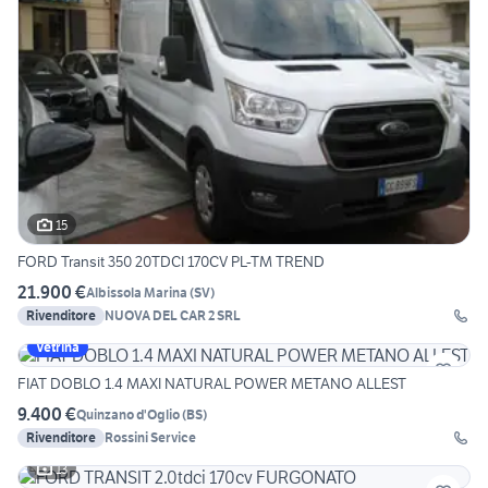
15
FORD Transit 350 20TDCI 170CV PL-TM TREND
21.900 €
Albissola Marina
(
SV
)
Rivenditore
NUOVA DEL CAR 2 SRL
Vetrina
FIAT DOBLO 1.4 MAXI NATURAL POWER METANO ALLEST
9.400 €
Quinzano d'Oglio
(
BS
)
Rivenditore
Rossini Service
13