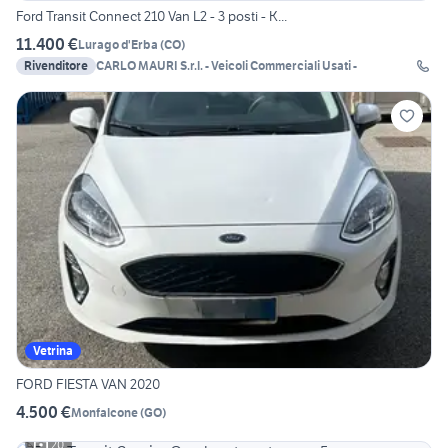
Ford Transit Connect 210 Van L2 - 3 posti - K...
11.400 €
Lurago d'Erba
(
CO
)
Rivenditore
CARLO MAURI S.r.l. - Veicoli Commerciali Usati -
Vetrina
FORD FIESTA VAN 2020
4.500 €
Monfalcone
(
GO
)
20