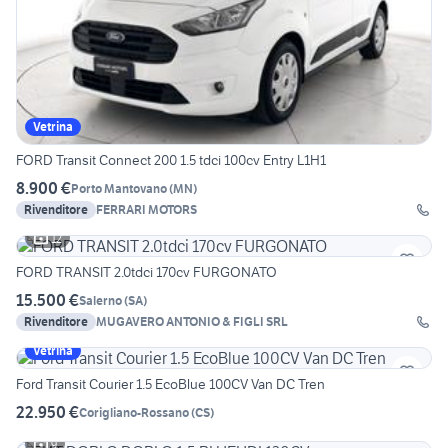
Vetrina
FORD Transit Connect 200 1.5 tdci 100cv Entry L1H1
8.900 €
Porto Mantovano
(
MN
)
Rivenditore
FERRARI MOTORS
12
FORD TRANSIT 2.0tdci 170cv FURGONATO
15.500 €
Salerno
(
SA
)
Rivenditore
MUGAVERO ANTONIO & FIGLI SRL
Vetrina
Ford Transit Courier 1.5 EcoBlue 100CV Van DC Tren
22.950 €
Corigliano-Rossano
(
CS
)
9