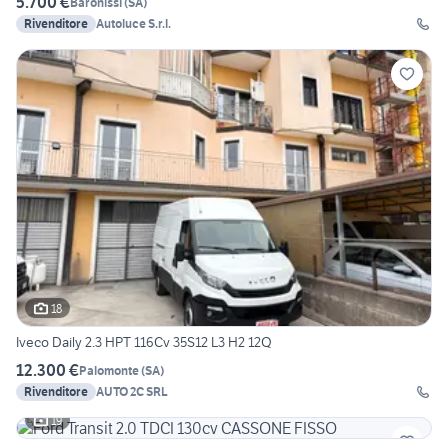
5.700 €
Baronissi
(
SA
)
Rivenditore
Autoluce S.r.l.
18
Iveco Daily 2.3 HPT 116Cv 35S12 L3 H2 12Q
12.300 €
Palomonte
(
SA
)
Rivenditore
AUTO 2C SRL
19