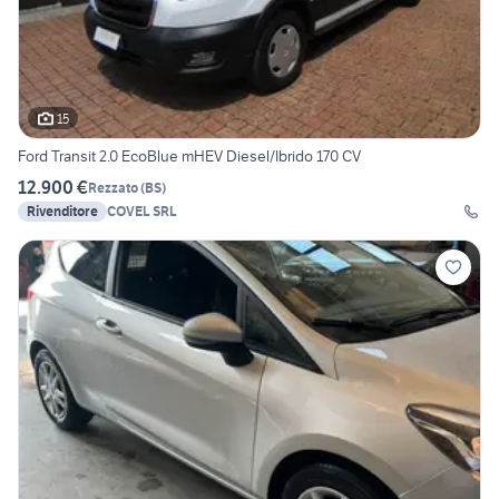
15
Ford Transit 2.0 EcoBlue mHEV Diesel/Ibrido 170 CV
12.900 €
Rezzato
(
BS
)
Rivenditore
COVEL SRL