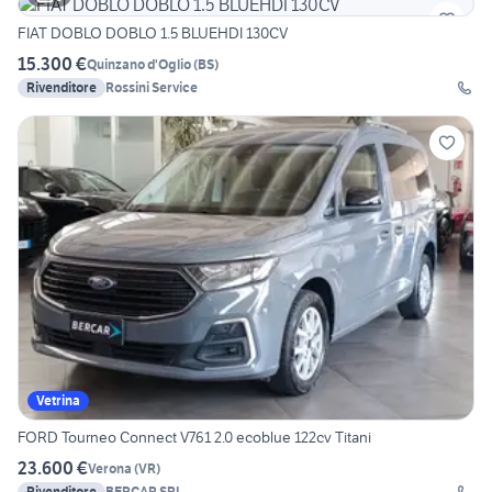
FIAT DOBLO DOBLO 1.5 BLUEHDI 130CV
15.300 €
Quinzano d'Oglio
(
BS
)
Rivenditore
Rossini Service
Vetrina
FORD Tourneo Connect V761 2.0 ecoblue 122cv Titani
23.600 €
Verona
(
VR
)
Rivenditore
BERCAR SRL