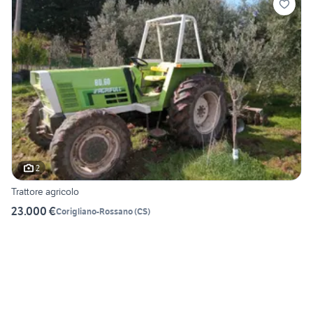
2
Trattore agricolo
23.000 €
Corigliano-Rossano
(
CS
)