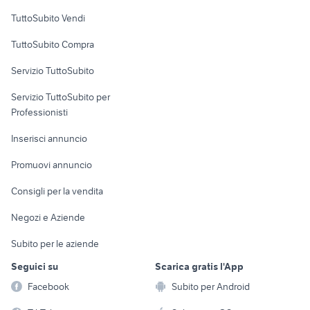
Case vacanza
TuttoSubito Vendi
Uffici e Locali
TuttoSubito Compra
commerciali
Servizio TuttoSubito
elettronica
per la casa e la
sports e hobby
Servizio TuttoSubito per
persona
Informatica
Animali
Professionisti
Arredamento e
Console e
Accessori per
Casalinghi
Inserisci annuncio
Videogiochi
animali
Elettrodomestici
Promuovi annuncio
Audio/Video
Musica e Film
Giardino e Fai da te
Consigli per la vendita
Fotografia
Libri e Riviste
Abbigliamento e
Negozi e Aziende
Telefonia
Strumenti Musicali
Accessori
Subito per le aziende
Sports
Tutto per i bambini
Seguici su
Scarica gratis l'App
Biciclette
Facebook
Subito per Android
Collezionismo