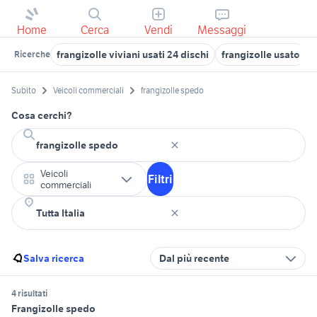
Home
Cerca
Vendi
Messaggi
frangizolle viviani usati 24 dischi
frangizolle usato
Ricerche
Subito
Veicoli commerciali
frangizolle spedo
Cosa cerchi?
Veicoli
Filtri
commerciali
Salva ricerca
Dal più recente
4 risultati
Frangizolle spedo