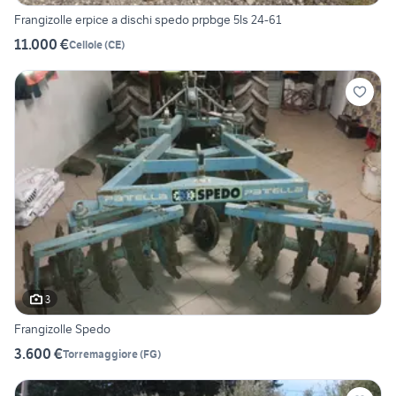
Frangizolle erpice a dischi spedo prpbge 5ls 24-61
11.000 €
Cellole
(
CE
)
3
Frangizolle Spedo
3.600 €
Torremaggiore
(
FG
)