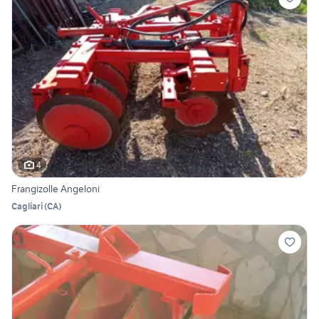
4
Frangizolle Angeloni
Cagliari
(
CA
)