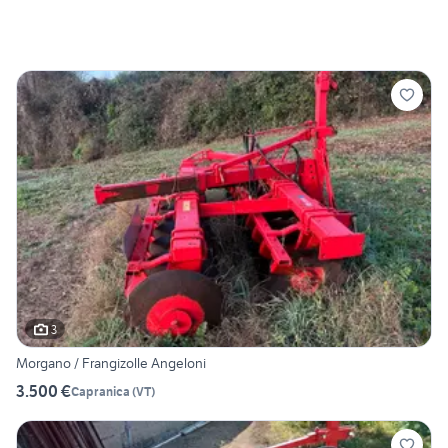
3
Morgano / Frangizolle Angeloni
3.500 €
Capranica
(
VT
)