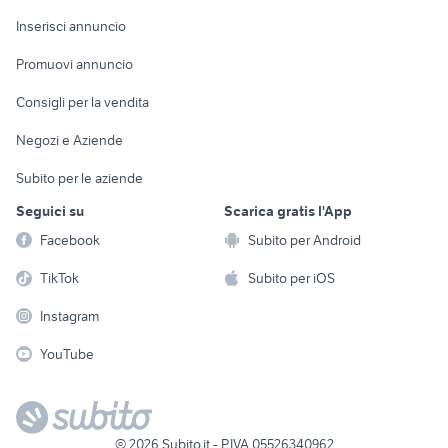
Arredamento e
Console e
Accessori per
Casalinghi
Inserisci annuncio
Videogiochi
animali
Elettrodomestici
Promuovi annuncio
Audio/Video
Musica e Film
Giardino e Fai da te
Consigli per la vendita
Fotografia
Libri e Riviste
Abbigliamento e
Negozi e Aziende
Telefonia
Strumenti Musicali
Accessori
Subito per le aziende
Sports
Tutto per i bambini
Seguici su
Scarica gratis l'App
Biciclette
Facebook
Subito per Android
Collezionismo
TikTok
Subito per iOS
Instagram
YouTube
©
2026
Subito.it - P.IVA 05526340962