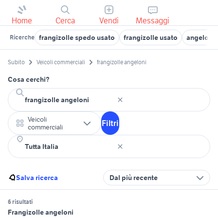
Home
Cerca
Vendi
Messaggi
frangizolle spedo usato
frangizolle usato
angeloni 
Ricerche
Subito
Veicoli commerciali
frangizolle angeloni
Cosa cerchi?
Veicoli
Filtri
commerciali
Salva ricerca
Dal più recente
6 risultati
Frangizolle angeloni