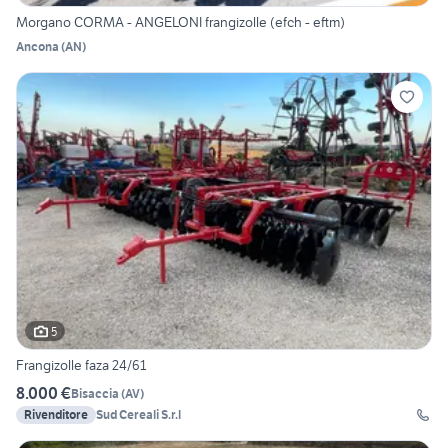
Morgano CORMA - ANGELONI frangizolle (efch - eftm)
Ancona
(
AN
)
5
Frangizolle faza 24/61
8.000 €
Bisaccia
(
AV
)
Rivenditore
Sud Cereali S.r.l