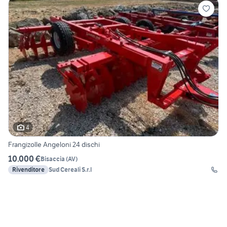
4
Frangizolle Angeloni 24 dischi
10.000 €
Bisaccia
(
AV
)
Rivenditore
Sud Cereali S.r.l