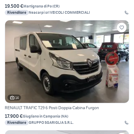
19.500 €
Martignana di Po
(
CR
)
Rivenditore
Neacarpi srl VEICOLI COMMERCIALI
14
RENAULT TRAFIC T29 6 Posti Doppia Cabina Furgon
17.900 €
Giugliano in Campania
(
NA
)
Rivenditore
GRUPPO SGARIGLIA S.R.L.