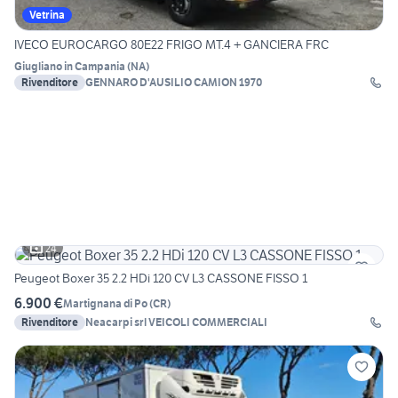
Vetrina
IVECO EUROCARGO 80E22 FRIGO MT.4 + GANCIERA FRC
Giugliano in Campania
(
NA
)
Rivenditore
GENNARO D'AUSILIO CAMION 1970
24
Peugeot Boxer 35 2.2 HDi 120 CV L3 CASSONE FISSO 1
6.900 €
Martignana di Po
(
CR
)
Rivenditore
Neacarpi srl VEICOLI COMMERCIALI