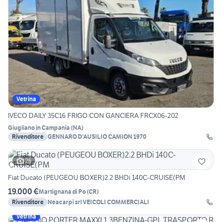
Vetrina
IVECO DAILY 35C16 FRIGO CON GANCIERA FRCX06-202
Giugliano in Campania
(
NA
)
Rivenditore
GENNARO D'AUSILIO CAMION 1970
26
Fiat Ducato (PEUGEOU BOXER)2.2 BHDi 140C-CRUISE(PM
19.000 €
Martignana di Po
(
CR
)
Rivenditore
Neacarpi srl VEICOLI COMMERCIALI
Vetrina