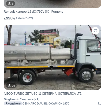
6
Renault Kangoo 1.5 dCi 75CV SX - Furgone
7.990 €
Paterno'
(
CT
)
26
IVECO TURBO ZETA 60-11 CISTERNA ISOTERMICA LT2.
Giugliano in Campania
(
NA
)
Rivenditore
GENNARO D'AUSILIO CAMION 1970