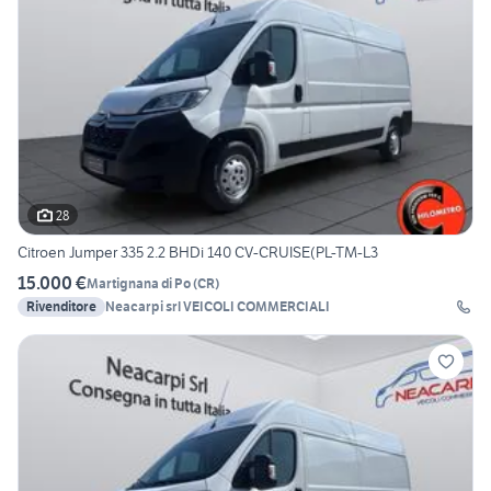
28
Citroen Jumper 335 2.2 BHDi 140 CV-CRUISE(PL-TM-L3
15.000 €
Martignana di Po
(
CR
)
Rivenditore
Neacarpi srl VEICOLI COMMERCIALI