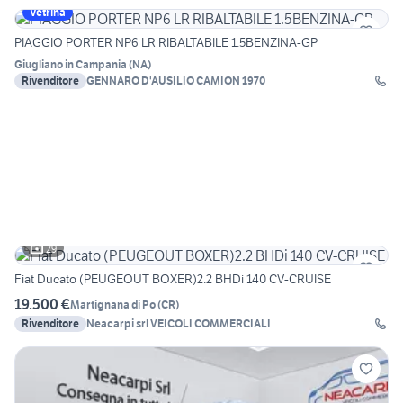
Vetrina
PIAGGIO PORTER NP6 LR RIBALTABILE 1.5BENZINA-GP
Giugliano in Campania
(
NA
)
Rivenditore
GENNARO D'AUSILIO CAMION 1970
29
Fiat Ducato (PEUGEOUT BOXER)2.2 BHDi 140 CV-CRUISE
19.500 €
Martignana di Po
(
CR
)
Rivenditore
Neacarpi srl VEICOLI COMMERCIALI