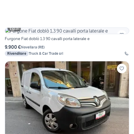
15
Furgone Fiat doblò 1.3 90 cavalli porta laterale e
9.900 €
Novellara
(
RE
)
Rivenditore
Truck & Car Trade srl