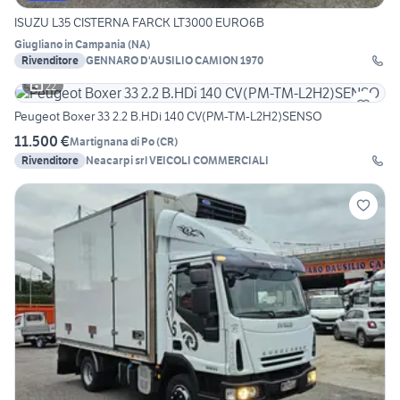
ISUZU L35 CISTERNA FARCK LT3000 EURO6B
Giugliano in Campania
(
NA
)
Rivenditore
GENNARO D'AUSILIO CAMION 1970
22
Peugeot Boxer 33 2.2 B.HDi 140 CV(PM-TM-L2H2)SENSO
11.500 €
Martignana di Po
(
CR
)
Rivenditore
Neacarpi srl VEICOLI COMMERCIALI