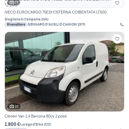
27
IVECO EUROCARGO 75E19 CISTERNA COIBENTATA LT500
Giugliano in Campania
(
NA
)
Rivenditore
GENNARO D'AUSILIO CAMION 1970
20
Citroën Van 1.4 Benzina 80cv 2 posti
1.800 €
Lurago d'Erba
(
CO
)