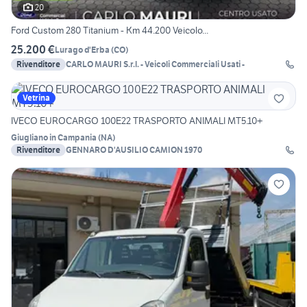
20
Ford Custom 280 Titanium - Km 44.200 Veicolo...
25.200 €
Lurago d'Erba
(
CO
)
Rivenditore
CARLO MAURI S.r.l. - Veicoli Commerciali Usati -
Vetrina
IVECO EUROCARGO 100E22 TRASPORTO ANIMALI MT5.10+
Giugliano in Campania
(
NA
)
Rivenditore
GENNARO D'AUSILIO CAMION 1970