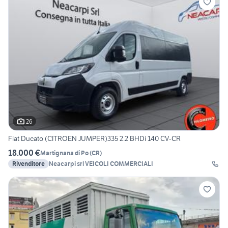
26
Fiat Ducato (CITROEN JUMPER)335 2.2 BHDi 140 CV-CR
18.000 €
Martignana di Po
(
CR
)
Rivenditore
Neacarpi srl VEICOLI COMMERCIALI