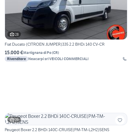
28
Fiat Ducato (CITROEN JUMPER)335 2.2 BHDi 140 CV-CR
15.000 €
Martignana di Po
(
CR
)
Rivenditore
Neacarpi srl VEICOLI COMMERCIALI
29
Peugeot Boxer 2.2 BHDi 140C-CRUISE(PM-TM-L2H2)SENS