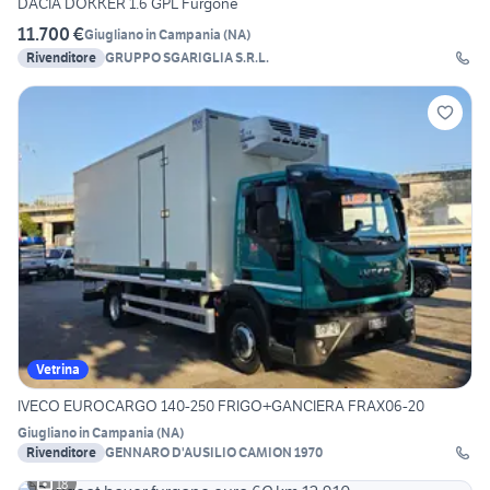
DACIA DOKKER 1.6 GPL Furgone
11.700 €
Giugliano in Campania
(
NA
)
Rivenditore
GRUPPO SGARIGLIA S.R.L.
Vetrina
IVECO EUROCARGO 140-250 FRIGO+GANCIERA FRAX06-20
Giugliano in Campania
(
NA
)
Rivenditore
GENNARO D'AUSILIO CAMION 1970
18