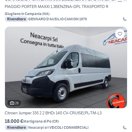
PIAGGIO PORTER MAXXI 1.3BENZINA-GPL TRASPORTO R
Giugliano in Campania
(
NA
)
Rivenditore
GENNARO D'AUSILIO CAMION 1970
26
Citroen Jumper 335 2.2 BHDi 140 CV-CRUISE(PL-TM-L3
18.000 €
Martignana di Po
(
CR
)
Rivenditore
Neacarpi srl VEICOLI COMMERCIALI