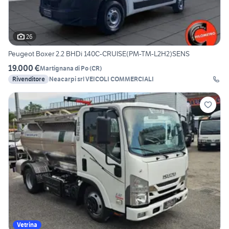
26
Peugeot Boxer 2.2 BHDi 140C-CRUISE(PM-TM-L2H2)SENS
19.000 €
Martignana di Po
(
CR
)
Rivenditore
Neacarpi srl VEICOLI COMMERCIALI
Vetrina