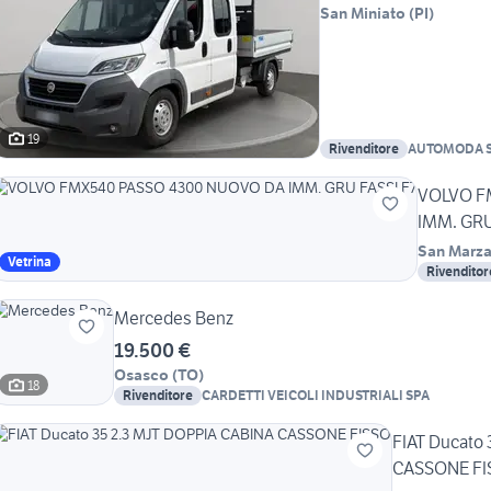
San Miniato
(
PI
)
19
Rivenditore
AUTOMODA 
VOLVO F
IMM. GRU
San Marza
Vetrina
Rivenditor
Mercedes Benz
19.500 €
Osasco
(
TO
)
18
Rivenditore
CARDETTI VEICOLI INDUSTRIALI SPA
FIAT Ducato
CASSONE FI