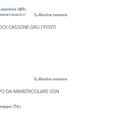
Salentino
(
BR
)
Mostra numero
osmari Auto S.r.l
130CV CASSONE GRU 7 POSTI
Mostra numero
O DA IMMATRICOLARE CON
useppe
(
TA
)