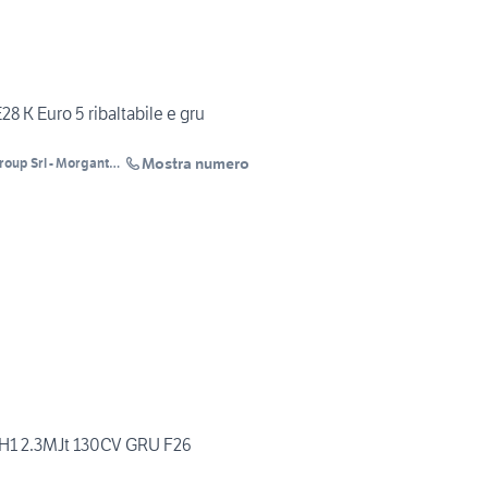
8 K Euro 5 ribaltabile e gru
Mostra numero
oup Srl - Morgante
- RENT
LH1 2.3MJt 130CV GRU F26