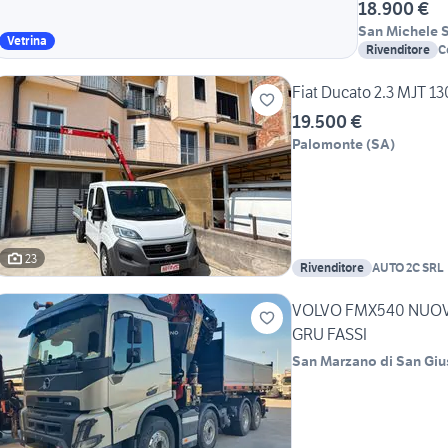
18.900 €
San Michele 
Vetrina
Rivenditore
C
Fiat Ducato 2.3 MJT 
19.500 €
Palomonte
(
SA
)
23
Rivenditore
AUTO 2C SRL
VOLVO FMX540 NUOV
GRU FASSI
San Marzano di San Gi