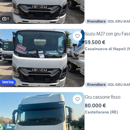
5
Rivenditore
SOL GRU MA
Isuzu M27 con gru Fass
59.500 €
Casalnuovo di Napoli
(
Vetrina
Rivenditore
SOL GRU MA
Gru cassone fisso
80.000 €
Castellarano
(
RE
)