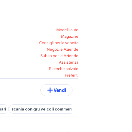
Modelli auto
Magazine
Consigli per la vendita
Negozi e Aziende
Subito per le Aziende
Assistenza
Ricerche salvate
Preferiti
Vendi
rari
scania con gru veicoli commerciali
gru usate per camion
g