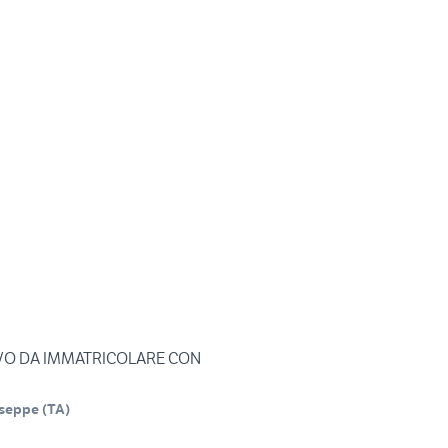
O DA IMMATRICOLARE CON
useppe
(
TA
)