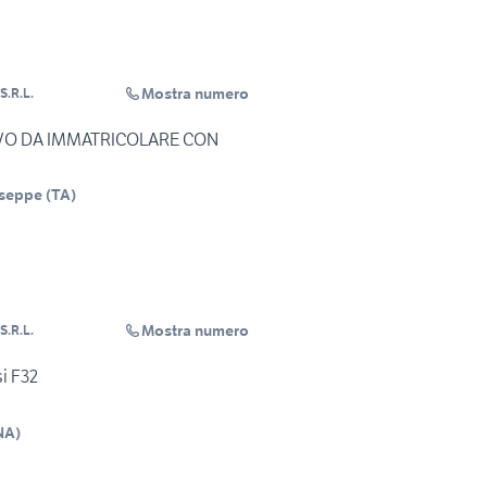
Mostra numero
S.R.L.
O DA IMMATRICOLARE CON
useppe
(
TA
)
Mostra numero
S.R.L.
i F32
NA
)