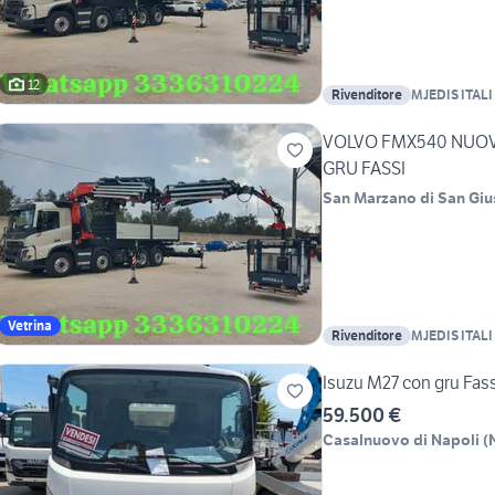
12
Rivenditore
MJEDIS ITALI 
VOLVO FMX540 NUOV
GRU FASSI
San Marzano di San Gi
Vetrina
Rivenditore
MJEDIS ITALI 
Isuzu M27 con gru Fass
59.500 €
Casalnuovo di Napoli
(