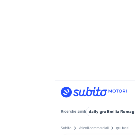
daily gru Emilia Romag
Ricerche
simili
Subito
Veicoli commerciali
gru fassi