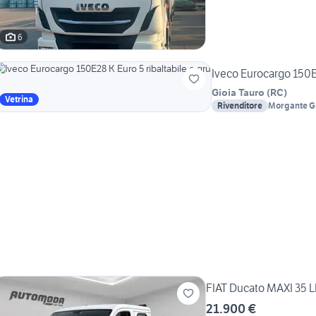
6
Iveco Eurocargo 150E2
Gioia Tauro
(
RC
)
Vetrina
Rivenditore
Morgante Gr
Autoveicoli 
FIAT Ducato MAXI 35 
21.900 €