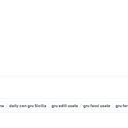
na
daily con gru Sicilia
gru edili usate
gru fassi usate
gru fer