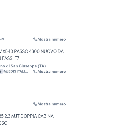
Mostra numero
SRL
MX540 PASSO 4300 NUOVO DA
 FASSI F7
no di San Giuseppe
(
TA
)
Mostra numero
e
MJEDIS ITALI
S.R.L.
Mostra numero
 35 2.3 MJT DOPPIA CABINA
SSO