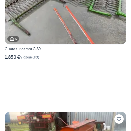
6
Guaresi ricambi G 89
1.850 €
Vigone
(
TO
)