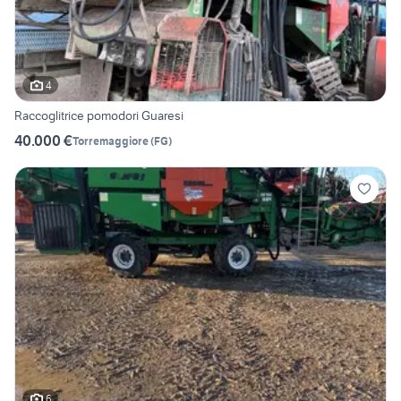
4
Raccoglitrice pomodori Guaresi
40.000 €
Torremaggiore
(
FG
)
6