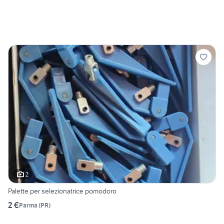
2
Palette per selezionatrice pomodoro
2 €
Parma
(
PR
)