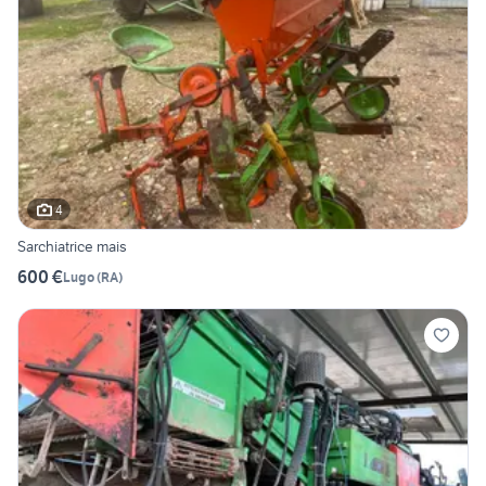
4
Sarchiatrice mais
600 €
Lugo
(
RA
)