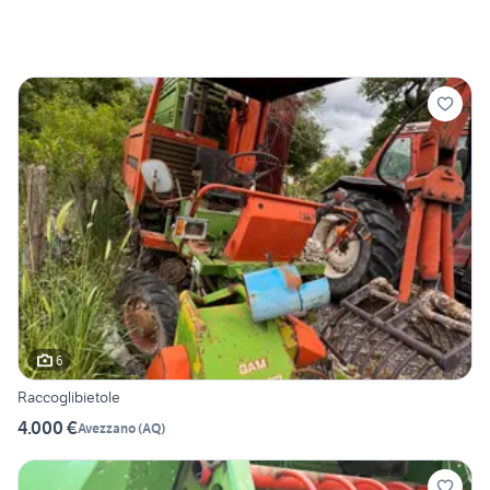
6
Raccoglibietole
4.000 €
Avezzano
(
AQ
)