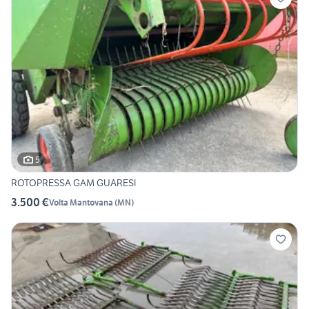
5
ROTOPRESSA GAM GUARESI
3.500 €
Volta Mantovana
(
MN
)