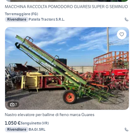
MACCHINA RACCOLTA POMODORO GUARESI SUPER G SEMINUO
Torremaggiore
(
FG
)
Rivenditore
Patella Tractors S.R.L.
7
Nastro elevatore per balline di fieno marca Guares
1.050 €
Sanguinetto
(
VR
)
Rivenditore
BA.GI.SRL