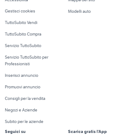
trattori agricoli usati sardegna
Loft, mansarde e
toyota hilux ribaltabile
Veicoli commerciali
olbia
altro
Gestisci cookies
Modelli auto
Case vacanza
TuttoSubito Vendi
Uffici e Locali
TuttoSubito Compra
commerciali
Servizio TuttoSubito
elettronica
per la casa e la
sports e hobby
Servizio TuttoSubito per
persona
Informatica
Animali
Professionisti
Arredamento e
Console e
Accessori per
Casalinghi
Inserisci annuncio
Videogiochi
animali
Elettrodomestici
Promuovi annuncio
Audio/Video
Musica e Film
Giardino e Fai da te
Consigli per la vendita
Fotografia
Libri e Riviste
Abbigliamento e
Negozi e Aziende
Telefonia
Strumenti Musicali
Accessori
Subito per le aziende
Sports
Tutto per i bambini
Seguici su
Scarica gratis l'App
Biciclette