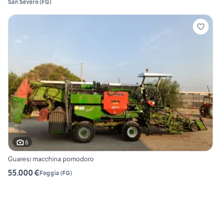
San Severo
(
FG
)
6
Guaresi macchina pomodoro
55.000 €
Foggia
(
FG
)