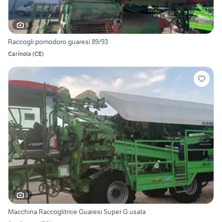
5
Raccogli pomodoro guaresi 89/93
Carinola
(
CE
)
3
Macchina Raccoglitrice Guaresi Super G usata