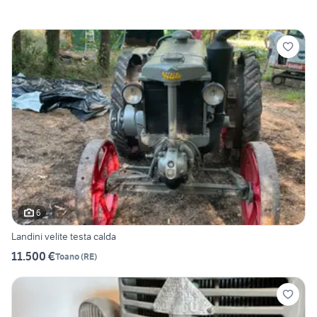
6
Landini velite testa calda
11.500 €
Toano
(
RE
)