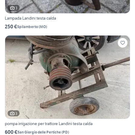
3
Lampada Landini testa calda
250 €
Spilamberto
(
MO
)
3
pompa irrigazione per trattore Landini testa calda
600 €
San Giorgio delle Pertiche
(
PD
)