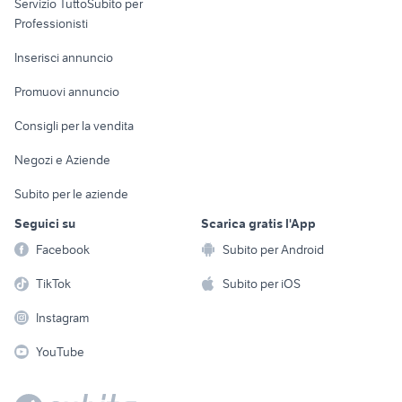
Servizio TuttoSubito per
persona
Informatica
Animali
Professionisti
Arredamento e
Console e
Accessori per
Casalinghi
Inserisci annuncio
Videogiochi
animali
Elettrodomestici
Promuovi annuncio
Audio/Video
Musica e Film
Giardino e Fai da te
Consigli per la vendita
Fotografia
Libri e Riviste
Abbigliamento e
Negozi e Aziende
Telefonia
Strumenti Musicali
Accessori
Subito per le aziende
Sports
Tutto per i bambini
Seguici su
Scarica gratis l'App
Biciclette
Facebook
Subito per Android
Collezionismo
TikTok
Subito per iOS
Instagram
YouTube