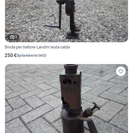
3
Binda per trattore Landini testa calda
250 €
Spilamberto
(
MO
)