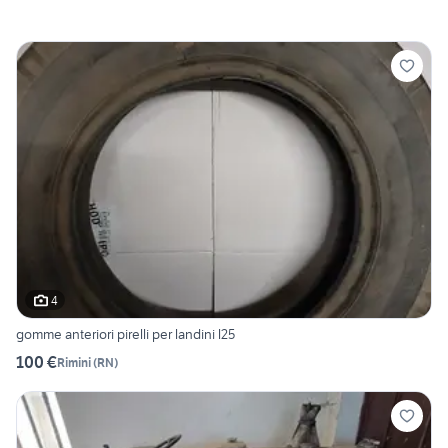
4
gomme anteriori pirelli per landini l25
100 €
Rimini
(
RN
)