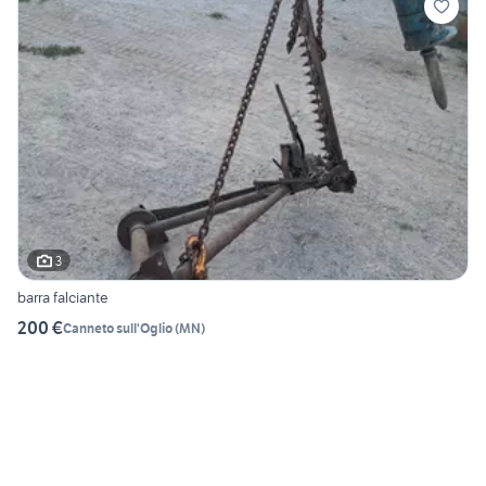
3
barra falciante
200 €
Canneto sull'Oglio
(
MN
)