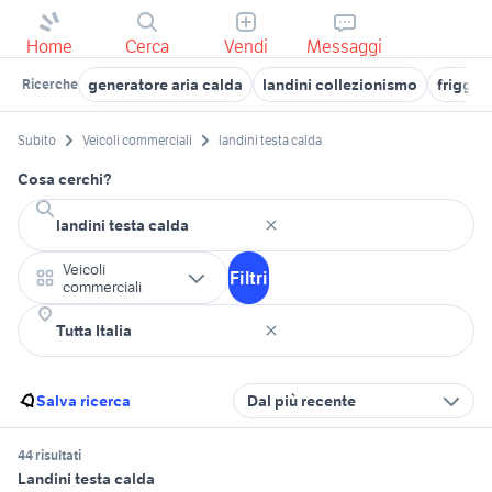
Home
Cerca
Vendi
Messaggi
generatore aria calda
landini collezionismo
friggitr
Ricerche
Subito
Veicoli commerciali
landini testa calda
Cosa cerchi?
Veicoli
Filtri
commerciali
Salva ricerca
Dal più recente
44 risultati
Landini testa calda