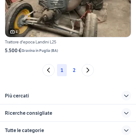
4
Trattore d'epoca Landini L25
5.500 €
Gravina in Puglia
(
BA
)
1
2
Più cercati
Correlati
Richerche simili
Suggerimenti
Ricerche consigliate
caldaia hermann
landini blizzard 65
trattori frutteto usati
veneto
trattori agricoli veicoli
landini
landini 6500 dt
renault trafic
Tutte le categorie
commerciali Roma provincia
fiat 1880 usato
trattori a testa calda
gamma trattori