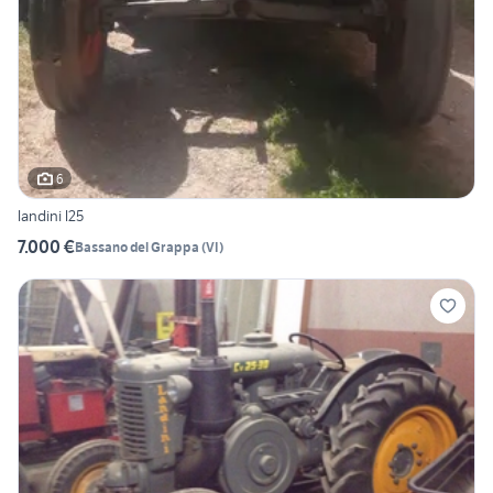
6
landini l25
7.000 €
Bassano del Grappa
(
VI
)