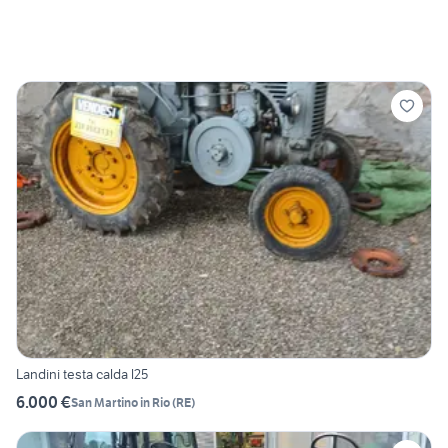
Landini testa calda l25
6.000 €
San Martino in Rio
(
RE
)