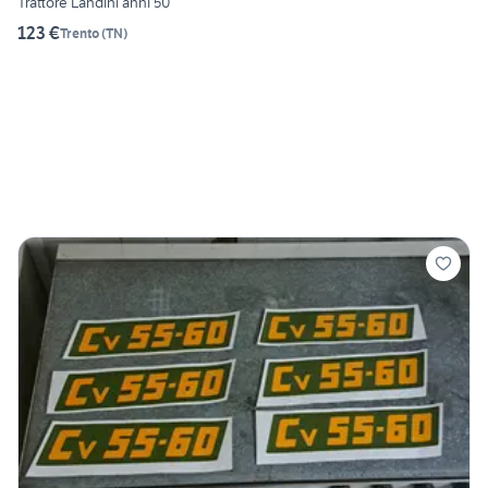
Trattore Landini anni 50
123 €
Trento
(
TN
)