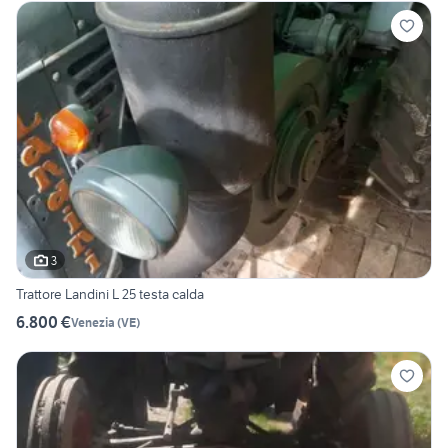
3
Trattore Landini L 25 testa calda
6.800 €
Venezia
(
VE
)