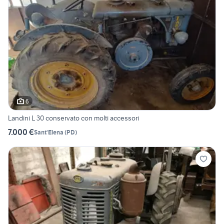
6
Landini L 30 conservato con molti accessori
7.000 €
Sant'Elena
(
PD
)