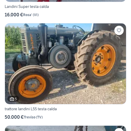
Landini Super testa calda
16.000 €
Rosa'
(
VI
)
5
trattore landini L55 testa calda
50.000 €
Treviso
(
TV
)