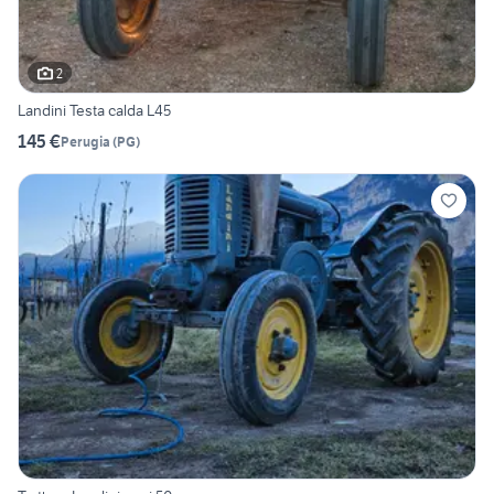
2
Landini Testa calda L45
145 €
Perugia
(
PG
)