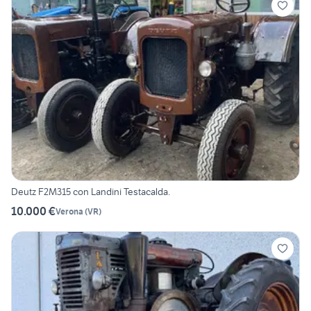
Deutz F2M315 con Landini Testacalda.
10.000 €
Verona
(
VR
)