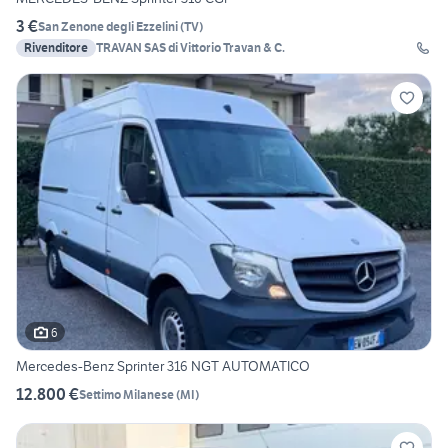
3 €
San Zenone degli Ezzelini
(
TV
)
Rivenditore
TRAVAN SAS di Vittorio Travan & C.
6
Mercedes-Benz Sprinter 316 NGT AUTOMATICO
12.800 €
Settimo Milanese
(
MI
)