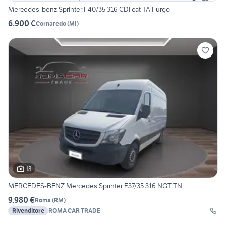
Mercedes-benz Sprinter F40/35 316 CDI cat TA Furgo
6.900 €
Cornaredo
(
MI
)
18
MERCEDES-BENZ Mercedes Sprinter F37/35 316 NGT TN
9.980 €
Roma
(
RM
)
Rivenditore
ROMA CAR TRADE