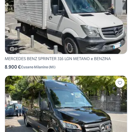
6
MERCEDES BENZ SPRINTER 316 LGN METANO e BENZINA
8.900 €
Cusano Milanino
(
MI
)