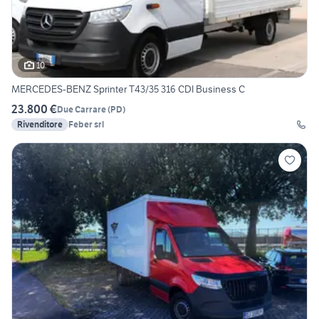
10
MERCEDES-BENZ Sprinter T43/35 316 CDI Business C
23.800 €
Due Carrare
(
PD
)
Rivenditore
Feber srl