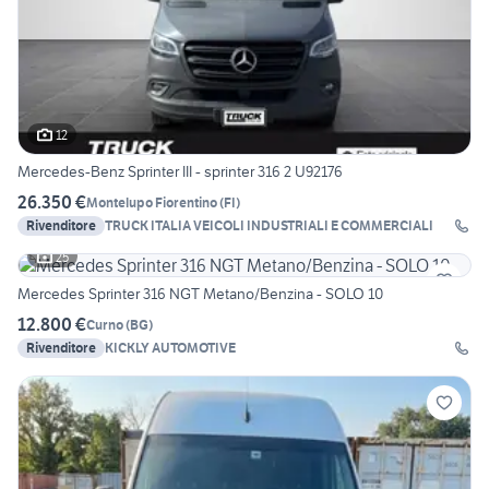
12
Mercedes-Benz Sprinter III - sprinter 316 2 U92176
26.350 €
Montelupo Fiorentino
(
FI
)
Rivenditore
TRUCK ITALIA VEICOLI INDUSTRIALI E COMMERCIALI
25
Mercedes Sprinter 316 NGT Metano/Benzina - SOLO 10
12.800 €
Curno
(
BG
)
Rivenditore
KICKLY AUTOMOTIVE