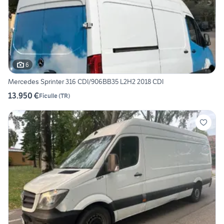
6
Mercedes Sprinter 316 CDI/906BB35 L2H2 2018 CDI
13.950 €
Ficulle
(
TR
)