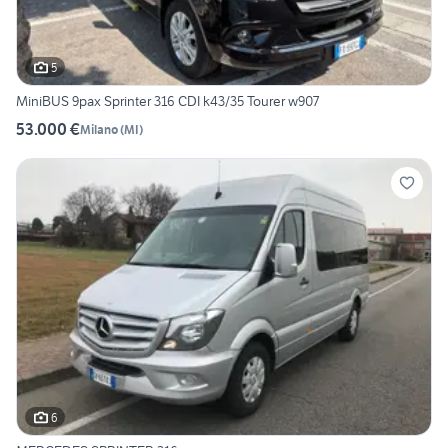
5
MiniBUS 9pax Sprinter 316 CDI k43/35 Tourer w907
53.000 €
Milano
(
MI
)
6