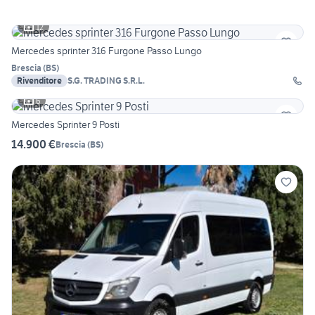
12
Mercedes sprinter 316 Furgone Passo Lungo
Brescia
(
BS
)
Rivenditore
S.G. TRADING S.R.L.
6
Mercedes Sprinter 9 Posti
14.900 €
Brescia
(
BS
)