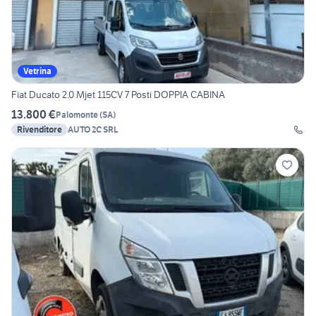
Vetrina
Fiat Ducato 2.0 Mjet 115CV 7 Posti DOPPIA CABINA
13.800 €
Palomonte
(
SA
)
Rivenditore
AUTO 2C SRL