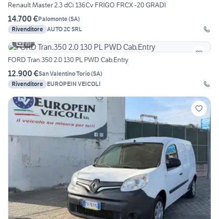
Renault Master 2.3 dCi 136Cv FRIGO FRCX -20 GRADI
14.700 €
Palomonte
(
SA
)
Rivenditore
AUTO 2C SRL
10
FORD Tran.350 2.0 130 PL PWD Cab.Entry
12.900 €
San Valentino Torio
(
SA
)
Rivenditore
EUROPEIN VEICOLI