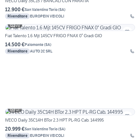
IVECO Daily 35C15 7 BANCALI CON PARATIA
12.900 €
San Valentino Torio
(
SA
)
Rivenditore
EUROPEIN VEICOLI
23
Fiat Talento 1.6 Mjt 145CV FRIGO FNAX 0° Gradi GIO
14.500 €
Palomonte
(
SA
)
Rivenditore
AUTO 2C SRL
13
IVECO Daily 35C14H BTor 2.3 HPT PL-RG Cab. 144995
20.999 €
San Valentino Torio
(
SA
)
Rivenditore
EUROPEIN VEICOLI