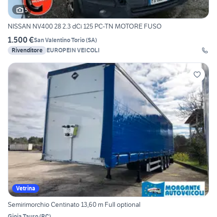
5
NISSAN NV400 28 2.3 dCi 125 PC-TN MOTORE FUSO
1.500 €
San Valentino Torio
(
SA
)
Rivenditore
EUROPEIN VEICOLI
Vetrina
Semirimorchio Centinato 13,60 m Full optional
Gioia Tauro
(
RC
)