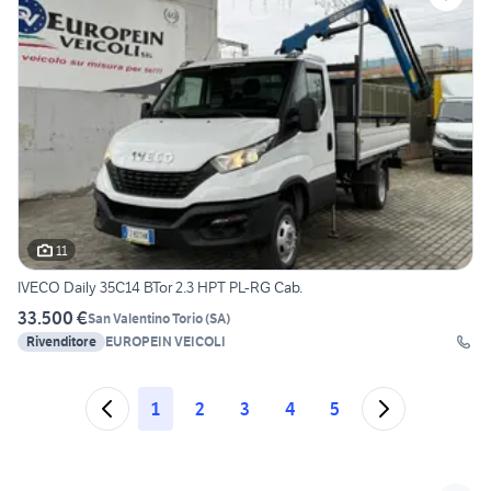
11
IVECO Daily 35C14 BTor 2.3 HPT PL-RG Cab.
33.500 €
San Valentino Torio
(
SA
)
Rivenditore
EUROPEIN VEICOLI
1
2
3
4
5