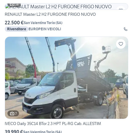
14
RENAULT Master L2 H2 FURGONE FRIGO NUOVO
22.500 €
San Valentino Torio
(
SA
)
Rivenditore
EUROPEIN VEICOLI
7
IVECO Daily 35C14 BTor 2.3 HPT PL-RG Cab. ALLESTIM
39.990 €
San Valentino Torio
(
SA
)