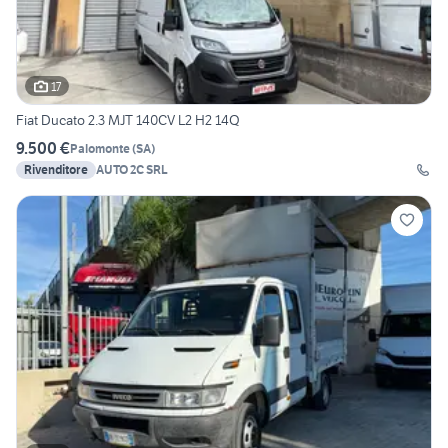
17
Fiat Ducato 2.3 MJT 140CV L2 H2 14Q
9.500 €
Palomonte
(
SA
)
Rivenditore
AUTO 2C SRL