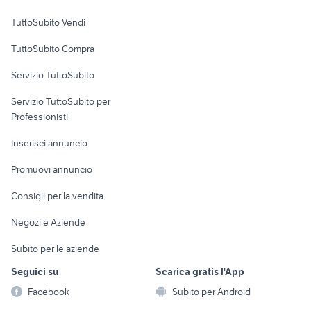
incidentato veicoli commerciali
veicoli commerciali San Donaci
Case vacanza
Sicilia
TuttoSubito Vendi
Uffici e Locali
TuttoSubito Compra
commerciali
Servizio TuttoSubito
elettronica
per la casa e la
sports e hobby
Servizio TuttoSubito per
persona
Informatica
Animali
Professionisti
Arredamento e
Console e
Accessori per
Casalinghi
Inserisci annuncio
Videogiochi
animali
Elettrodomestici
Promuovi annuncio
Audio/Video
Musica e Film
Giardino e Fai da te
Consigli per la vendita
Fotografia
Libri e Riviste
Abbigliamento e
Negozi e Aziende
Telefonia
Strumenti Musicali
Accessori
Subito per le aziende
Sports
Tutto per i bambini
Seguici su
Scarica gratis l'App
Biciclette
Facebook
Subito per Android
Collezionismo