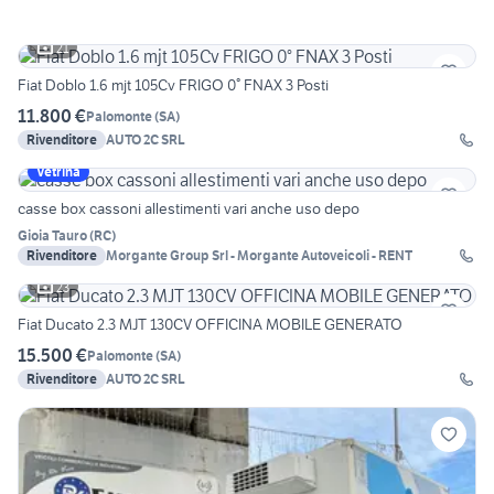
21
Fiat Doblo 1.6 mjt 105Cv FRIGO 0° FNAX 3 Posti
11.800 €
Palomonte
(
SA
)
Rivenditore
AUTO 2C SRL
Vetrina
casse box cassoni allestimenti vari anche uso depo
Gioia Tauro
(
RC
)
Rivenditore
Morgante Group Srl - Morgante Autoveicoli - RENT
23
Fiat Ducato 2.3 MJT 130CV OFFICINA MOBILE GENERATO
15.500 €
Palomonte
(
SA
)
Rivenditore
AUTO 2C SRL