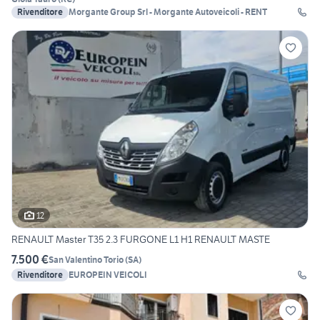
Rivenditore
Morgante Group Srl - Morgante Autoveicoli - RENT
12
RENAULT Master T35 2.3 FURGONE L1 H1 RENAULT MASTE
7.500 €
San Valentino Torio
(
SA
)
Rivenditore
EUROPEIN VEICOLI