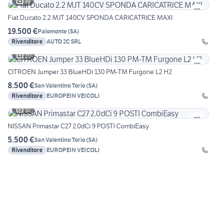
19
Fiat Ducato 2.2 MJT 140CV SPONDA CARICATRICE MAXI
19.500 €
Palomonte
(
SA
)
Rivenditore
AUTO 2C SRL
20
CITROEN Jumper 33 BlueHDi 130 PM-TM Furgone L2 H2
8.500 €
San Valentino Torio
(
SA
)
Rivenditore
EUROPEIN VEICOLI
10
NISSAN Primastar C27 2.0dCi 9 POSTI CombiEasy
5.500 €
San Valentino Torio
(
SA
)
Rivenditore
EUROPEIN VEICOLI